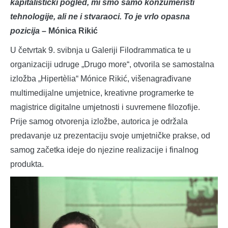
kapitalistički pogled, mi smo samo konzumeristi
tehnologije, ali ne i stvaraoci. To je vrlo opasna
pozicija
– Mónica Rikić
U četvrtak 9. svibnja u Galeriji Filodrammatica te u
organizaciji udruge „Drugo more“, otvorila se samostalna
izložba „Hipertèlia“ Mónice Rikić, višenagrađivane
multimedijalne umjetnice, kreativne programerke te
magistrice digitalne umjetnosti i suvremene filozofije.
Prije samog otvorenja izložbe, autorica je održala
predavanje uz prezentaciju svoje umjetničke prakse, od
samog začetka ideje do njezine realizacije i finalnog
produkta.