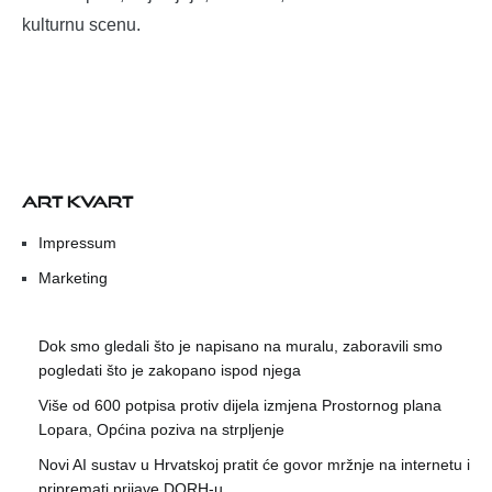
kulturnu scenu.
ART KVART
Impressum
Marketing
Dok smo gledali što je napisano na muralu, zaboravili smo
pogledati što je zakopano ispod njega
Više od 600 potpisa protiv dijela izmjena Prostornog plana
Lopara, Općina poziva na strpljenje
Novi AI sustav u Hrvatskoj pratit će govor mržnje na internetu i
pripremati prijave DORH-u