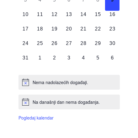
DOGAĐAJI,
DOGAĐAJI,
DOGAĐAJI,
DOGAĐAJI,
DOGAĐAJI,
DOGAĐAJI,
DOGAĐAJI
0
0
0
0
0
0
0
10
11
12
13
14
15
16
DOGAĐAJI,
DOGAĐAJI,
DOGAĐAJI,
DOGAĐAJI,
DOGAĐAJI,
DOGAĐAJI,
DOGAĐAJI
0
0
0
0
0
0
0
17
18
19
20
21
22
23
DOGAĐAJI,
DOGAĐAJI,
DOGAĐAJI,
DOGAĐAJI,
DOGAĐAJI,
DOGAĐAJI,
DOGAĐAJI
0
0
0
0
0
0
0
24
25
26
27
28
29
30
DOGAĐAJI,
DOGAĐAJI,
DOGAĐAJI,
DOGAĐAJI,
DOGAĐAJI,
DOGAĐAJI,
DOGAĐAJI
0
0
0
0
0
0
0
31
1
2
3
4
5
6
DOGAĐAJI,
DOGAĐAJI,
DOGAĐAJI,
DOGAĐAJI,
DOGAĐAJI,
DOGAĐAJI,
DOGAĐAJI
Nema nadolazećih događaji.
Na današnji dan nema događanja.
Pogledaj kalendar