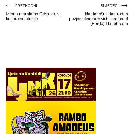
Navigacija
PRETHODNI
SLJEDEĆI
Izrada murala na Odsjeku za
Na današnji dan rođen
objava
kulturalne studije
povjesničar i arhivist Ferdinand
(Ferdo) Hauptmann