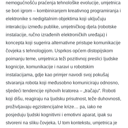
nemogućnošću praćenja tehnološke evolucije, umjetnica
se bori igrom – kombiniranjem kreativnog programiranja i
elektronike s nedigitalnim objektima koji uključuju
interakciju između publike, umjetničkog djela (robotske
instalacije, ručno izrađenih elektroničkih uređaja) i
koncepta koji sugerira alternativne pristupe komunikacije
čovjeka s tehnologijom. Usprkos općem distopijskom
poimanju teme, umjetnica teži pozitivnoj preslici ljudske
kognicije, komunikacije i naravi u robotskim
instalacijama, gdje kao primjer navodi svoj pokušaj
stvaranja robota koji međusobno komuniciraju odnosno,
sljedeći tendencije njihovih kratorea – „tračaju“. Roboti
koji dišu, reagiraju na ljudsku prisutnost, teže duhovnosti,
proživljavaju egzistencijalne krize… pa, iako ne
posjeduju ljudski kognitivni i emotivni aparat, ipak su
stvoreni na sliku čovjeka. U tom kontekstu, umjetnica je