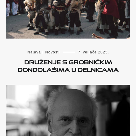
Najava
|
Novosti
7. veljače 2025.
Druženje s Grobničkim
dondolašima u Delnicama