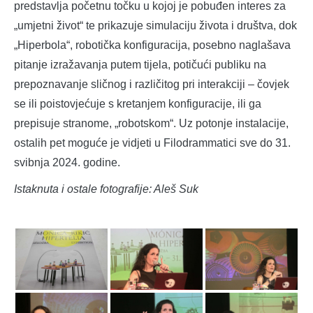
predstavlja početnu točku u kojoj je pobuđen interes za
„umjetni život“ te prikazuje simulaciju života i društva, dok
„Hiperbola“, robotička konfiguracija, posebno naglašava
pitanje izražavanja putem tijela, potičući publiku na
prepoznavanje sličnog i različitog pri interakciji – čovjek
se ili poistovjećuje s kretanjem konfiguracije, ili ga
prepisuje stranome, „robotskom“. Uz potonje instalacije,
ostalih pet moguće je vidjeti u Filodrammatici sve do 31.
svibnja 2024. godine.
Istaknuta i ostale fotografije: Aleš Suk