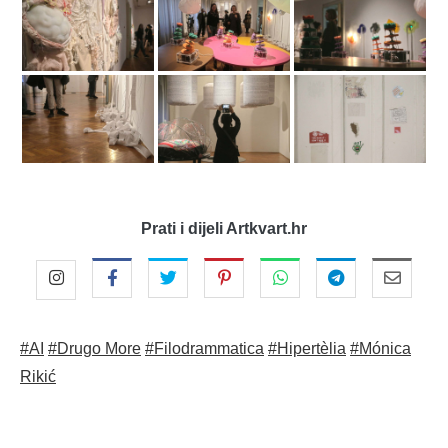
Prati i dijeli Artkvart.hr
#AI
#Drugo More
#Filodrammatica
#Hipertèlia
#Mónica
Rikić