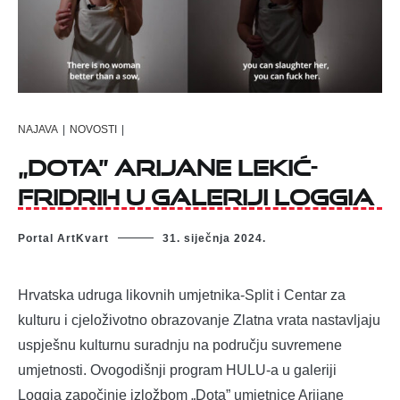
NAJAVA
|
NOVOSTI
|
„Dota” Arijane Lekić-
Fridrih u galeriji Loggia
Portal ArtKvart
31. siječnja 2024.
Hrvatska udruga likovnih umjetnika-Split i Centar za
kulturu i cjeloživotno obrazovanje Zlatna vrata nastavljaju
uspješnu kulturnu suradnju na području suvremene
umjetnosti. Ovogodišnji program HULU-a u galeriji
Loggia započinje izložbom „Dota” umjetnice Arijane