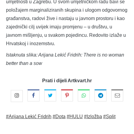
umjetnosti u Zagrebu. U svom umjetničkom radu bavi se
položajem marginaliziranih skupina i ulogom odgovornog
građanstva, radovi žive i nastaju u javnom prostoru i kao
zajednički cilj uvijek imaju promjenu – u društvu, u
javnom mišljenju, u svakom pojedincu. Redovito izlaže u
Hrvatskoj i inozemstvu.
Istaknuta slika: Arijana Lekić Fridrih: There is no woman
better than a sow
Prati i dijeli Artkvart.hr
#Arijana Lekić Fridrih
#Dota
#HULU
#Izložba
#Split