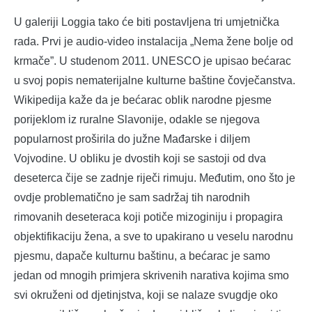
U galeriji Loggia tako će biti postavljena tri umjetnička
rada. Prvi je audio-video instalacija „Nema žene bolje od
krmače”. U studenom 2011. UNESCO je upisao bećarac
u svoj popis nematerijalne kulturne baštine čovječanstva.
Wikipedija kaže da je bećarac oblik narodne pjesme
porijeklom iz ruralne Slavonije, odakle se njegova
popularnost proširila do južne Mađarske i diljem
Vojvodine. U obliku je dvostih koji se sastoji od dva
deseterca čije se zadnje riječi rimuju. Međutim, ono što je
ovdje problematično je sam sadržaj tih narodnih
rimovanih deseteraca koji potiče mizoginiju i propagira
objektifikaciju žena, a sve to upakirano u veselu narodnu
pjesmu, dapače kulturnu baštinu, a bećarac je samo
jedan od mnogih primjera skrivenih narativa kojima smo
svi okruženi od djetinjstva, koji se nalaze svugdje oko