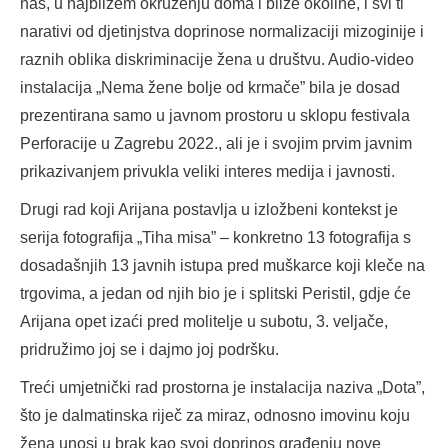
nas, u najbližem okruženju doma i bliže okoline, i svi ti
narativi od djetinjstva doprinose normalizaciji mizoginije i
raznih oblika diskriminacije žena u društvu. Audio-video
instalacija „Nema žene bolje od krmače” bila je dosad
prezentirana samo u javnom prostoru u sklopu festivala
Perforacije u Zagrebu 2022., ali je i svojim prvim javnim
prikazivanjem privukla veliki interes medija i javnosti.
Drugi rad koji Arijana postavlja u izložbeni kontekst je
serija fotografija „Tiha misa” – konkretno 13 fotografija s
dosadašnjih 13 javnih istupa pred muškarce koji kleče na
trgovima, a jedan od njih bio je i splitski Peristil, gdje će
Arijana opet izaći pred molitelje u subotu, 3. veljače,
pridružimo joj se i dajmo joj podršku.
Treći umjetnički rad prostorna je instalacija naziva „Dota”,
što je dalmatinska riječ za miraz, odnosno imovinu koju
žena unosi u brak kao svoj doprinos građenju nove