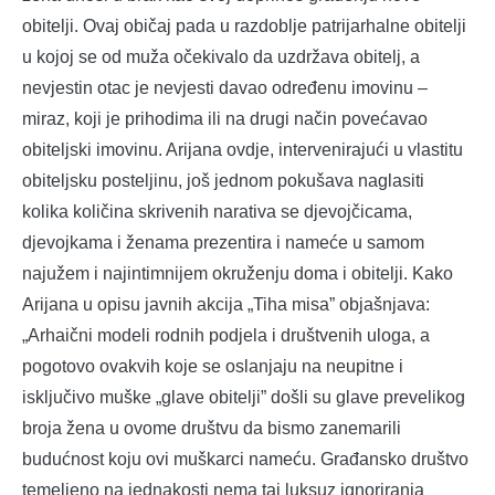
obitelji. Ovaj običaj pada u razdoblje patrijarhalne obitelji
u kojoj se od muža očekivalo da uzdržava obitelj, a
nevjestin otac je nevjesti davao određenu imovinu –
miraz, koji je prihodima ili na drugi način povećavao
obiteljski imovinu. Arijana ovdje, intervenirajući u vlastitu
obiteljsku posteljinu, još jednom pokušava naglasiti
kolika količina skrivenih narativa se djevojčicama,
djevojkama i ženama prezentira i nameće u samom
najužem i najintimnijem okruženju doma i obitelji. Kako
Arijana u opisu javnih akcija „Tiha misa” objašnjava:
„Arhaični modeli rodnih podjela i društvenih uloga, a
pogotovo ovakvih koje se oslanjaju na neupitne i
isključivo muške „glave obitelji” došli su glave prevelikog
broja žena u ovome društvu da bismo zanemarili
budućnost koju ovi muškarci nameću. Građansko društvo
temeljeno na jednakosti nema taj luksuz ignoriranja