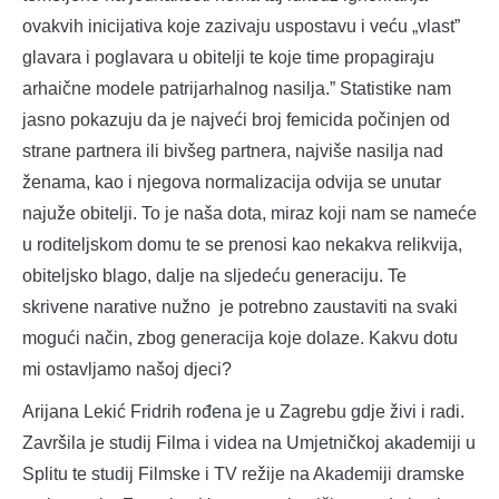
ovakvih inicijativa koje zazivaju uspostavu i veću „vlast”
glavara i poglavara u obitelji te koje time propagiraju
arhaične modele patrijarhalnog nasilja.” Statistike nam
jasno pokazuju da je najveći broj femicida počinjen od
strane partnera ili bivšeg partnera, najviše nasilja nad
ženama, kao i njegova normalizacija odvija se unutar
najuže obitelji. To je naša dota, miraz koji nam se nameće
u roditeljskom domu te se prenosi kao nekakva relikvija,
obiteljsko blago, dalje na sljedeću generaciju. Te
skrivene narative nužno je potrebno zaustaviti na svaki
mogući način, zbog generacija koje dolaze. Kakvu dotu
mi ostavljamo našoj djeci?
Arijana Lekić Fridrih rođena je u Zagrebu gdje živi i radi.
Završila je studij Filma i videa na Umjetničkoj akademiji u
Splitu te studij Filmske i TV režije na Akademiji dramske