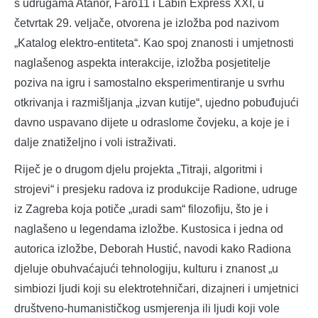
s udrugama Atanor, Faro11 i Labin Express XXI, u
četvrtak 29. veljače, otvorena je izložba pod nazivom
„Katalog elektro-entiteta“. Kao spoj znanosti i umjetnosti
naglašenog aspekta interakcije, izložba posjetitelje
poziva na igru i samostalno eksperimentiranje u svrhu
otkrivanja i razmišljanja „izvan kutije“, ujedno pobuđujući
davno uspavano dijete u odraslome čovjeku, a koje je i
dalje znatiželjno i voli istraživati.
Riječ je o drugom djelu projekta „Titraji, algoritmi i
strojevi“ i presjeku radova iz produkcije Radione, udruge
iz Zagreba koja potiče „uradi sam“ filozofiju, što je i
naglašeno u legendama izložbe. Kustosica i jedna od
autorica izložbe, Deborah Hustić, navodi kako Radiona
djeluje obuhvaćajući tehnologiju, kulturu i znanost „u
simbiozi ljudi koji su elektrotehničari, dizajneri i umjetnici
društveno-humanističkog usmjerenja ili ljudi koji vole