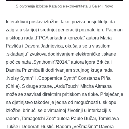
S otvorenja izložbe Katalog elektro-entiteta u Galeriji Novo
Interaktivni postav izložbe, tako, poziva posjetitelje da
zaigraju starijoj i srednjoj generaciji poznatu igru Pacman
u sklopu rada „FPGA arkadna konzola“ autora Maria
Pavlića i Davora Jadrijevića, okušaju se u vlastitom
„skladanju“ zvukova dodirivanjem elektroničke tiskane
pločice rada „Synthomir“/2014.“ autora Igora Brkića i
Damira Prizmića ili dodirivanjem strujnog kruga rada
„Noisy Synth“ i „Coppernica Synth“ Constanza Piña
(Chile). S druge strane, „ArduTouch“ Mitcha Altmana
može se zasvirati direktnim pritiskom na tipke. Prisjećanje
na djetinjstvo također je jedna od mogućnosti u sklopu
izložbe, brinući se o virtualnoj životinji u interkaciji s
radom „Tamagotchi Zoo“ autora Paule Bučar, Tomislava
Tukše i Deborah Hustić. Radom „Vešmašina“ Davora