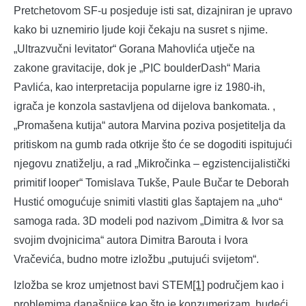
Pretchetovom SF-u posjeduje isti sat, dizajniran je upravo
kako bi uznemirio ljude koji čekaju na susret s njime.
„Ultrazvučni levitator“ Gorana Mahovlića utječe na
zakone gravitacije, dok je „PIC boulderDash“ Maria
Pavlića, kao interpretacija popularne igre iz 1980-ih,
igrača je konzola sastavljena od dijelova bankomata. ,
„Promašena kutija“ autora Marvina poziva posjetitelja da
pritiskom na gumb rada otkrije što će se dogoditi ispitujući
njegovu znatiželju, a rad „Mikročinka – egzistencijalistički
primitif looper“ Tomislava Tukše, Paule Bučar te Deborah
Hustić omogućuje snimiti vlastiti glas šaptajem na „uho“
samoga rada. 3D modeli pod nazivom „Dimitra & Ivor sa
svojim dvojnicima“ autora Dimitra Barouta i Ivora
Vračevića, budno motre izložbu „putujući svijetom“.
Izložba se kroz umjetnost bavi STEM
[1]
područjem kao i
problemima današnjice kao što je konzumerizam, budeći