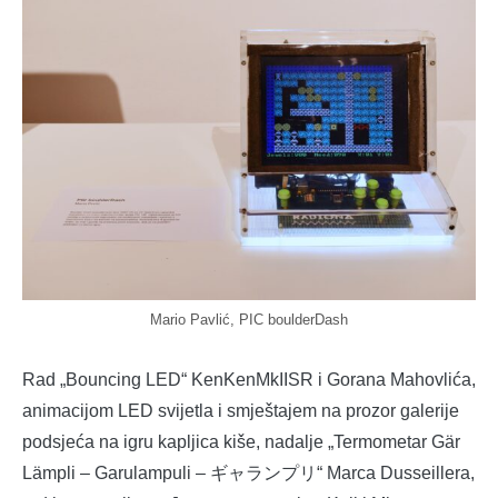
Mario Pavlić, PIC boulderDash
Rad „Bouncing LED“ KenKenMkIISR i Gorana Mahovlića,
animacijom LED svijetla i smještajem na prozor galerije
podsjeća na igru kapljica kiše, nadalje „Termometar Gär
Lämpli – Garulampuli – ギャランプリ“ Marca Dusseillera,