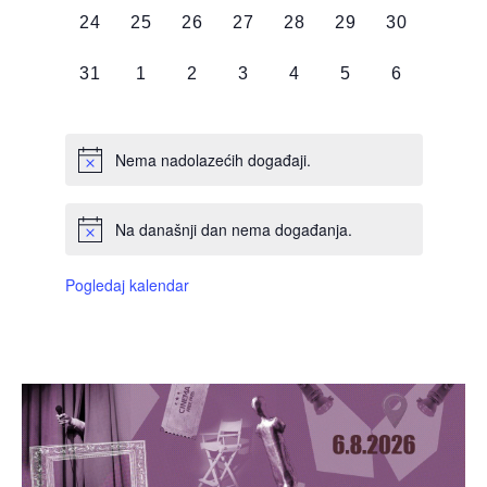
0
0
0
0
0
0
0
24
25
26
27
28
29
30
DOGAĐAJI,
DOGAĐAJI,
DOGAĐAJI,
DOGAĐAJI,
DOGAĐAJI,
DOGAĐAJI,
DOGAĐAJI
0
0
0
0
0
0
0
31
1
2
3
4
5
6
DOGAĐAJI,
DOGAĐAJI,
DOGAĐAJI,
DOGAĐAJI,
DOGAĐAJI,
DOGAĐAJI,
DOGAĐAJI
Nema nadolazećih događaji.
Na današnji dan nema događanja.
Pogledaj kalendar