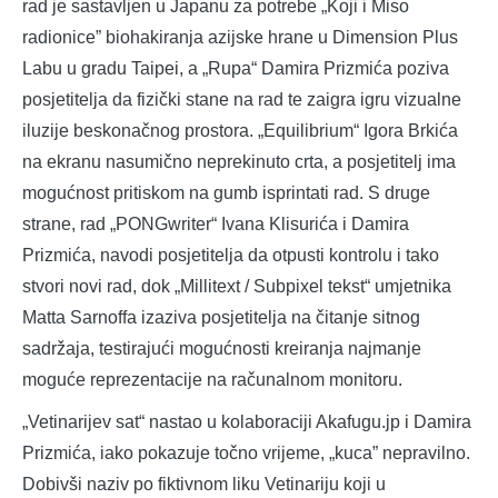
rad je sastavljen u Japanu za potrebe „Koji i Miso
radionice” biohakiranja azijske hrane u Dimension Plus
Labu u gradu Taipei, a „Rupa“ Damira Prizmića poziva
posjetitelja da fizički stane na rad te zaigra igru vizualne
iluzije beskonačnog prostora. „Equilibrium“ Igora Brkića
na ekranu nasumično neprekinuto crta, a posjetitelj ima
mogućnost pritiskom na gumb isprintati rad. S druge
strane, rad „PONGwriter“ Ivana Klisurića i Damira
Prizmića, navodi posjetitelja da otpusti kontrolu i tako
stvori novi rad, dok „Millitext / Subpixel tekst“ umjetnika
Matta Sarnoffa izaziva posjetitelja na čitanje sitnog
sadržaja, testirajući mogućnosti kreiranja najmanje
moguće reprezentacije na računalnom monitoru.
„Vetinarijev sat“ nastao u kolaboraciji Akafugu.jp i Damira
Prizmića, iako pokazuje točno vrijeme, „kuca” nepravilno.
Dobivši naziv po fiktivnom liku Vetinariju koji u