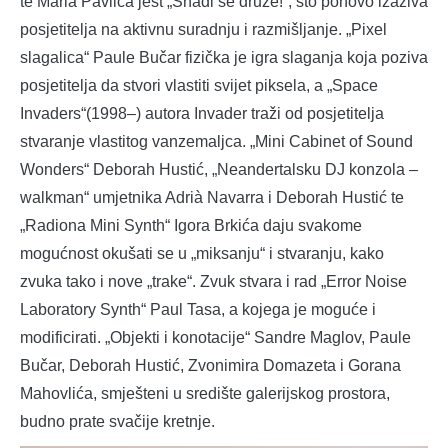
te Maria Pavlića jest „Snađi se druže!“, što ponovo izaziva
posjetitelja na aktivnu suradnju i razmišljanje. „Pixel
slagalica“ Paule Bučar fizička je igra slaganja koja poziva
posjetitelja da stvori vlastiti svijet piksela, a „Space
Invaders“(1998–) autora Invader traži od posjetitelja
stvaranje vlastitog vanzemaljca. „Mini Cabinet of Sound
Wonders“ Deborah Hustić, „Neandertalsku DJ konzola –
walkman“ umjetnika Adrià Navarra i Deborah Hustić te
„Radiona Mini Synth“ Igora Brkića daju svakome
mogućnost okušati se u „miksanju“ i stvaranju, kako
zvuka tako i nove „trake“. Zvuk stvara i rad „Error Noise
Laboratory Synth“ Paul Tasa, a kojega je moguće i
modificirati. „Objekti i konotacije“ Sandre Maglov, Paule
Bučar, Deborah Hustić, Zvonimira Domazeta i Gorana
Mahovlića, smješteni u središte galerijskog prostora,
budno prate svačije kretnje.