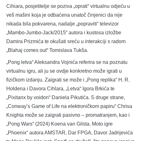
Cihiara, posjetitelje se poziva „oprati“ virtualnu odjeću u
veš mašini koja je odbaćena unatoč činjenici da nije
nikada bila pokvarena, nadalje „popraviti“ televizor
„Mambo-Jumbo-Jack/2015“ autora i kustosa izložbe
Damira Prizmića te okušati sreću u interakciji s radom
„Blahaj comes out“ Tomislava Tukša.
„Pong letva“ Aleksandra Vojnića referira se na poznatu
virtualnu igru, ali ju se ovdje konkretno može igrati u
fizičkom izdanju. Zaigrati se može i „Pong replika“ H. R.
Holdena i Davora Cihlara, „Letva“ Igora Brkića te
„Pixitanx by voidon“ Daniela Pikutića. S druge strane,
„Conway’s Game of Life na elektroničkom papiru“ Chrisa
Knighta može se zaigrati pasivno – promatranjem, kao i
„Pong Wars“ (2024) Koena van Gilsta. Moto igre
„Phoenix“ autora AMSTAR, Dar FPGA, Davor Jadrijevića