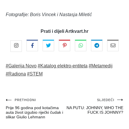
Fotografije: Boris Vincek i Nastasja Miletić
Prati i dijeli Artkvart.hr
#Galerija Novo
#Katalog elektro-entiteta
#Metamedij
#Radiona
#STEM
Navigacija
PRETHODNI
SLJEDEĆI
Prije 96 godina pod kotačima
NA PUTU: JOHNNY, WHO THE
objava
auta život izgubio riječki čudak i
FUCK IS JOHNNY?
slikar Giulio Lehmann