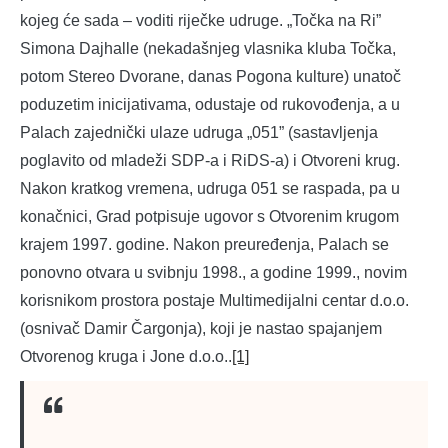
kojeg će sada – voditi riječke udruge. „Točka na Ri”
Simona Dajhalle (nekadašnjeg vlasnika kluba Točka,
potom Stereo Dvorane, danas Pogona kulture) unatoč
poduzetim inicijativama, odustaje od rukovođenja, a u
Palach zajednički ulaze udruga „051” (sastavljenja
poglavito od mladeži SDP-a i RiDS-a) i Otvoreni krug.
Nakon kratkog vremena, udruga 051 se raspada, pa u
konačnici, Grad potpisuje ugovor s Otvorenim krugom
krajem 1997. godine. Nakon preuređenja, Palach se
ponovno otvara u svibnju 1998., a godine 1999., novim
korisnikom prostora postaje Multimedijalni centar d.o.o.
(osnivač Damir Čargonja), koji je nastao spajanjem
Otvorenog kruga i Jone d.o.o..
[1]