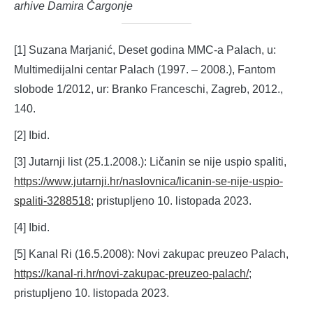
arhive Damira Čargonje
[1] Suzana Marjanić, Deset godina MMC-a Palach, u:
Multimedijalni centar Palach (1997. – 2008.), Fantom
slobode 1/2012, ur: Branko Franceschi, Zagreb, 2012.,
140.
[2] Ibid.
[3] Jutarnji list (25.1.2008.): Ličanin se nije uspio spaliti,
https://www.jutarnji.hr/naslovnica/licanin-se-nije-uspio-
spaliti-3288518
; pristupljeno 10. listopada 2023.
[4] Ibid.
[5] Kanal Ri (16.5.2008): Novi zakupac preuzeo Palach,
https://kanal-ri.hr/novi-zakupac-preuzeo-palach/
;
pristupljeno 10. listopada 2023.