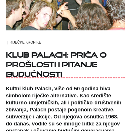
|
RIJEČKE KRONIKE
|
Klub Palach: priča o
prošlosti i pitanje
budućnosti
Kultni klub Palach, više od 50 godina biva
simbolom riječke alternative. Kao središte
kulturno-umjetničkih, ali i političko-društvenih
zbivanja, Palach postaje pogonom kreative,
subverzije i akcije. Od njegova osnutka 1968.
do danas, vodile su se mnoge bitke za njegov
opstanak i očuvanje budućim generacijama.