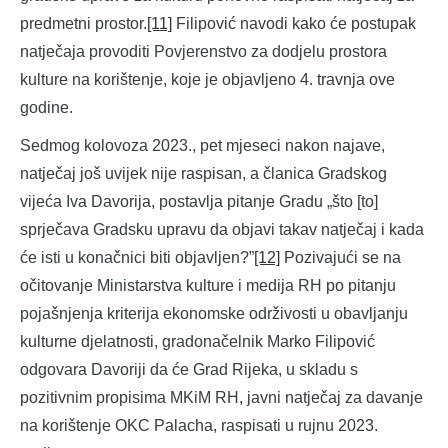
predmetni prostor.
[11]
Filipović navodi kako će postupak
natječaja provoditi Povjerenstvo za dodjelu prostora
kulture na korištenje, koje je objavljeno 4. travnja ove
godine.
Sedmog kolovoza 2023., pet mjeseci nakon najave,
natječaj još uvijek nije raspisan, a članica Gradskog
vijeća Iva Davorija, postavlja pitanje Gradu „što [to]
sprječava Gradsku upravu da objavi takav natječaj i kada
će isti u konačnici biti objavljen?”
[12]
Pozivajući se na
očitovanje Ministarstva kulture i medija RH po pitanju
pojašnjenja kriterija ekonomske održivosti u obavljanju
kulturne djelatnosti, gradonačelnik Marko Filipović
odgovara Davoriji da će Grad Rijeka, u skladu s
pozitivnim propisima MKiM RH, javni natječaj za davanje
na korištenje OKC Palacha, raspisati u rujnu 2023.