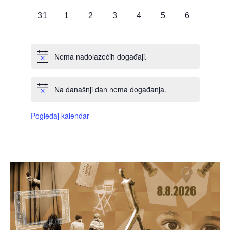
DOGAĐAJI,
DOGAĐAJI,
DOGAĐAJI,
DOGAĐAJI,
DOGAĐAJI,
DOGAĐAJI,
DOGAĐAJI
0
0
0
0
0
0
0
31
1
2
3
4
5
6
DOGAĐAJI,
DOGAĐAJI,
DOGAĐAJI,
DOGAĐAJI,
DOGAĐAJI,
DOGAĐAJI,
DOGAĐAJI
Nema nadolazećih događaji.
Na današnji dan nema događanja.
Pogledaj kalendar