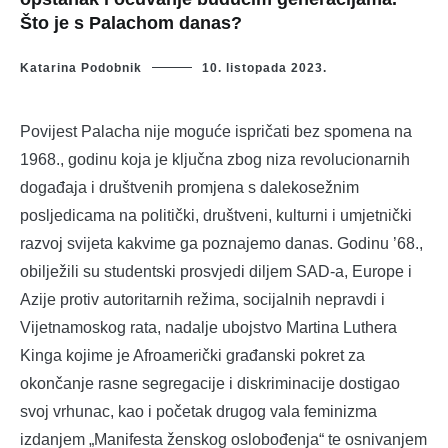
Što je s Palachom danas?
Katarina Podobnik
10. listopada 2023.
Povijest Palacha nije moguće ispričati bez spomena na
1968., godinu koja je ključna zbog niza revolucionarnih
događaja i društvenih promjena s dalekosežnim
posljedicama na politički, društveni, kulturni i umjetnički
razvoj svijeta kakvime ga poznajemo danas. Godinu ’68.,
obilježili su studentski prosvjedi diljem SAD-a, Europe i
Azije protiv autoritarnih režima, socijalnih nepravdi i
Vijetnamoskog rata, nadalje ubojstvo Martina Luthera
Kinga kojime je Afroamerički građanski pokret za
okončanje rasne segregacije i diskriminacije dostigao
svoj vrhunac, kao i početak drugog vala feminizma
izdanjem „Manifesta ženskog oslobođenja“ te osnivanjem