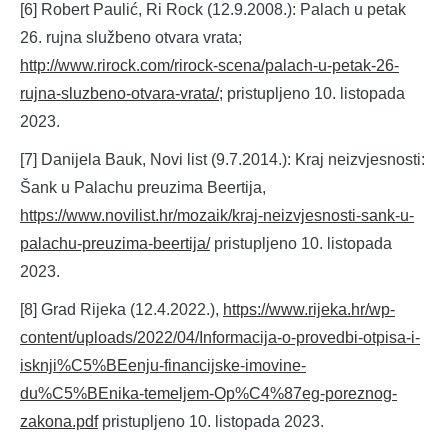
[6] Robert Paulić, Ri Rock (12.9.2008.): Palach u petak
26. rujna službeno otvara vrata;
http://www.rirock.com/rirock-scena/palach-u-petak-26-
rujna-sluzbeno-otvara-vrata/
; pristupljeno 10. listopada
2023.
[7] Danijela Bauk, Novi list (9.7.2014.): Kraj neizvjesnosti:
Šank u Palachu preuzima Beertija,
https://www.novilist.hr/mozaik/kraj-neizvjesnosti-sank-u-
palachu-preuzima-beertija/
pristupljeno 10. listopada
2023.
[8] Grad Rijeka (12.4.2022.),
https://www.rijeka.hr/wp-
content/uploads/2022/04/Informacija-o-provedbi-otpisa-i-
isknji%C5%BEenju-financijske-imovine-
du%C5%BEnika-temeljem-Op%C4%87eg-poreznog-
zakona.pdf
pristupljeno 10. listopada 2023.