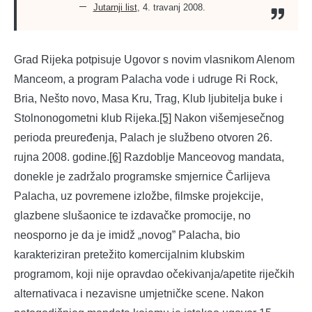
Jutarnji list
, 4. travanj 2008.
Grad Rijeka potpisuje Ugovor s novim vlasnikom Alenom
Manceom, a program Palacha vode i udruge Ri Rock,
Bria, Nešto novo, Masa Kru, Trag, Klub ljubitelja buke i
Stolnonogometni klub Rijeka.
[5]
Nakon višemjesečnog
perioda preuređenja, Palach je službeno otvoren 26.
rujna 2008. godine.
[6]
Razdoblje Manceovog mandata,
donekle je zadržalo programske smjernice Čarlijeva
Palacha, uz povremene izložbe, filmske projekcije,
glazbene slušaonice te izdavačke promocije, no
neosporno je da je imidž „novog” Palacha, bio
karakteriziran pretežito komercijalnim klubskim
programom, koji nije opravdao očekivanja/apetite riječkih
alternativaca i nezavisne umjetničke scene. Nakon