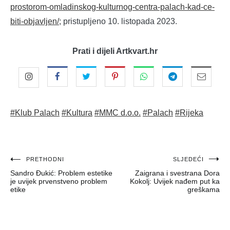
prostorom-omladinskog-kulturnog-centra-palach-kad-ce-
biti-objavljen/
; pristupljeno 10. listopada 2023.
Prati i dijeli Artkvart.hr
#Klub Palach
#Kultura
#MMC d.o.o.
#Palach
#Rijeka
Navigacija
PRETHODNI
SLJEDEĆI
Sandro Đukić: Problem estetike
Zaigrana i svestrana Dora
objava
je uvijek prvenstveno problem
Kokolj: Uvijek nađem put ka
etike
greškama