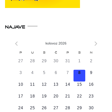
NAJAVE
kolovoz 2026
Kalendar
P
U
S
Č
P
S
N
od
0
0
0
0
0
0
0
27
28
29
30
31
1
2
Događaji
DOGAĐAJI,
DOGAĐAJI,
DOGAĐAJI,
DOGAĐAJI,
DOGAĐAJI,
DOGAĐAJI,
DOGAĐAJI
0
0
0
0
0
0
0
3
4
5
6
7
8
9
DOGAĐAJI,
DOGAĐAJI,
DOGAĐAJI,
DOGAĐAJI,
DOGAĐAJI,
DOGAĐAJI,
DOGAĐAJI
0
0
0
0
0
0
0
10
11
12
13
14
15
16
DOGAĐAJI,
DOGAĐAJI,
DOGAĐAJI,
DOGAĐAJI,
DOGAĐAJI,
DOGAĐAJI,
DOGAĐAJI
0
0
0
0
0
0
0
17
18
19
20
21
22
23
DOGAĐAJI,
DOGAĐAJI,
DOGAĐAJI,
DOGAĐAJI,
DOGAĐAJI,
DOGAĐAJI,
DOGAĐAJI
0
0
0
0
0
0
0
24
25
26
27
28
29
30