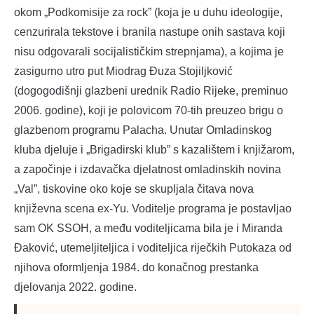
okom „Podkomisije za rock” (koja je u duhu ideologije,
cenzurirala tekstove i branila nastupe onih sastava koji
nisu odgovarali socijalističkim strepnjama), a kojima je
zasigurno utro put Miodrag Đuza Stojiljković
(dogogodišnji glazbeni urednik Radio Rijeke, preminuo
2006. godine), koji je polovicom 70-tih preuzeo brigu o
glazbenom programu Palacha. Unutar Omladinskog
kluba djeluje i „Brigadirski klub” s kazalištem i knjižarom,
a započinje i izdavačka djelatnost omladinskih novina
„Val”, tiskovine oko koje se skupljala čitava nova
književna scena ex-Yu. Voditelje programa je postavljao
sam OK SSOH, a među voditeljicama bila je i Miranda
Đaković, utemeljiteljica i voditeljica riječkih Putokaza od
njihova oformljenja 1984. do konačnog prestanka
djelovanja 2022. godine.