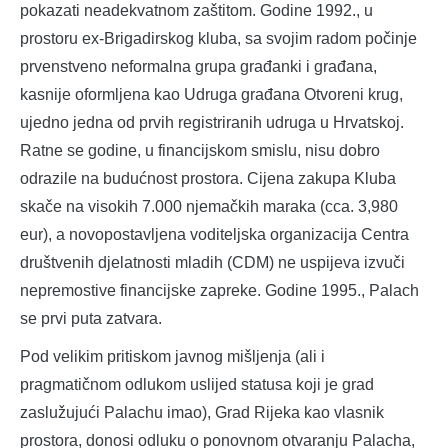
pokazati neadekvatnom zaštitom. Godine 1992., u
prostoru ex-Brigadirskog kluba, sa svojim radom počinje
prvenstveno neformalna grupa građanki i građana,
kasnije oformljena kao Udruga građana Otvoreni krug,
ujedno jedna od prvih registriranih udruga u Hrvatskoj.
Ratne se godine, u financijskom smislu, nisu dobro
odrazile na budućnost prostora. Cijena zakupa Kluba
skače na visokih 7.000 njemačkih maraka (cca. 3,980
eur), a novopostavljena voditeljska organizacija Centra
društvenih djelatnosti mladih (CDM) ne uspijeva izvuči
nepremostive financijske zapreke. Godine 1995., Palach
se prvi puta zatvara.
Pod velikim pritiskom javnog mišljenja (ali i
pragmatičnom odlukom uslijed statusa koji je grad
zaslužujući Palachu imao), Grad Rijeka kao vlasnik
prostora, donosi odluku o ponovnom otvaranju Palacha,