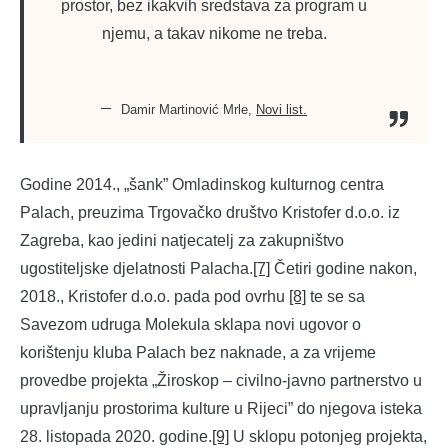
prostor, bez ikakvih sredstava za program u
njemu, a takav nikome ne treba.
Damir Martinović Mrle,
Novi list.
Godine 2014., „šank” Omladinskog kulturnog centra
Palach, preuzima Trgovačko društvo Kristofer d.o.o. iz
Zagreba, kao jedini natjecatelj za zakupništvo
ugostiteljske djelatnosti Palacha.
[7]
Četiri godine nakon,
2018., Kristofer d.o.o. pada pod ovrhu
[8]
te se sa
Savezom udruga Molekula sklapa novi ugovor o
korištenju kluba Palach bez naknade, a za vrijeme
provedbe projekta „Žiroskop – civilno-javno partnerstvo u
upravljanju prostorima kulture u Rijeci” do njegova isteka
28. listopada 2020. godine.
[9]
U sklopu potonjeg projekta,