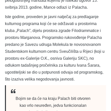
petogodišnjeg mandata kojemu je istekao ugovor 15.
svibnja 2013. godine, Mance odlazi iz Palacha.
Iste godine, proveden je javni natječaj za predlaganje
kulturnog programa koji će se održavati u prostorima
kluba „Palach”, dijelu prostora zgrade Filodrammatice i
prostoru Marganova. Programsko rukovođenje Palacha
predano je Savezu udruga Molekula te novosnovanom
Studentskom kulturnom centru Sveučilišta u Rijeci (koji u
prostoru ex-Galerije O.K., osniva Galeriju SKC), no
odlukom tadašnjeg pročelnika za kulturu Ivana Šarara,
ugostiteljski se dio u potpunosti odvaja od programskog,
što izaziva velika negodovanja javnosti.
Bojim se da će na kraju Palach biti otvoren
kao vrlo neuređen, jedva funkcionalan