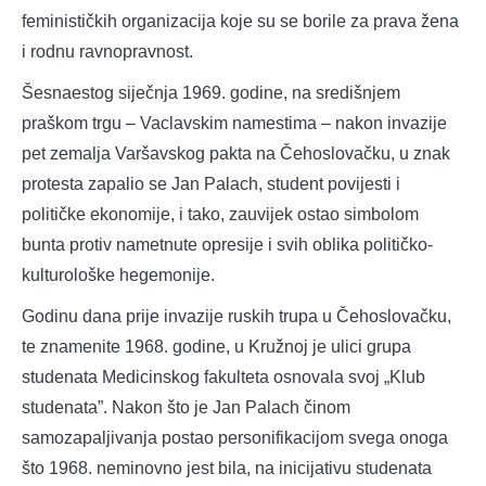
feminističkih organizacija koje su se borile za prava žena
i rodnu ravnopravnost.
Šesnaestog siječnja 1969. godine, na središnjem
praškom trgu – Vaclavskim namestima – nakon invazije
pet zemalja Varšavskog pakta na Čehoslovačku, u znak
protesta zapalio se Jan Palach, student povijesti i
političke ekonomije, i tako, zauvijek ostao simbolom
bunta protiv nametnute opresije i svih oblika političko-
kulturološke hegemonije.
Godinu dana prije invazije ruskih trupa u Čehoslovačku,
te znamenite 1968. godine, u Kružnoj je ulici grupa
studenata Medicinskog fakulteta osnovala svoj „Klub
studenata”. Nakon što je Jan Palach činom
samozapaljivanja postao personifikacijom svega onoga
što 1968. neminovno jest bila, na inicijativu studenata