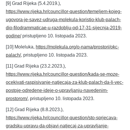
[9] Grad Rijeka (5.4.2019.),
https://www.rijeka.hr/councillor-question/temeljem-kojeg-
ugovora-je-savez-udruga-molekula-koristio-klub-palach-
dio-filodrammaticae-u-razdoblju-od-17-31-sijecnja-2019-
godine/
pristupljeno 10. listopada 2023.
[10] Moleluka,
https://molekula.org/o-nama/prostori/okc-
palach/
, pristupljeno 10. listopada 2023.
[11] Grad Rijeka (23.2.2023.),
https://www.rijeka.hr/councillor-question/kada-se-moze-
ocekivati-raspisivanje-natjecaja-za-klub-palach-da-li-vec-
postoje-odredene-ideje-o-upravljanju-navedenim-
prostorom/
, pristupljeno 10. listopada 2023.
[12] Grad Rijeka (8.8.2023.),
https://www.rijeka.hr/councillor-question/sto-sprjecava-
gradsku-upravu-da-objavi-natjecaj-za-upravljanje-