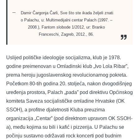
Damir Čargonja Čarli, Sve što ste ikada željeli znati
o Palachu, u: Multimedijalni centar Palach (1997. –
2008.), Fantom slobode 1/2012, ur: Branko
Franceschi, Zagreb, 2012., 86.
Uslijed političke ideologije socijalizma, klub je 1978.
godine preimenovan u Omladinski klub „Ivo Lola Ribar”,
prema heroju jugoslavenskog revolucionarnog pokreta.
Početkom 80-tih godina 20. stoljeća, nakon dvogodišnjeg
uređenja prostora, Palach „pada” pod direktivu Općinskog
komiteta Saveza socijalističke omladine Hrvatske (OK
SSOH), a profitne djaletnosti Kluba preuzima
organizacija „Centar” (pod direktnom upravom OK SSOH-
a), među kojima su bili i kafić i pizzerija. U Palachu se
počinju sustavno održavati rock koncerti pod budnim