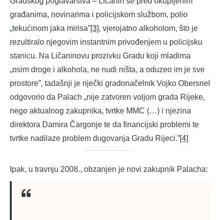
Gradskog poglavarstva – Ličanin se pred okupljenim
građanima, novinarima i policijskom službom, polio
„tekućinom jaka mirisa”
[3]
, vjerojatno alkoholom, što je
rezultiralo njegovim instantnim privođenjem u policijsku
stanicu. Na Ličaninovu prozivku Gradu koji mladima
„osim droge i alkohola, ne nudi ništa, a oduzeo im je sve
prostore”, tadašnji je riječki gradonačelnik Vojko Obersnel
odgovorio da Palach „nije zatvoren voljom grada Rijeke,
nego aktualnog zakupnika, tvrtke MMC (…) i njezina
direktora Damira Čargonje te da financijski problemi te
tvrtke nadilaze problem dugovanja Gradu Rijeci.”
[4]
Ipak, u travnju 2008., obzanjen je novi zakupnik Palacha: