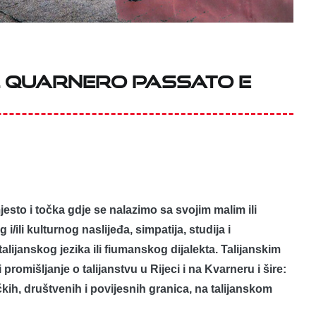
el Quarnero passato e
 mjesto i točka gdje se nalazimo sa svojim malim ili
i/ili kulturnog naslijeđa, simpatija, studija i
talijanskog jezika ili fiumanskog dijalekta. Talijanskim
romišljanje o talijanstvu u Rijeci i na Kvarneru i šire:
ičkih, društvenih i povijesnih granica, na talijanskom