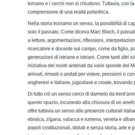
tornano e i cerchi non si chiudono. Tuttavia, con la s
comprensione di una realtà poliedrica.
Nella storia troviamo un senso, la possibilità di cap
solo il passato. Come diceva Marc Bloch, il passat
a letture, argomentazioni, riflessioni, interpretazio
ricercatore e docente sul campo, come da figlio, p
generazioni di istriane e istriani. Come tanti altri 
iniziativa dei nostri antenati da varie sponde del 
arrivati, rimasti o andati per volere, pressioni o co
ungheresi e italiane, jugoslave e croate, trovando p
Di tutto ciò un senso cerco di darmelo da trent’ann
questo spazio, incuneato alla chiusura di un anello
offre tuttavia un senso alle presenze culturali ital
ebraica, zigana, valacca e rumena, veneta e alban
popoli costituzionali, titolati e senza storia, arte