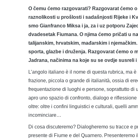
O čemu ćemo razgovarati? Razgovarat ćemo o tra
raznolikosti u prošlosti i sadašnjosti Rijeke i 
smo Gianfranco Miksa i ja, za i uz potporu Zajedn
dvadesetak Fiumana. O njima ćemo pričati u n
talijanskim, hrvatskim, mađarskim i njemačkim
sporta, glazbe i druženja. Razgovarat ćemo o
Jadrana, načinima na koje su se ovdje susreli
L’angolo italiano è il nome di questa rubrica, ma è
frazione, piccola o grande di italianità, ossia di ere
frequentazione di luoghi e persone, soprattutto di u
apro uno spazio di confronto, dialogo e riflessione 
oltre: oltre i confini linguistici e culturali, quelli am
incominciare…
Di cosa discuteremo? Dialogheremo su tracce e pres
presente di Fiume e del Quarnero. Presenteremo il