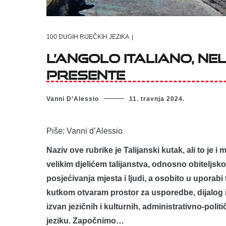
100 DUGIH RIJEČKIH JEZIKA
|
L’angolo italiano, n
presente
Vanni D’Alessio
11. travnja 2024.
Piše: Vanni d’Alessio
Naziv ove rubrike je Talijanski kutak, ali to je i
velikim djelićem talijanstva, odnosno obiteljskog 
posjećivanja mjesta i ljudi, a osobito u uporabi 
kutkom otvaram prostor za usporedbe, dijalog i p
izvan jezičnih i kulturnih, administrativno-polit
jeziku. Započnimo…