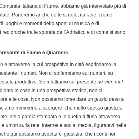
Comunità italiana di Fiume, abbiamo già intervistato più di
tate. Parleremo anche delle scuole, italiane, croate,
i luoghi e momenti dello sport, di musica e di
i reciproche tra le sponde dell’Adriatico e di come si sono
 presente di Fiume e Quarnero
mo e attraverso la cui prospettiva in città esprimiamo la
nonostante i numeri. Non ci soffermiamo sui numeri, su
ssuto produttivo. Se riflettiamo sul presente
ne vien mal
diamo le cose in una prospettiva storica, non ci
lore alle cose. Non possiamo forse dare un
giusto peso
a
iusciamo nemmeno a scorgere, che molto spesso giustizia
ente, nella parola stampata o in quella diffusa attraverso
e umori sulla rete, internet e social media, figuratevi nella
nche qui possiamo aspettarci giustizia, che i conti non