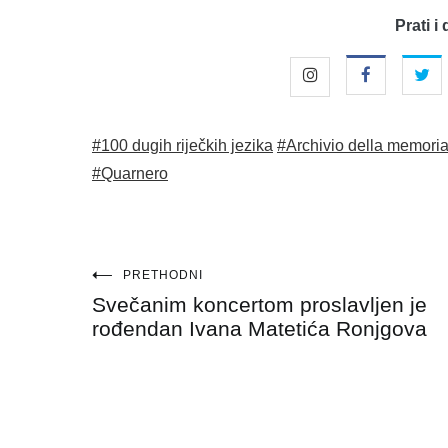
Prati i 
#100 dugih riječkih jezika
#Archivio della memori
#Quarnero
Navigacija
PRETHODNI
Svečanim koncertom proslavljen je
objava
rođendan Ivana Matetića Ronjgova