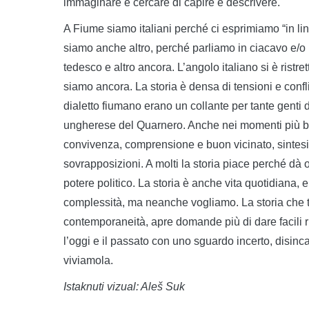
immaginare e cercare di capire e descrivere.
A Fiume siamo italiani perché ci esprimiamo “in l
siamo anche altro, perché parliamo in ciacavo e/o 
tedesco e altro ancora. L’angolo italiano si è ristr
siamo ancora. La storia è densa di tensioni e confli
dialetto fiumano erano un collante per tante genti d
ungherese del Quarnero. Anche nei momenti più bui e 
convivenza, comprensione e buon vicinato, sintesi 
sovrapposizioni. A molti la storia piace perché dà or
potere politico. La storia è anche vita quotidiana
complessità, ma neanche vogliamo. La storia che t
contemporaneità, apre domande più di dare facili ris
l’oggi e il passato con uno sguardo incerto, disinca
viviamola.
Istaknuti vizual: Aleš Suk