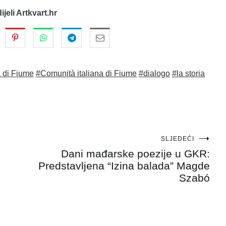
dijeli Artkvart.hr
a di Fiume
#Comunità italiana di Fiume
#dialogo
#la storia
SLJEDEĆI
Dani mađarske poezije u GKR:
Predstavljena “Izina balada” Magde
Szabó