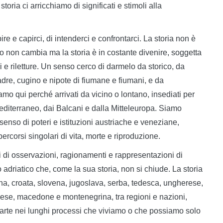
toria ci arricchiamo di significati e stimoli alla
ire e capirci, di intenderci e confrontarci. La storia non è
o non cambia ma la storia è in costante divenire, soggetta
ni e riletture. Un senso cerco di darmelo da storico, da
adre, cugino e nipote di fiumane e fiumani, e da
siamo qui perché arrivati da vicino o lontano, insediati per
Mediterraneo, dai Balcani e dalla Mitteleuropa. Siamo
nsenso di poteri e istituzioni austriache e veneziane,
ercorsi singolari di vita, morte e riproduzione.
i di osservazioni, ragionamenti e rappresentazioni di
 adriatico che, come la sua storia, non si chiude. La storia
iana, croata, slovena, jugoslava, serba, tedesca, ungherese,
ese, macedone e montenegrina, tra regioni e nazioni,
 e parte nei lunghi processi che viviamo o che possiamo solo