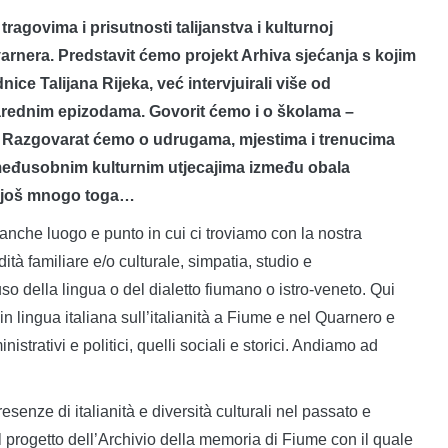
govima i prisutnosti talijanstva i kulturnoj
Kvarnera. Predstavit ćemo projekt Arhiva sjećanja s kojim
ice Talijana Rijeka, već intervjuirali više od
arednim epizodama. Govorit ćemo i o školama –
. Razgovarat ćemo o udrugama, mjestima i trenucima
 međusobnim kulturnim utjecajima između obala
 i još mnogo toga…
 anche luogo e punto in cui ci troviamo con la nostra
dità familiare e/o culturale, simpatia, studio e
so della lingua o del dialetto fiumano o istro-veneto. Qui
in lingua italiana sull’italianità a Fiume e nel Quarnero e
ministrativi e politici, quelli sociali e storici. Andiamo ad
enze di italianità e diversità culturali nel passato e
 progetto dell’Archivio della memoria di Fiume con il quale