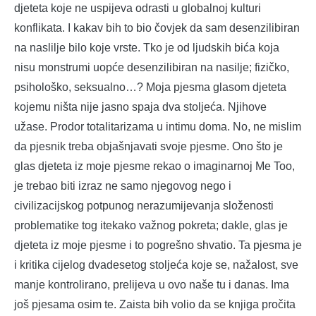
djeteta koje ne uspijeva odrasti u globalnoj kulturi
konflikata. I kakav bih to bio čovjek da sam desenzilibiran
na naslilje bilo koje vrste. Tko je od ljudskih bića koja
nisu monstrumi uopće desenzilibiran na nasilje; fizičko,
psihološko, seksualno…? Moja pjesma glasom djeteta
kojemu ništa nije jasno spaja dva stoljeća. Njihove
užase. Prodor totalitarizama u intimu doma. No, ne mislim
da pjesnik treba objašnjavati svoje pjesme. Ono što je
glas djeteta iz moje pjesme rekao o imaginarnoj Me Too,
je trebao biti izraz ne samo njegovog nego i
civilizacijskog potpunog nerazumijevanja složenosti
problematike tog itekako važnog pokreta; dakle, glas je
djeteta iz moje pjesme i to pogrešno shvatio. Ta pjesma je
i kritika cijelog dvadesetog stoljeća koje se, nažalost, sve
manje kontrolirano, prelijeva u ovo naše tu i danas. Ima
još pjesama osim te. Zaista bih volio da se knjiga pročita