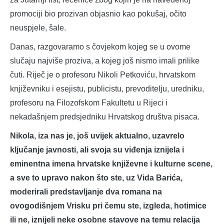
promociji bio prozivan objasnio kao pokušaj, očito
neuspjele, šale.
Danas, razgovaramo s čovjekom kojeg se u ovome
slučaju najviše proziva, a kojeg još nismo imali prilike
čuti. Riječ je o profesoru Nikoli Petkoviću, hrvatskom
književniku i esejistu, publicistu, prevoditelju, uredniku,
profesoru na Filozofskom Fakultetu u Rijeci i
nekadašnjem predsjedniku Hrvatskog društva pisaca.
Nikola, iza nas je, još uvijek aktualno, uzavrelo
ključanje javnosti, ali svoja su viđenja iznijela i
eminentna imena hrvatske književne i kulturne scene,
a sve to upravo nakon što ste, uz Vida Barića,
moderirali predstavljanje dva romana na
ovogodišnjem Vrisku pri čemu ste, izgleda, hotimice
ili ne, iznijeli neke osobne stavove na temu relacija