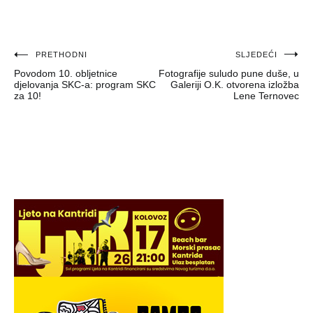
Navigacija
PRETHODNI
SLJEDEĆI
Povodom 10. obljetnice
Fotografije suludo pune duše, u
objava
djelovanja SKC-a: program SKC
Galeriji O.K. otvorena izložba
za 10!
Lene Ternovec