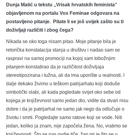
Dunja Matić u tekstu „Vrisak hrvatskih feminista“
objavljenom na portalu Vox Feminae odgovara na
postavljeno pitanje. Pitate li se još uvijek zašto su ti
doživljaji različiti i zbog čega?
Nikada se oko toga nisam pitao. Moje pitanje bila je
retorička konstatacija stanja u društvu i nadao sam se
raspravi na samoj promociji na kojoj sam tobožnjim
pitanjem konstatirao da je različitost doživljaja
stereotipozirana i tužna, ali da ima uporište u realnosti. I
dalje itekako živimo u teškom patrijarhatu koji doduše
simbolički slabi, ali kada pogledate svijet oko sebe od
kojega je književnost samo jedan dio, vidite da stvari nisu
dobre i da je patrijarhat ne samo jak nego da odlučuje o
životu i smrti. Pogledajte samo ratove koji se vode. Niti
jedan, koliko ja znam, nije započela žena. No, vratimo se
književnosti. Što se nas ovdje tiče, žao mi je što se u