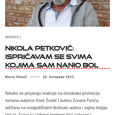
NOVOSTI
|
Nikola Petković:
Ispričavam se svima
kojima sam nanio bol
Marta Ožanić
20. listopada 2023.
Nikako ne jenjavaju reakcije na dvostruku promociju
romana autorice Dore Šustić i autora Zorana Ferića,
održanu na ovogodišnjem festivalu autora i sajmu knjiga
Vrisak. Svoje su viđenje problematike seksizma,