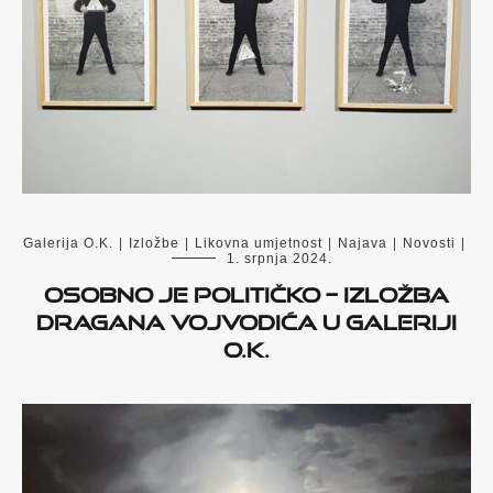
Galerija O.K.
|
Izložbe
|
Likovna umjetnost
|
Najava
|
Novosti
|
1. srpnja 2024.
Osobno je političko – izložba
Dragana Vojvodića u Galeriji
O.K.