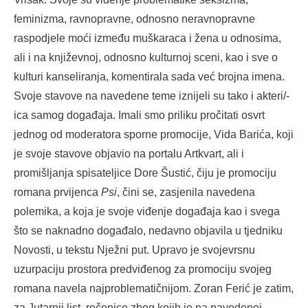
feminizma, ravnopravne, odnosno neravnopravne
raspodjele moći između muškaraca i žena u odnosima,
ali i na književnoj, odnosno kulturnoj sceni, kao i sve o
kulturi kanseliranja, komentirala sada već brojna imena.
Svoje stavove na navedene teme iznijeli su tako i akteri/-
ica samog događaja. Imali smo priliku pročitati osvrt
jednog od moderatora sporne promocije, Vida Barića, koji
je svoje stavove objavio na portalu Artkvart, ali i
promišljanja spisateljice Dore Šustić, čiju je promociju
romana prvijenca
Psi
, čini se, zasjenila navedena
polemika, a koja je svoje viđenje događaja kao i svega
što se naknadno događalo, nedavno objavila u tjedniku
Novosti, u tekstu Nježni put. Upravo je svojevrsnu
uzurpaciju prostora predviđenog za promociju svojeg
romana navela najproblematičnijom. Zoran Ferić je zatim,
za Jutarnji list, rečenice zbog kojih je na navedenoj