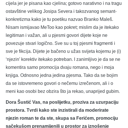
cijela jer je pisana kao cjelina; gotovo narativno i na tragu
ostavštine velikog Josipa Severa i takozvanog semant-
konkretizma kako je tu poetiku nazvao Branko Maleš.
Nisam ismijavao MeToo kao pokret; mislim da je itekako
legitiman i važan, ali u pjesmi govori dijete koje ne
povezuje stvari logično. Sve su u toj pjesmi fragmenti i
sve je fikcija. Dijete je bačeno u užas svijeta kojemu je (i)
‘njezin’ korektiv itekako potreban. I zanimljivo je da se ne
komentira samo promocija dvaju romana, nego i moja
knjiga. Odnosno jedna jedina pjesma. Tako da se bojim
da se istovremeno govori o nečemu izrečenom, ali i o
meni kao osobi bez obzira što ja rekao, unaprijed gubim.
Dora Šustić Vas, na poslijetku, proziva za uzurpaciju
prostora. Tvrdi kako ste inzistirali da moderirate
njezin roman te da ste, skupa sa Ferićem, promociju
sačekušom prenamijenili u prostor za iznošenje