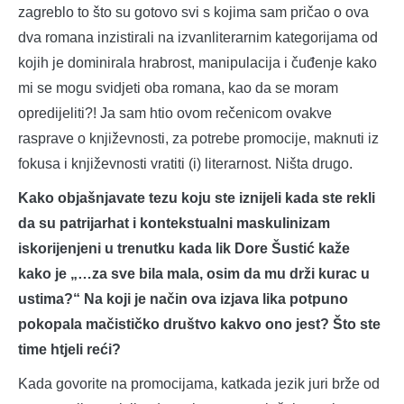
zagreblo to što su gotovo svi s kojima sam pričao o ova
dva romana inzistirali na izvanliterarnim kategorijama od
kojih je dominirala hrabrost, manipulacija i čuđenje kako
mi se mogu svidjeti oba romana, kao da se moram
opredijeliti?! Ja sam htio ovom rečenicom ovakve
rasprave o književnosti, za potrebe promocije, maknuti iz
fokusa i književnosti vratiti (i) literarnost. Ništa drugo.
Kako objašnjavate tezu koju ste iznijeli kada ste rekli
da su patrijarhat i kontekstualni maskulinizam
iskorijenjeni u trenutku kada lik Dore Šustić kaže
kako je „…za sve bila mala, osim da mu drži kurac u
ustima?“ Na koji je način ova izjava lika potpuno
pokopala mačističko društvo kakvo ono jest? Što ste
time htjeli reći?
Kada govorite na promocijama, katkada jezik juri brže od