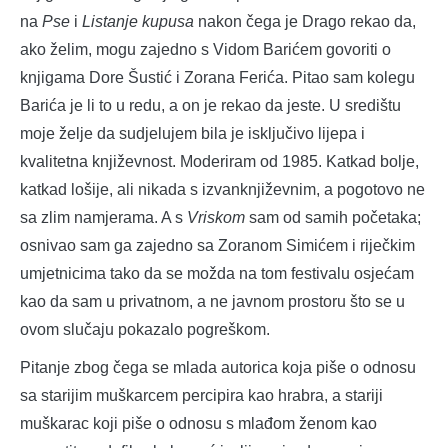
na
Pse
i
Listanje kupusa
nakon čega je Drago rekao da,
ako želim, mogu zajedno s Vidom Barićem govoriti o
knjigama Dore Šustić i Zorana Ferića. Pitao sam kolegu
Barića je li to u redu, a on je rekao da jeste. U središtu
moje želje da sudjelujem bila je isključivo lijepa i
kvalitetna književnost. Moderiram od 1985. Katkad bolje,
katkad lošije, ali nikada s izvanknjiževnim, a pogotovo ne
sa zlim namjerama. A s
Vriskom
sam od samih početaka;
osnivao sam ga zajedno sa Zoranom Simićem i riječkim
umjetnicima tako da se možda na tom festivalu osjećam
kao da sam u privatnom, a ne javnom prostoru što se u
ovom slučaju pokazalo pogreškom.
Pitanje zbog čega se mlada autorica koja piše o odnosu
sa starijim muškarcem percipira kao hrabra, a stariji
muškarac koji piše o odnosu s mlađom ženom kao