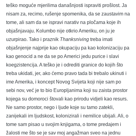
teško moguće mjerilima današnjosti ispraviti prošlost. Ja
nisam za, recimo, rušenje spomenika, da se zaustavim na
tome, ali sam da se ispravi narativ na pločama koje ih
objašnjavaju. Kolumbo nije otkrio Ameriku, on ju je
uzurpirao. Tako i praznik
Thanksniving
treba imati
objašnjenje najprije kao okupaciju pa kao kolonizaciju pa
kao genocid a ne da se po Americi jedu purice i slavi
koegzistencija. A teško je i odrediti granice do kojih što
treba ukidati, jer, ako ćemo pravo tada bi trebalo ukinuti i
ime Amerika, i koncept Novog Svijeta koji nije sam po
sebi nov, već je to bio Europljanima koji su zaista prostor
kojega su domoroci štovali kao prirodu vidjeli kao resurs.
Ne samo prostor, nego i ljude koje su tamo zatekli,
zanijekali im ljudskost, kolonizirali i nemilice ubijali. Ali, o
tome sam pisao u svojim knjigama, o tome predajem i
žalosti me što se je sav moj angažman sveo na jednu