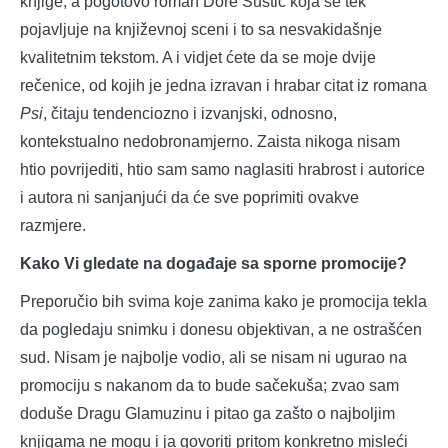
knjige, a pogotovo roman Dore Šustić koja se tek
pojavljuje na književnoj sceni i to sa nesvakidašnje
kvalitetnim tekstom. A i vidjet ćete da se moje dvije
rečenice, od kojih je jedna izravan i hrabar citat iz romana
Psi
, čitaju tendenciozno i izvanjski, odnosno,
kontekstualno nedobronamjerno. Zaista nikoga nisam
htio povrijediti, htio sam samo naglasiti hrabrost i autorice
i autora ni sanjanjući da će sve poprimiti ovakve
razmjere.
Kako Vi gledate na događaje sa sporne promocije?
Preporučio bih svima koje zanima kako je promocija tekla
da pogledaju snimku i donesu objektivan, a ne ostrašćen
sud. Nisam je najbolje vodio, ali se nisam ni ugurao na
promociju s nakanom da to bude sačekuša; zvao sam
doduše Dragu Glamuzinu i pitao ga zašto o najboljim
knjigama ne mogu i ja govoriti pritom konkretno misleći