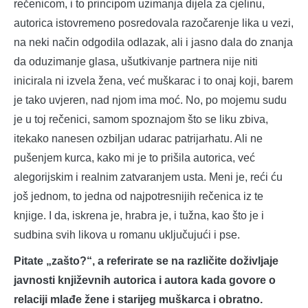
rečenicom, i to principom uzimanja dijela za cjelinu,
autorica istovremeno posredovala razočarenje lika u vezi,
na neki način odgodila odlazak, ali i jasno dala do znanja
da oduzimanje glasa, ušutkivanje partnera nije niti
inicirala ni izvela žena, već muškarac i to onaj koji, barem
je tako uvjeren, nad njom ima moć. No, po mojemu sudu
je u toj rečenici, samom spoznajom što se liku zbiva,
itekako nanesen ozbiljan udarac patrijarhatu. Ali ne
pušenjem kurca, kako mi je to prišila autorica, već
alegorijskim i realnim zatvaranjem usta. Meni je, reći ću
još jednom, to jedna od najpotresnijih rečenica iz te
knjige. I da, iskrena je, hrabra je, i tužna, kao što je i
sudbina svih likova u romanu uključujući i pse.
Pitate „zašto?“, a referirate se na različite doživljaje
javnosti književnih autorica i autora kada govore o
relaciji mlađe žene i starijeg muškarca i obratno.