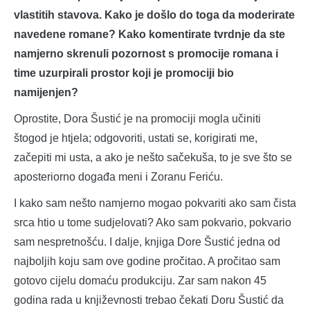
vlastitih stavova. Kako je došlo do toga da moderirate
navedene romane? Kako komentirate tvrdnje da ste
namjerno skrenuli pozornost s promocije romana i
time uzurpirali prostor koji je promociji bio
namijenjen?
Oprostite, Dora Šustić je na promociji mogla učiniti
štogod je htjela; odgovoriti, ustati se, korigirati me,
začepiti mi usta, a ako je nešto sačekuša, to je sve što se
aposteriorno događa meni i Zoranu Feriću.
I kako sam nešto namjerno mogao pokvariti ako sam čista
srca htio u tome sudjelovati? Ako sam pokvario, pokvario
sam nespretnošću. I dalje, knjiga Dore Šustić jedna od
najboljih koju sam ove godine pročitao. A pročitao sam
gotovo cijelu domaću produkciju. Zar sam nakon 45
godina rada u književnosti trebao čekati Doru Šustić da