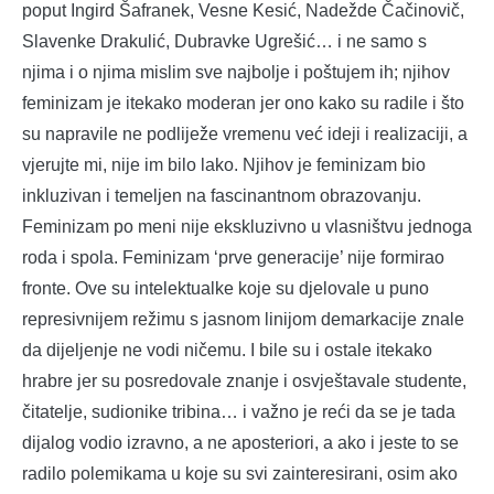
poput Ingird Šafranek, Vesne Kesić, Nadežde Čačinovič,
Slavenke Drakulić, Dubravke Ugrešić… i ne samo s
njima i o njima mislim sve najbolje i poštujem ih; njihov
feminizam je itekako moderan jer ono kako su radile i što
su napravile ne podliježe vremenu već ideji i realizaciji, a
vjerujte mi, nije im bilo lako. Njihov je feminizam bio
inkluzivan i temeljen na fascinantnom obrazovanju.
Feminizam po meni nije ekskluzivno u vlasništvu jednoga
roda i spola. Feminizam ‘prve generacije’ nije formirao
fronte. Ove su intelektualke koje su djelovale u puno
represivnijem režimu s jasnom linijom demarkacije znale
da dijeljenje ne vodi ničemu. I bile su i ostale itekako
hrabre jer su posredovale znanje i osvještavale studente,
čitatelje, sudionike tribina… i važno je reći da se je tada
dijalog vodio izravno, a ne aposteriori, a ako i jeste to se
radilo polemikama u koje su svi zainteresirani, osim ako