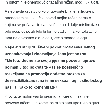
ih pritom nije onemogućio tadašnji režim, mogli uključiti.
A nepravda društvu o kojoj govorite bila je isključivi i,
nadao sam se, uključivi povod mojim rečenicama o
kojima se priča, ali to sam već rekao. I dalje mislim da su
bile nespretne, ali bilo bi fer ne vaditi ih iz konteksta, jer
tada ne govorimo o dijalogu, već o monodijalogu.
Najrelevantniji društveni pokret protiv seksualnog
uznemiravanja i zlostavljanja žena jest pokret
#MeToo. Jednu ste svoju pjesmu posvetili upravo
poimanju tog pokreta te
V
as se posljedično
reakcijama na promociju dodatno proziva za
desenzibiliziranost na temu seksualnog i psihološkog
nasilja. Kako to komentirate?
Pročitajte molim vas tu pjesmu, ali cijelu; nisam je
posvetio ničemu i nikome, osim što sam upotrijebio glas