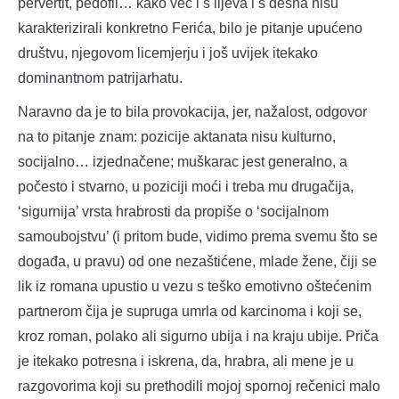
pervertit, pedofil… kako već i s lijeva i s desna nisu
karakterizirali konkretno Ferića, bilo je pitanje upućeno
društvu, njegovom licemjerju i još uvijek itekako
dominantnom patrijarhatu.
Naravno da je to bila provokacija, jer, nažalost, odgovor
na to pitanje znam: pozicije aktanata nisu kulturno,
socijalno… izjednačene; muškarac jest generalno, a
počesto i stvarno, u poziciji moći i treba mu drugačija,
‘sigurnija’ vrsta hrabrosti da propiše o ‘socijalnom
samoubojstvu’ (i pritom bude, vidimo prema svemu što se
događa, u pravu) od one nezaštićene, mlade žene, čiji se
lik iz romana upustio u vezu s teško emotivno oštećenim
partnerom čija je supruga umrla od karcinoma i koji se,
kroz roman, polako ali sigurno ubija i na kraju ubije. Priča
je itekako potresna i iskrena, da, hrabra, ali mene je u
razgovorima koji su prethodili mojoj spornoj rečenici malo