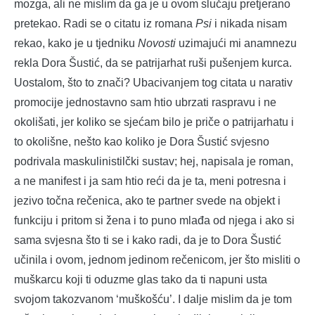
mozga, ali ne mislim da ga je u ovom slučaju pretjerano
pretekao. Radi se o citatu iz romana
Psi
i nikada nisam
rekao, kako je u tjedniku
Novosti
uzimajući mi anamnezu
rekla Dora Šustić, da se patrijarhat ruši pušenjem kurca.
Uostalom, što to znači? Ubacivanjem tog citata u narativ
promocije jednostavno sam htio ubrzati raspravu i ne
okolišati, jer koliko se sjećam bilo je priče o patrijarhatu i
to okolišne, nešto kao koliko je Dora Šustić svjesno
podrivala maskulinistilčki sustav; hej, napisala je roman,
a ne manifest i ja sam htio reći da je ta, meni potresna i
jezivo točna rečenica, ako te partner svede na objekt i
funkciju i pritom si žena i to puno mlađa od njega i ako si
sama svjesna što ti se i kako radi, da je to Dora Šustić
učinila i ovom, jednom jedinom rečenicom, jer što misliti o
muškarcu koji ti oduzme glas tako da ti napuni usta
svojom takozvanom ‘muškošću’. I dalje mislim da je tom