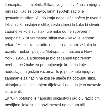
konceptualni umjetnik. Slikarstvo je bilo važno za njegov
rani rad. Kad se pojavio, ranih 1960-ih, radio je
gestualnim stilom. Ali do kraja desetljeća počeo je uvoditi
tekst u već postojeće slike, često čineći to kako bi stvorio
zagonetke koje su istaknule neke od neizgovorenih
pretpostavki suvremenog slikarstva – kako je jednom
rekao, “Mislim kada radim umjetnost , pitam se kako to
učiniti.” Tijekom posjeta Metropolitan muzeju u New
Yorku 1965., Baldessari je bio zapanjen upotrebom
neobojane žbuke za popunjavanje krhotina koje
nedostaju na grčkim vazama. To je potaknulo njegovo
zanimanje za način na koji se utječe na potpunu sliku,
uklanjanjem ili brisanjem dijelova, i od tada je to nastavio
istraživati.
1970-ih potpuno je napustio slikarstvo i radio u različitim
medijima, iako su njegovi interesi uglavnom bili