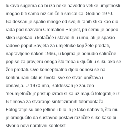
lukavo sugerira da bi iza neke navodno velike umjetnosti
mogao biti samo niz ciničnih smicalica. Godine 1970.
Baldessari je spalio mnoge od svojih ranih slika kao dio
rada pod nazivom Cremation Project, pri čemu je pepeo
slika ispekao u kolačiće i stavio ih u urnu, ali je spasio
radove poput Savjeta za umjetnike koji žele prodati,
napravljene nakon 1966., u kojima je ponudio satirične
popise za provjeru onoga što treba uključiti u sliku ako se
želi prodati. Ovo konceptualno djelo odnosi se na
kontinuirani ciklus života, sve se stvar, uništava i
obnavlja. U 1970-ima, Baldessari je zauzeo
‘neumjetničkiji’ pristup izradi slika uzimajući fotografije iz
B-filmova za stvaranje sintetiziranih fotomontaža.
Fotografije su bile jeftine i bilo ih je lako nabaviti, što mu
je omogućilo da sustavno postavi različite slike kako bi
stvorio novi narativni kontekst.