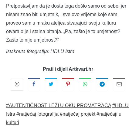
Pretpostavljam da je dosta toga došlo samo od sebe, jer
nisam znao biti umjetnik, i sve ovo vrijeme koje sam
proveo sam u mraku ateljea stvarajući svoju kulturu
otvaralo je i stalna pitanja. „Pa, zašto je to umjetnost?
Zašto to nije umjetnost?“
Istaknuta fotografija: HDLU Istra
Prati i dijeli Artkvart.hr
#AUTENTIČNOST LEŽI U OKU PROMATRAČA
#HDLU
Istra
#natječaj fotografija
#natječaj projekt
#natječaji u
kulturi