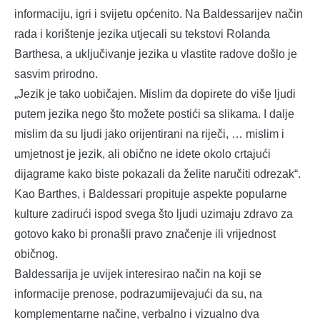
informaciju, igri i svijetu općenito. Na Baldessarijev način
rada i korištenje jezika utjecali su tekstovi Rolanda
Barthesa, a uključivanje jezika u vlastite radove došlo je
sasvim prirodno.
„Jezik je tako uobičajen. Mislim da dopirete do više ljudi
putem jezika nego što možete postići sa slikama. I dalje
mislim da su ljudi jako orijentirani na riječi, … mislim i
umjetnost je jezik, ali obično ne idete okolo crtajući
dijagrame kako biste pokazali da želite naručiti odrezak“.
Kao Barthes, i Baldessari propituje aspekte popularne
kulture zadirući ispod svega što ljudi uzimaju zdravo za
gotovo kako bi pronašli pravo značenje ili vrijednost
običnog.
Baldessarija je uvijek interesirao način na koji se
informacije prenose, podrazumijevajući da su, na
komplementarne načine, verbalno i vizualno dva