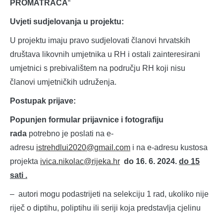
PROMATRAČA
“
Uvjeti sudjelovanja u projektu:
U projektu imaju pravo sudjelovati članovi hrvatskih
društava likovnih umjetnika u RH i ostali zainteresirani
umjetnici s prebivalištem na području RH koji nisu
članovi umjetničkih udruženja.
Postupak prijave:
Popunjen formular prijavnice i fotografiju
rada
potrebno je poslati na e-
adresu
istrehdlui2020@gmail.com
i na e-adresu kustosa
projekta
ivica.nikolac@rijeka.hr
do 16. 6. 2024.
do 15
sati .
– autori mogu podastrijeti na selekciju 1 rad, ukoliko nije
riječ o diptihu, poliptihu ili seriji koja predstavlja cjelinu