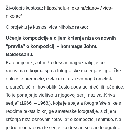
Životopis kustosa:
https://hdlu-rijeka.hr/clanovi/ivica-
nikolac/
O projektu je kustos Ivica Nikolac rekao:
Učenje kompozicije s ciljem kršenja niza osnovnih
“pravila” o kompoziciji – hommage Johnu
Baldessariu.
Kao umjetnik, John Baldessari najpoznatiji je po
radovima u kojima spaja fotografske materijale i grafičke
oblike te predmete, izvlačeći ih iz izvornog konteksta i
preuređujući njihov oblik, često dodajući riječi ili rečenice.
To je ponajprije vidljivo u njegovoj seriji naziva „Kriva
serija“ (1966. – 1968.), koja je spajala fotografske slike s
redcima teksta iz knjige amaterske fotografije, s ciljem
kršenja niza osnovnih “pravila” o kompoziciji snimke. Na
jednom od radova te serije Baldessari se dao fotografirati