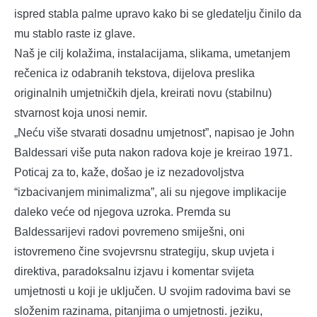
ispred stabla palme upravo kako bi se gledatelju činilo da
mu stablo raste iz glave.
Naš je cilj kolažima, instalacijama, slikama, umetanjem
rečenica iz odabranih tekstova, dijelova preslika
originalnih umjetničkih djela, kreirati novu (stabilnu)
stvarnost koja unosi nemir.
„Neću više stvarati dosadnu umjetnost”, napisao je John
Baldessari više puta nakon radova koje je kreirao 1971.
Poticaj za to, kaže, došao je iz nezadovoljstva
“izbacivanjem minimalizma”, ali su njegove implikacije
daleko veće od njegova uzroka. Premda su
Baldessarijevi radovi povremeno smiješni, oni
istovremeno čine svojevrsnu strategiju, skup uvjeta i
direktiva, paradoksalnu izjavu i komentar svijeta
umjetnosti u koji je uključen. U svojim radovima bavi se
složenim razinama, pitanjima o umjetnosti. jeziku,