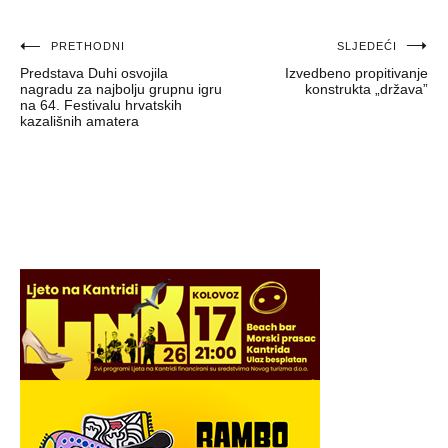
Navigacija
PRETHODNI
SLJEDEĆI
Predstava Duhi osvojila
Izvedbeno propitivanje
objava
nagradu za najbolju grupnu igru
konstrukta „država”
na 64. Festivalu hrvatskih
kazališnih amatera