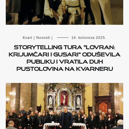
Kvart
|
Novosti
|
16. kolovoza 2025.
Storytelling tura “Lovran:
krijumčari i gusari” oduševila
publiku i vratila duh
pustolovina na Kvarneru