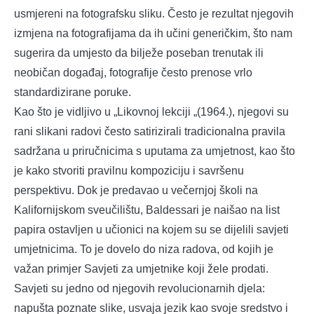
usmjereni na fotografsku sliku. Često je rezultat njegovih
izmjena na fotografijama da ih učini generičkim, što nam
sugerira da umjesto da bilježe poseban trenutak ili
neobičan događaj, fotografije često prenose vrlo
standardizirane poruke.
Kao što je vidljivo u „Likovnoj lekciji „(1964.), njegovi su
rani slikani radovi često satirizirali tradicionalna pravila
sadržana u priručnicima s uputama za umjetnost, kao što
je kako stvoriti pravilnu kompoziciju i savršenu
perspektivu. Dok je predavao u večernjoj školi na
Kalifornijskom sveučilištu, Baldessari je naišao na list
papira ostavljen u učionici na kojem su se dijelili savjeti
umjetnicima. To je dovelo do niza radova, od kojih je
važan primjer Savjeti za umjetnike koji žele prodati.
Savjeti su jedno od njegovih revolucionarnih djela:
napušta poznate slike, usvaja jezik kao svoje sredstvo i