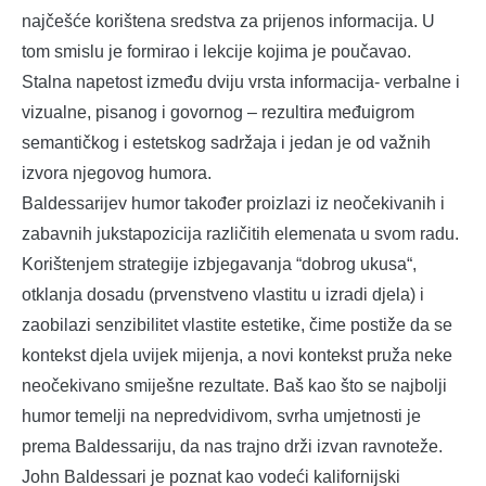
najčešće korištena sredstva za prijenos informacija. U
tom smislu je formirao i lekcije kojima je poučavao.
Stalna napetost između dviju vrsta informacija- verbalne i
vizualne, pisanog i govornog – rezultira međuigrom
semantičkog i estetskog sadržaja i jedan je od važnih
izvora njegovog humora.
Baldessarijev humor također proizlazi iz neočekivanih i
zabavnih jukstapozicija različitih elemenata u svom radu.
Korištenjem strategije izbjegavanja “dobrog ukusa“,
otklanja dosadu (prvenstveno vlastitu u izradi djela) i
zaobilazi senzibilitet vlastite estetike, čime postiže da se
kontekst djela uvijek mijenja, a novi kontekst pruža neke
neočekivano smiješne rezultate. Baš kao što se najbolji
humor temelji na nepredvidivom, svrha umjetnosti je
prema Baldessariju, da nas trajno drži izvan ravnoteže.
John Baldessari je poznat kao vodeći kalifornijski