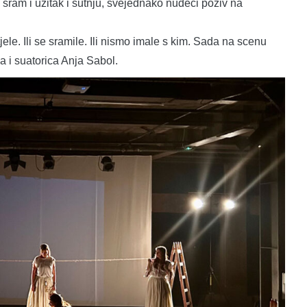
 i sram i užitak i šutnju, svejednako nudeći poziv na
jele. Ili se sramile. Ili nismo imale s kim. Sada na scenu
a i suatorica Anja Sabol.