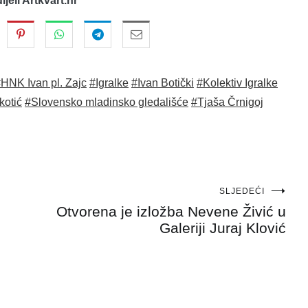
dijeli Artkvart.hr
HNK Ivan pl. Zajc
#Igralke
#Ivan Botički
#Kolektiv Igralke
kotić
#Slovensko mladinsko gledališće
#Tjaša Črnigoj
SLJEDEĆI
Otvorena je izložba Nevene Živić u
Galeriji Juraj Klović