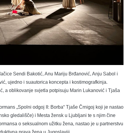
ođačice Sendi Bakotić, Anu Mariju Brđanović, Anju Sabol i
ić, ujedno i suautorica koncepta i kostimografkinja.
ć, a oblikovanje svjetla potpisuju Marin Lukanović i Tjaša
rmans „Spolni odgoj II: Borba“ Tjaše Črnigoj koji je nastao
ko gledališče) i Mesta žensk u Ljubljani te s njim čine
rformansa o seksualnom užitku žena, nastao je u partnerstvu
oduktivna prava žena u Jugoslaviji.