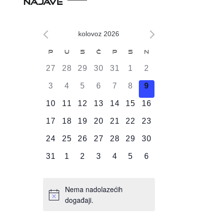
NAJAVE
kolovoz 2026
Kalendar
P
U
S
Č
P
S
N
od
0
0
0
0
0
0
0
27
28
29
30
31
1
2
Događaji
DOGAĐAJI,
DOGAĐAJI,
DOGAĐAJI,
DOGAĐAJI,
DOGAĐAJI,
DOGAĐAJI,
DOGAĐAJI,
0
0
0
0
0
0
0
3
4
5
6
7
8
9
DOGAĐAJI,
DOGAĐAJI,
DOGAĐAJI,
DOGAĐAJI,
DOGAĐAJI,
DOGAĐAJI,
DOGAĐAJI,
0
0
0
0
0
0
0
10
11
12
13
14
15
16
DOGAĐAJI,
DOGAĐAJI,
DOGAĐAJI,
DOGAĐAJI,
DOGAĐAJI,
DOGAĐAJI,
DOGAĐAJI,
0
0
0
0
0
0
0
17
18
19
20
21
22
23
DOGAĐAJI,
DOGAĐAJI,
DOGAĐAJI,
DOGAĐAJI,
DOGAĐAJI,
DOGAĐAJI,
DOGAĐAJI,
0
0
0
0
0
0
0
24
25
26
27
28
29
30
DOGAĐAJI,
DOGAĐAJI,
DOGAĐAJI,
DOGAĐAJI,
DOGAĐAJI,
DOGAĐAJI,
DOGAĐAJI,
0
0
0
0
0
0
0
31
1
2
3
4
5
6
DOGAĐAJI,
DOGAĐAJI,
DOGAĐAJI,
DOGAĐAJI,
DOGAĐAJI,
DOGAĐAJI,
DOGAĐAJI,
Nema nadolazećih
događaji.