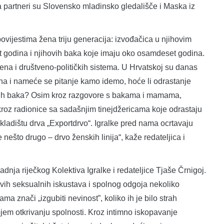
 a partneri su Slovensko mladinsko gledališče i Maska iz
ijestima žena triju generacija: izvođačica u njihovim
et godina i njihovih baka koje imaju oko osamdeset godina.
na i društveno-političkih sistema. U Hrvatskoj su danas
na i nameće se pitanje kamo idemo, hoće li odrastanje
naših baka? Osim kroz razgovore s bakama i mamama,
i kroz radionice sa sadašnjim tinejdžericama koje odrastaju
 skladištu drva „Exportdrvo“. Igralke pred nama ocrtavaju
e nešto drugo – drvo ženskih linija“, kaže redateljica i
dnja riječkog Kolektiva Igralke i redateljice Tjaše Črnigoj.
vih seksualnih iskustava i spolnog odgoja nekoliko
ma znači „izgubiti nevinost”, koliko ih je bilo strah
jem otkrivanju spolnosti. Kroz intimno iskopavanje