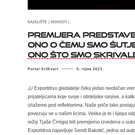
KAZALIŠTE
|
NOVOSTI
|
Premijera predstave
Ono o čemu smo šutje
ono što smo skrival
Portal ArtKvart
5. rujna 2023.
„U Exportdrvu gledatelje čeka jedan neobičan vrem
prijateljicama koje svoje i obiteljske ranjive, a ka
izlažemo pod reflektorima. Naše priče tako postaju 
povezuju se u našim licima. Velika je to i lijepa 
režiji Tjaše Črnigoj biti premijerno izvedena u sub
Exportdrva najavljuje Sendi Bakotić, jedna od auto