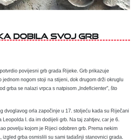
eka dobila svoj grb
potvrdio povijesni grb grada Rijeke. Grb prikazuje
ko jednom nogom stoji na stijeni, dok drugom drži okruglu
pod grba se nalazi vrpca s natpisom „Indeficienter”, što
og dvoglavog orla započinje u 17. stoljeću kada su Riječani
a Leopolda I. da im dodijeli grb. Na taj zahtjev, car je 6.
zdao povelju kojom je Rijeci odobren grb. Prema nekim
 izgled grba osmislili su sami tadašnji stanovnici grada.