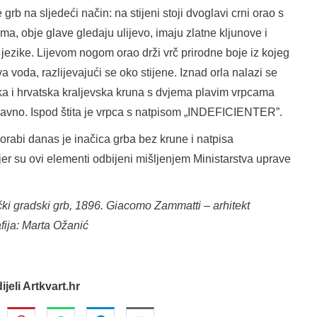
grb na sljedeći način: na stijeni stoji dvoglavi crni orao s
ima, obje glave gledaju ulijevo, imaju zlatne kljunove i
jezike. Lijevom nogom orao drži vrč prirodne boje iz kojeg
va voda, razlijevajući se oko stijene. Iznad orla nalazi se
ska i hrvatska kraljevska kruna s dvjema plavim vrpcama
ravno. Ispod štita je vrpca s natpisom „INDEFICIENTER”.
orabi danas je inačica grba bez krune i natpisa
, jer su ovi elementi odbijeni mišljenjem Ministarstva uprave
ki gradski grb
, 1896. Giacomo Zammatti – arhitekt
fija: Marta Ožanić
dijeli Artkvart.hr