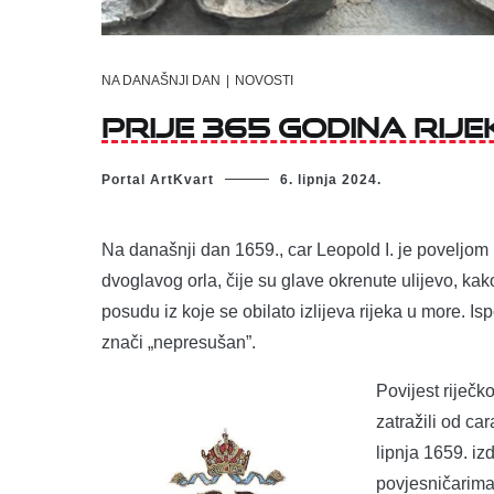
NA DANAŠNJI DAN
|
NOVOSTI
Prije 365 godina Rij
Portal ArtKvart
6. lipnja 2024.
Na današnji dan 1659., car Leopold I. je poveljom 
dvoglavog orla, čije su glave okrenute ulijevo, ka
posudu iz koje se obilato izlijeva rijeka u more. Is
znači „nepresušan”.
Povijest riječk
zatražili od car
lipnja 1659. i
povjesničarima,