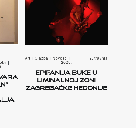
Art
|
Glazba
|
Novosti
|
2. travnja
ekti
|
2025.
6.
Epifanija buke u
tvara
liminalnoj zoni
an”
zagrebačke hedonije
alja