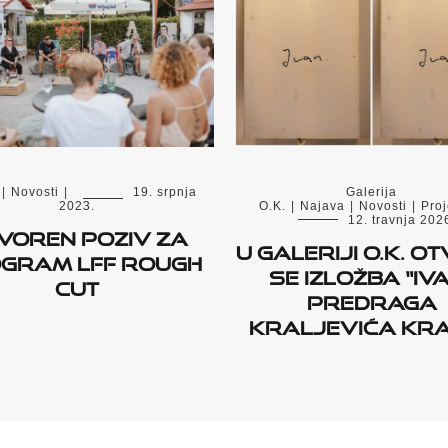
|
Novosti
|
19. srpnja
Galerija
2023.
O.K.
|
Najava
|
Novosti
|
Proj
12. travnja 202
voren poziv za
U Galeriji O.K. o
gram LFF Rough
se izložba “Iv
Cut
Predraga
Kraljevića Kr