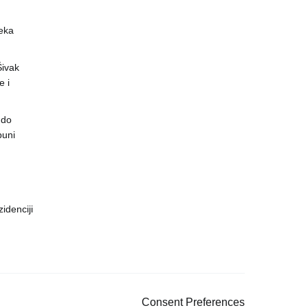
eka
 Šivak
 i
 do
puni
idenciji
Consent Preferences