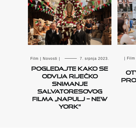
|
Film
Film
|
Novosti
|
7. srpnja 2023.
Pogledajte kako se
Ot
odvija riječko
pro
snimanje
Salvatoresovog
filma „Napulj – New
York”