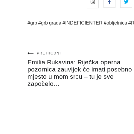
#grb
#grb grada
#INDEFICIENTER
#obljetnica
#R
Navigacija
PRETHODNI
Emilia Rukavina: Riječka operna
objava
pozornica zauvijek će imati posebno
mjesto u mom srcu – tu je sve
započelo…