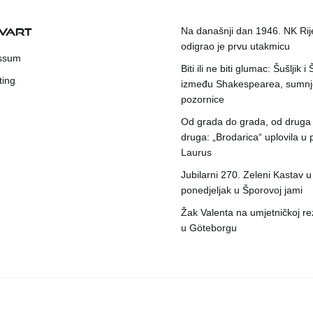
KVART
Na današnji dan 1946. NK Rij
odigrao je prvu utakmicu
ssum
Biti ili ne biti glumac: Šušljik i
ting
između Shakespearea, sumnje
pozornice
Od grada do grada, od druga
druga: „Brodarica“ uplovila u 
Laurus
Jubilarni 270. Zeleni Kastav u
ponedjeljak u Šporovoj jami
Žak Valenta na umjetničkoj rez
u Göteborgu