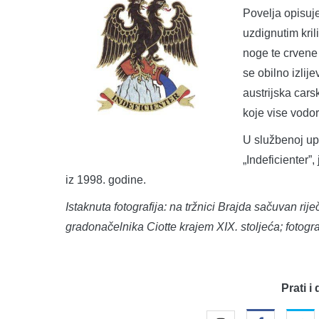
Povelja opisuje 
uzdignutim kril
noge te crvene 
se obilno izlije
austrijska car
koje vise vodo
U službenoj up
„Indeficienter”
iz 1998. godine.
Istaknuta fotografija: na tržnici Brajda
sačuvan riječ
gradonačelnika Ciotte krajem XIX. stoljeća; fotogra
Prati i 