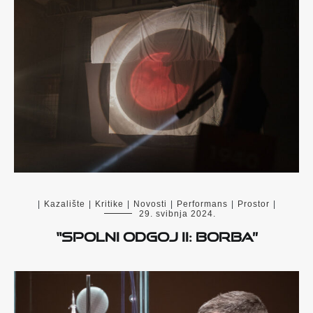
|
Kazalište
|
Kritike
|
Novosti
|
Performans
|
Prostor
|
29. svibnja 2024.
“Spolni odgoj II: Borba”