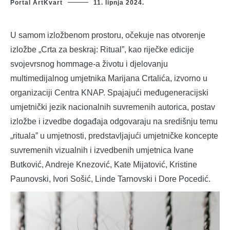
Portal ArtKvart
11. lipnja 2024.
U samom izložbenom prostoru, očekuje nas otvorenje
izložbe „Crta za beskraj: Ritual”, kao riječke edicije
svojevrsnog hommage-a životu i djelovanju
multimedijalnog umjetnika Marijana Crtalića, izvorno u
organizaciji Centra KNAP. Spajajući međugeneracijski
umjetnički jezik nacionalnih suvremenih autorica, postav
izložbe i izvedbe događaja odgovaraju na središnju temu
„rituala” u umjetnosti, predstavljajući umjetničke koncepte
suvremenih vizualnih i izvedbenih umjetnica Ivane
Butković, Andreje Knezović, Kate Mijatović, Kristine
Paunovski, Ivori Sošić, Linde Tarnovski i Dore Pocedić.