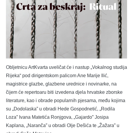
Obljetnicu ArtKvarta uveličat će i nastup „Vokalnog studija
Rijeka“ pod dirigentskom palicom Ane Marije Ilić,
magistrice glazbe, glazbene urednice i novinarke, na
čijem će repertoaru biti izvedena djela hrvatske zborske
literature, kao i obrade popularnih pjesama, među kojima
su „Dodolaska” u obradi Hede Gospodnetić, „Rodila
Loza” Ivana Matetića Ronjgova, „Gajardo” Josipa
Kaplana, „Naranča” u obradi Olje Dešića te „Žažara” u