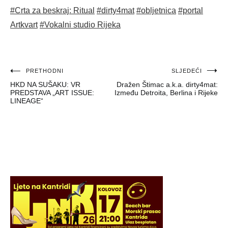
#Crta za beskraj: Ritual
#dirty4mat
#obljetnica
#portal
Artkvart
#Vokalni studio Rijeka
Navigacija
PRETHODNI
SLJEDEĆI
HKD NA SUŠAKU: VR
Dražen Štimac a.k.a. dirty4mat:
objava
PREDSTAVA „ART ISSUE:
Između Detroita, Berlina i Rijeke
LINEAGE“