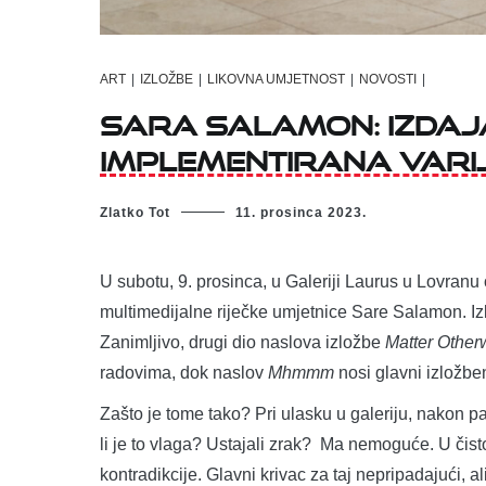
ART
|
IZLOŽBE
|
LIKOVNA UMJETNOST
|
NOVOSTI
|
Sara Salamon: Izdaj
implementirana vari
Zlatko Tot
11. prosinca 2023.
U subotu, 9. prosinca, u Galeriji Laurus u Lovranu
multimedijalne riječke umjetnice Sare Salamon. Iz
Zanimljivo, drugi dio naslova izložbe
Matter Other
radovima, dok naslov
Mhmmm
nosi glavni izložben
Zašto je tome tako? Pri ulasku u galeriju, nakon p
li je to vlaga? Ustajali zrak? Ma nemoguće. U či
kontradikcije. Glavni krivac za taj nepripadajući, al