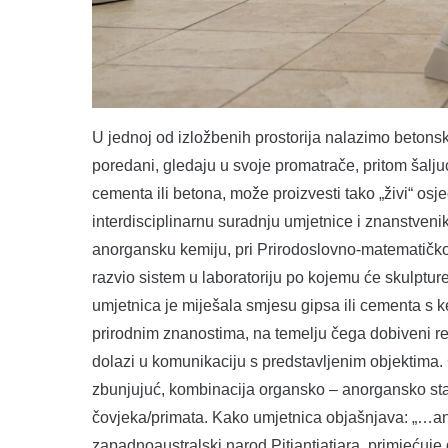
U jednoj od izložbenih prostorija nalazimo betons
poredani, gledaju u svoje promatrače, pritom šalju
cementa ili betona, može proizvesti tako „živi“ osj
interdisciplinarnu suradnju umjetnice i znanstven
anorgansku kemiju, pri Prirodoslovno-matematičko
razvio sistem u laboratoriju po kojemu će skulptur
umjetnica je miješala smjesu gipsa ili cementa s
prirodnim znanostima, na temelju čega dobiveni re
dolazi u komunikaciju s predstavljenim objektima.
zbunjujuć, kombinacija organsko – anorgansko sta
čovjeka/primata. Kako umjetnica objašnjava: „…a
zapadnoaustralski narod Pitjantjatjara, primjećuje