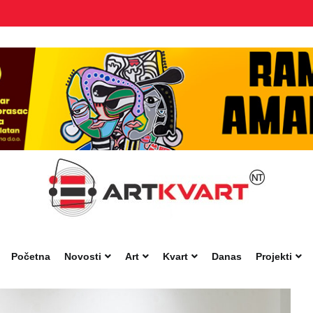
Početna
Novosti
Art
Kvart
Danas
Projekti