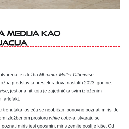
a medija kao
jacija
 otvorena je izložba
Mhmmm: Matter Otherwise
ložba predstavlja presjek radova nastalih 2023. godine.
wise
, jest ona nit koja je zajednička svim izloženim
i artefakt.
ar trenutaka, osjeća se neobičan, ponovno poznati miris. Je
stom izložbenom prostoru
white cube
-a, stvaraju se
i poznati miris jest geosmin, miris zemlje poslije kiše. Od