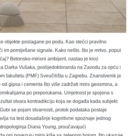
ke objekte poslagane po podu. Kao stećci pravilno
ći im pomiješane signale. Kako nešto, što je mrtvo, poput
ećaj? Betonsko-mirisni ambijent, nastao je kroz
ika Darka Vušaka, poslijedoktoranda na Zavodu za opću i
m fakultetu (PMF) Sveučilišta u Zagrebu. Znanstvenik je
e od gipsa i cementa što više zadržati miris geosmina, a
 kemikalijama po preporukama. Umjetnost je spojena s
zultat stvara kontradikciju koja se događa kada subjekt
 Gubi se pojam stvarnosti, protok podataka postaje
vlja na test dosadašnje kognitivne spoznaje jednog
ntropologinja Diana Young, proučavajući
 da oni povezuju miris kiše sa zelenom bojom, što ukazuje