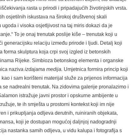
ekivanja rasta u prirodi i pripadajućih životinjskih vrsta.
tih osjetilnih iskustava na širokoj društvenoj skali
ugoda i visoka osjetljivost na taj miris dokazi da je
je.“ To je onaj trenutak poslije kiše – trenutak koji u
generacijsku relaciju između prirode i ljudi. Detalj koji
a forma skulptura koja crpi svoj izgled iz betonskih
šinama Rijeke. Simbioza betonskog elementa i organske
tnica naziva
izdajama medija.
Umjetnica formira princip koji
, kao i sam korišteni materijal služe za prijenos informacija
a se nadrealni trenutak. Na zidovima galerije pronalazimo i
alamon istražuje javni prostor i opskurne ambijente u
ružuje, te ih smješta u prostorni kontekst koji im nije
n i prikupljanja odljeva derutnih, ruiniranih objekata,
mansa, koji je dostupan mogućoj daljnjoj nadogradnji
ja nastanka samih odljeva, u vidu kalupa i fotografija s