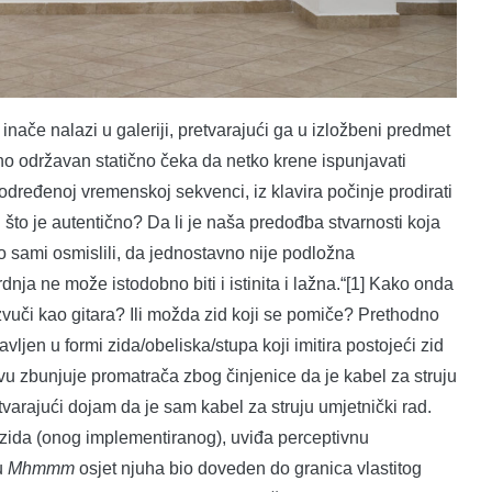
inače nalazi u galeriji, pretvarajući ga u izložbeni predmet
o održavan statično čeka da netko krene ispunjavati
 određenoj vremenskoj sekvenci, iz klavira počinje prodirati
: što je autentično? Da li je naša predođba stvarnosti koja
o sami osmislili, da jednostavno nije podložna
dnja ne može istodobno biti i istinita i lažna.“[1] Kako onda
 zvuči kao gitara? Ili možda zid koji se pomiče? Prethodno
vljen u formi zida/obeliska/stupa koji imitira postojeći zid
prvu zbunjuje promatrača zbog činjenice da je kabel za struju
varajući dojam da je sam kabel za struju umjetnički rad.
j zida (onog implementiranog), uviđa perceptivnu
u
Mhmmm
osjet njuha bio doveden do granica vlastitog