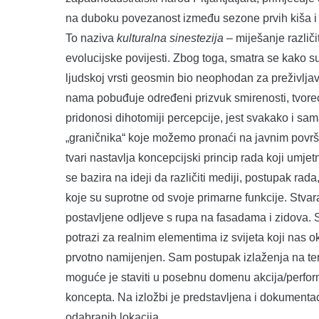
na duboku povezanost između sezone prvih kiša i išč
To naziva
kulturalna sinestezija
– miješanje različi
evolucijske povijesti. Zbog toga, smatra se kako su 
ljudskoj vrsti geosmin bio neophodan za preživljavan
nama pobuđuje određeni prizvuk smirenosti, tvoreći 
pridonosi dihotomiji percepcije, jest svakako i sam
„graničnika“ koje možemo pronaći na javnim povr
tvari nastavlja koncepcijski princip rada koji umje
se bazira na ideji da različiti mediji, postupak rada
koje su suprotne od svoje primarne funkcije. Stvar
postavljene odljeve s rupa na fasadama i zidova. S
potrazi za realnim elementima iz svijeta koji nas ok
prvotno namijenjen. Sam postupak izlaženja na tere
moguće je staviti u posebnu domenu akcija/perfor
koncepta. Na izložbi je predstavljena i dokumentaci
odabranih lokacija.