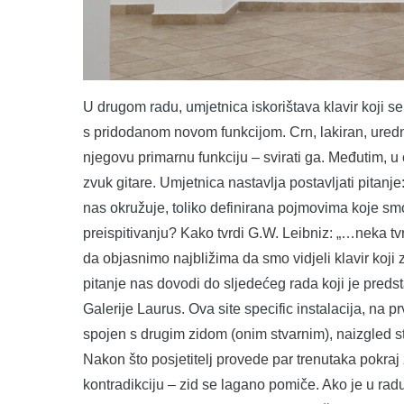
U drugom radu, umjetnica iskorištava klavir koji se 
s pridodanom novom funkcijom. Crn, lakiran, uredn
njegovu primarnu funkciju – svirati ga. Međutim, u
zvuk gitare. Umjetnica nastavlja postavljati pitanje
nas okružuje, toliko definirana pojmovima koje sm
preispitivanju? Kako tvrdi G.W. Leibniz: „…neka tvr
da objasnimo najbližima da smo vidjeli klavir koji
pitanje nas dovodi do sljedećeg rada koji je predsta
Galerije Laurus. Ova site specific instalacija, na 
spojen s drugim zidom (onim stvarnim), naizgled st
Nakon što posjetitelj provede par trenutaka pokra
kontradikciju – zid se lagano pomiče. Ako je u rad