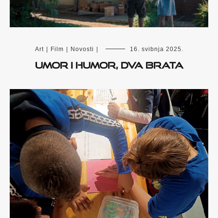
Art
|
Film
|
Novosti
|
16. svibnja 2025.
Umor i humor, dva brata