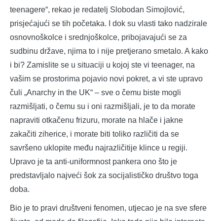
teenagere“, rekao je redatelj Slobodan Simojlović,
prisjećajući se tih početaka. I dok su vlasti tako nadzirale
osnovnoškolce i srednjoškolce, pribojavajući se za
sudbinu države, njima to i nije pretjerano smetalo. A kako
i bi? Zamislite se u situaciji u kojoj ste vi teenager, na
vašim se prostorima pojavio novi pokret, a vi ste upravo
čuli „Anarchy in the UK“ – sve o čemu biste mogli
razmišljati, o čemu su i oni razmišljali, je to da morate
napraviti otkačenu frizuru, morate na hlače i jakne
zakačiti ziherice, i morate biti toliko različiti da se
savršeno uklopite među najrazličitije klince u regiji.
Upravo je ta anti-uniformnost pankera ono što je
predstavljalo najveći šok za socijalističko društvo toga
doba.
Bio je to pravi društveni fenomen, utjecao je na sve sfere