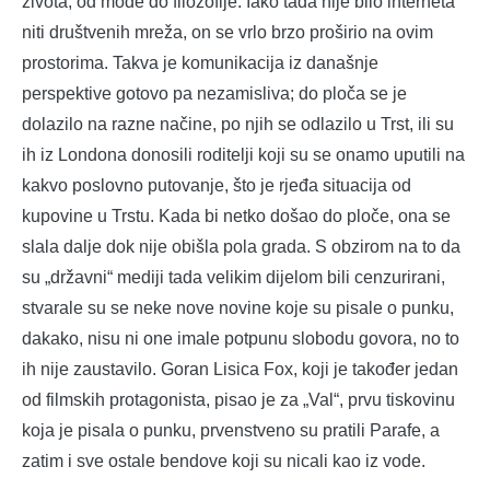
života, od mode do filozofije. Iako tada nije bilo interneta
niti društvenih mreža, on se vrlo brzo proširio na ovim
prostorima. Takva je komunikacija iz današnje
perspektive gotovo pa nezamisliva; do ploča se je
dolazilo na razne načine, po njih se odlazilo u Trst, ili su
ih iz Londona donosili roditelji koji su se onamo uputili na
kakvo poslovno putovanje, što je rjeđa situacija od
kupovine u Trstu. Kada bi netko došao do ploče, ona se
slala dalje dok nije obišla pola grada. S obzirom na to da
su „državni“ mediji tada velikim dijelom bili cenzurirani,
stvarale su se neke nove novine koje su pisale o punku,
dakako, nisu ni one imale potpunu slobodu govora, no to
ih nije zaustavilo. Goran Lisica Fox, koji je također jedan
od filmskih protagonista, pisao je za „Val“, prvu tiskovinu
koja je pisala o punku, prvenstveno su pratili Parafe, a
zatim i sve ostale bendove koji su nicali kao iz vode.