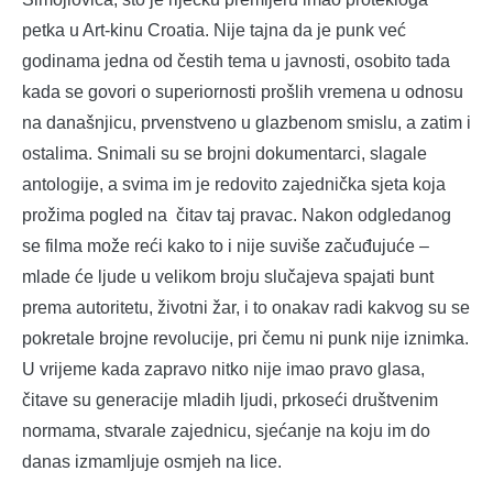
petka u Art-kinu Croatia. Nije tajna da je punk već
godinama jedna od čestih tema u javnosti, osobito tada
kada se govori o superiornosti prošlih vremena u odnosu
na današnjicu, prvenstveno u glazbenom smislu, a zatim i
ostalima. Snimali su se brojni dokumentarci, slagale
antologije, a svima im je redovito zajednička sjeta koja
prožima pogled na čitav taj pravac. Nakon odgledanog
se filma može reći kako to i nije suviše začuđujuće –
mlade će ljude u velikom broju slučajeva spajati bunt
prema autoritetu, životni žar, i to onakav radi kakvog su se
pokretale brojne revolucije, pri čemu ni punk nije iznimka.
U vrijeme kada zapravo nitko nije imao pravo glasa,
čitave su generacije mladih ljudi, prkoseći društvenim
normama, stvarale zajednicu, sjećanje na koju im do
danas izmamljuje osmjeh na lice.