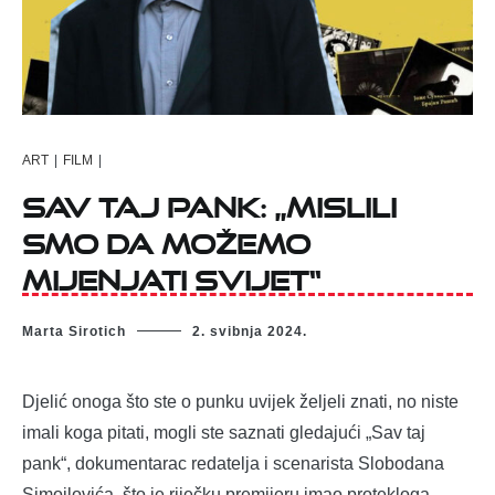
ART
|
FILM
|
SAV TAJ PANK: „mislili
smo da možemo
mijenjati svijet“
Marta Sirotich
2. svibnja 2024.
Djelić onoga što ste o punku uvijek željeli znati, no niste
imali koga pitati, mogli ste saznati gledajući „Sav taj
pank“, dokumentarac redatelja i scenarista Slobodana
Simojlovića, što je riječku premijeru imao protekloga