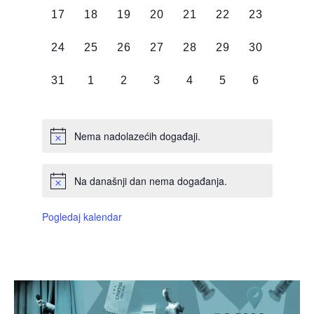
0
0
0
0
0
0
0
17
18
19
20
21
22
23
DOGAĐAJI,
DOGAĐAJI,
DOGAĐAJI,
DOGAĐAJI,
DOGAĐAJI,
DOGAĐAJI,
DOGAĐAJI
0
0
0
0
0
0
0
24
25
26
27
28
29
30
DOGAĐAJI,
DOGAĐAJI,
DOGAĐAJI,
DOGAĐAJI,
DOGAĐAJI,
DOGAĐAJI,
DOGAĐAJI
0
0
0
0
0
0
0
31
1
2
3
4
5
6
DOGAĐAJI,
DOGAĐAJI,
DOGAĐAJI,
DOGAĐAJI,
DOGAĐAJI,
DOGAĐAJI,
DOGAĐAJI
Nema nadolazećih događaji.
Na današnji dan nema događanja.
Pogledaj kalendar