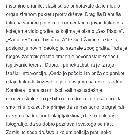
instantno prigrlile, vlasti su se pribojavale da je riječ o
organiziranom pokretu protiv države. Dragiša Blanuša
tako na samom početku dokumentarca govori kako je s
kolegama vidio grafite na kojima je pisalo „Sex Pistols“,
„Ramones“ i anarhističko „A“ te su državne službe, o
postojanju novih ideologija, saznale zbog grafita. Tada je
njegov zadatak postao praćenje novonastale scene i
ispitivanje terena. Dobro, i poneka „batina je iz raja
izašla“ intervencija. „Onda je počela i ta priča da pankeri
crtaju kukaste križeve, to je objavljeno na nekoj sjednici
Komiteta i onda su oni ispitivali nas, tadašnje
osnovnoškolce. To je bilo nama dosta interesantno, da
smo mi u fokusu. Na primjer da su nas tajno fotografirali
dok smo na tim punk okupljalištima, da su imali naše
fotografije, da su dobro poznavali svakoga od nas.
Zamislite sada društvo u kojem policija prati neke