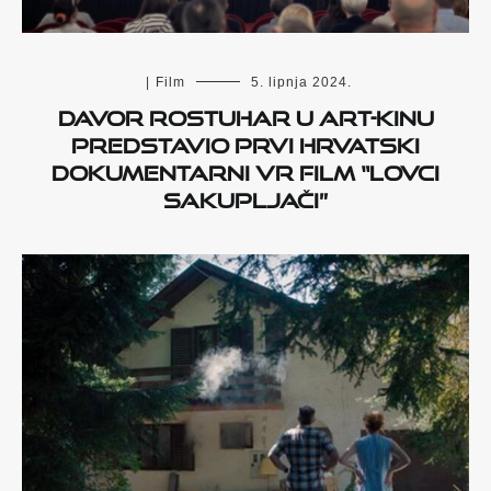
|
Film
5. lipnja 2024.
Davor Rostuhar u Art-kinu
predstavio prvi hrvatski
dokumentarni VR film “Lovci
sakupljači”