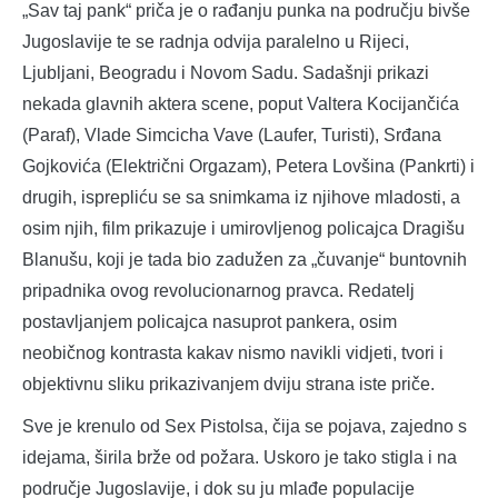
„Sav taj pank“ priča je o rađanju punka na području bivše
Jugoslavije te se radnja odvija paralelno u Rijeci,
Ljubljani, Beogradu i Novom Sadu. Sadašnji prikazi
nekada glavnih aktera scene, poput Valtera Kocijančića
(Paraf), Vlade Simcicha Vave (Laufer, Turisti), Srđana
Gojkovića (Električni Orgazam), Petera Lovšina (Pankrti) i
drugih, isprepliću se sa snimkama iz njihove mladosti, a
osim njih, film prikazuje i umirovljenog policajca Dragišu
Blanušu, koji je tada bio zadužen za „čuvanje“ buntovnih
pripadnika ovog revolucionarnog pravca. Redatelj
postavljanjem policajca nasuprot pankera, osim
neobičnog kontrasta kakav nismo navikli vidjeti, tvori i
objektivnu sliku prikazivanjem dviju strana iste priče.
Sve je krenulo od Sex Pistolsa, čija se pojava, zajedno s
idejama, širila brže od požara. Uskoro je tako stigla i na
područje Jugoslavije, i dok su ju mlađe populacije