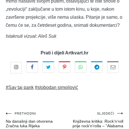
mirno nastaviti svojim putem, ostavljajući te iste snove o
„revoluciji“ zaključane u tom istom kinu, u koje, nakon
završene projekcije, više nema ulaska. Pitanje je samo, o
čemu će se, za četrdeset godina, snimati dokumentarci?
Istaknuti vizual: Aleš Suk
Prati i dijeli Artkvart.hr
#Sav taj pank
#slobodan simojlović
Navigacija
PRETHODNI
SLJEDEĆI
Na današnji dan otvorena
Književna kritika: Rock’n’roll
objava
Zračna luka Rijeka
prije rock’n’rolla – “Alabama