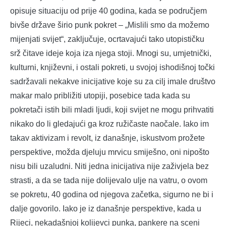
opisuje situaciju od prije 40 godina, kada se područjem
bivše države širio punk pokret – „Mislili smo da možemo
mijenjati svijet“, zaključuje, ocrtavajući tako utopističku
srž čitave ideje koja iza njega stoji. Mnogi su, umjetnički,
kulturni, književni, i ostali pokreti, u svojoj ishodišnoj točki
sadržavali nekakve inicijative koje su za cilj imale društvo
makar malo približiti utopiji, posebice tada kada su
pokretači istih bili mladi ljudi, koji svijet ne mogu prihvatiti
nikako do li gledajući ga kroz ružičaste naočale. Iako im
takav aktivizam i revolt, iz današnje, iskustvom prožete
perspektive, možda djeluju mrvicu smiješno, oni nipošto
nisu bili uzaludni. Niti jedna inicijativa nije zaživjela bez
strasti, a da se tada nije dolijevalo ulje na vatru, o ovom
se pokretu, 40 godina od njegova začetka, sigurno ne bi i
dalje govorilo. Iako je iz današnje perspektive, kada u
Rijeci, nekadašnjoj kolijevci punka, pankere na sceni