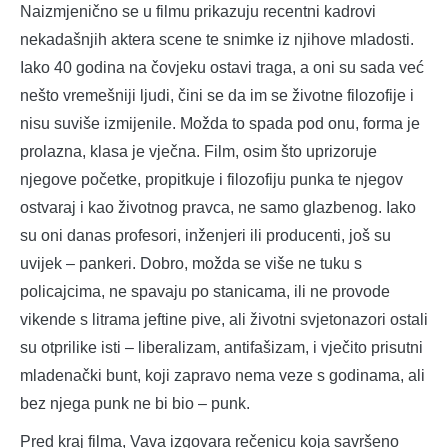
Naizmjenično se u filmu prikazuju recentni kadrovi
nekadašnjih aktera scene te snimke iz njihove mladosti.
Iako 40 godina na čovjeku ostavi traga, a oni su sada već
nešto vremešniji ljudi, čini se da im se životne filozofije i
nisu suviše izmijenile. Možda to spada pod onu, forma je
prolazna, klasa je vječna. Film, osim što uprizoruje
njegove početke, propitkuje i filozofiju punka te njegov
ostvaraj i kao životnog pravca, ne samo glazbenog. Iako
su oni danas profesori, inženjeri ili producenti, još su
uvijek – pankeri. Dobro, možda se više ne tuku s
policajcima, ne spavaju po stanicama, ili ne provode
vikende s litrama jeftine pive, ali životni svjetonazori ostali
su otprilike isti – liberalizam, antifašizam, i vječito prisutni
mladenački bunt, koji zapravo nema veze s godinama, ali
bez njega punk ne bi bio – punk.
Pred kraj filma, Vava izgovara rečenicu koja savršeno