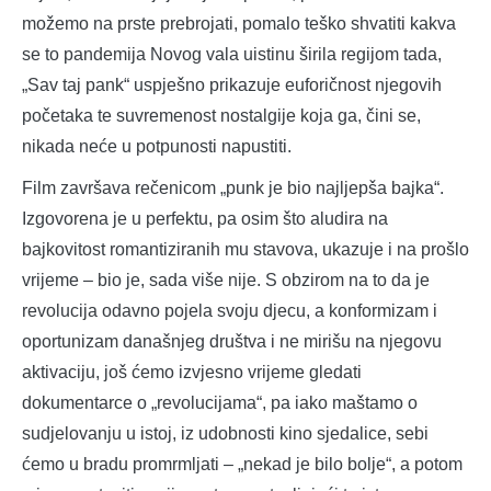
možemo na prste prebrojati, pomalo teško shvatiti kakva
se to pandemija Novog vala uistinu širila regijom tada,
„Sav taj pank“ uspješno prikazuje euforičnost njegovih
početaka te suvremenost nostalgije koja ga, čini se,
nikada neće u potpunosti napustiti.
Film završava rečenicom „punk je bio najljepša bajka“.
Izgovorena je u perfektu, pa osim što aludira na
bajkovitost romantiziranih mu stavova, ukazuje i na prošlo
vrijeme – bio je, sada više nije. S obzirom na to da je
revolucija odavno pojela svoju djecu, a konformizam i
oportunizam današnjeg društva i ne mirišu na njegovu
aktivaciju, još ćemo izvjesno vrijeme gledati
dokumentarce o „revolucijama“, pa iako maštamo o
sudjelovanju u istoj, iz udobnosti kino sjedalice, sebi
ćemo u bradu promrmljati – „nekad je bilo bolje“, a potom