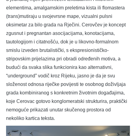
elementima, amalgamskim preletima kista ili flomastera
(trans)mutiraju u svojevrsne mape, vizualni pulsni
oksimetar za bilo grada na Rječini. Cerovčev je koncept
zgusnut i pregnantan asocijacijama, konotacijama,
tautologijom i citatnošću, dok je u likovno-formalnom
smislu izveden brutalistički, s ekspresionističko-
stripovskim prijelazima pri obradi određenih motiva, a
budući da svaka slika funkcionira kao alternativni,
“underground” vodič kroz Rijeku, jasno je da je svu
složenost odnosa riječke povijesti te osobnog doživljaja
grada kombiniranog s konkretnim životnim događajima,
koje Cerovac gotovo konglomeratski strukturira, praktički
nemoguće prikazati unutar skučenog prostora od
nekoliko kartica teksta.