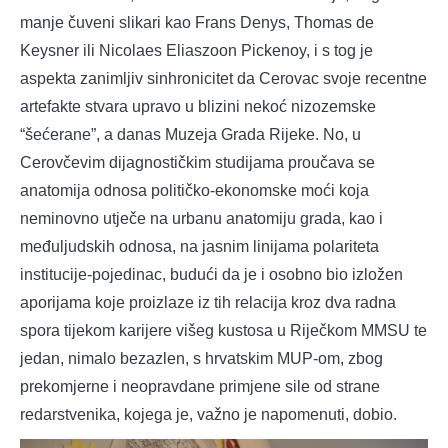
manje čuveni slikari kao Frans Denys, Thomas de
Keysner ili Nicolaes Eliaszoon Pickenoy, i s tog je
aspekta zanimljiv sinhronicitet da Cerovac svoje recentne
artefakte stvara upravo u blizini nekoć nizozemske
“šećerane”, a danas Muzeja Grada Rijeke. No, u
Cerovčevim dijagnostičkim studijama proučava se
anatomija odnosa političko-ekonomske moći koja
neminovno utječe na urbanu anatomiju grada, kao i
međuljudskih odnosa, na jasnim linijama polariteta
institucije-pojedinac, budući da je i osobno bio izložen
aporijama koje proizlaze iz tih relacija kroz dva radna
spora tijekom karijere višeg kustosa u Riječkom MMSU te
jedan, nimalo bezazlen, s hrvatskim MUP-om, zbog
prekomjerne i neopravdane primjene sile od strane
redarstvenika, kojega je, važno je napomenuti, dobio.