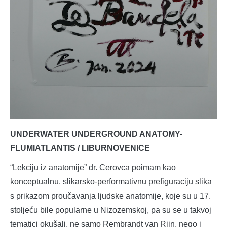
UNDERWATER UNDERGROUND ANATOMY-
FLUMIATLANTIS / LIBURNOVENICE
“Lekciju iz anatomije” dr. Cerovca poimam kao
konceptualnu, slikarsko-performativnu prefiguraciju slika
s prikazom proučavanja ljudske anatomije, koje su u 17.
stoljeću bile popularne u Nizozemskoj, pa su se u takvoj
tematici okušali, ne samo Rembrandt van Rijn, nego i