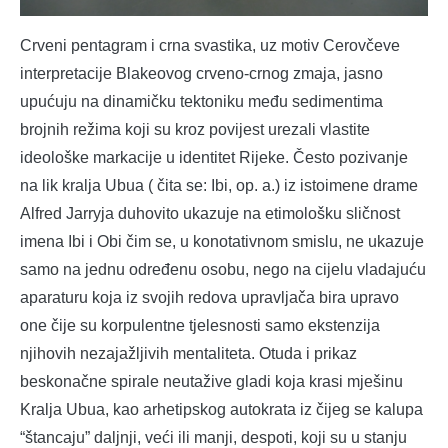
Crveni pentagram i crna svastika, uz motiv Cerovčeve
interpretacije Blakeovog crveno-crnog zmaja, jasno
upućuju na dinamičku tektoniku među sedimentima
brojnih režima koji su kroz povijest urezali vlastite
ideološke markacije u identitet Rijeke. Često pozivanje
na lik kralja Ubua ( čita se: Ibi, op. a.) iz istoimene drame
Alfred Jarryja duhovito ukazuje na etimološku sličnost
imena Ibi i Obi čim se, u konotativnom smislu, ne ukazuje
samo na jednu određenu osobu, nego na cijelu vladajuću
aparaturu koja iz svojih redova upravljača bira upravo
one čije su korpulentne tjelesnosti samo ekstenzija
njihovih nezajažljivih mentaliteta. Otuda i prikaz
beskonačne spirale neutažive gladi koja krasi mješinu
Kralja Ubua, kao arhetipskog autokrata iz čijeg se kalupa
“štancaju” daljnji, veći ili manji, despoti, koji su u stanju