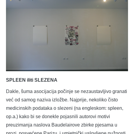
SPLEEN iliti SLEZENA
Dakle, šuma asocijacija počinje se nezaustavljivo granati
već od samog naziva izložbe. Najprije, nekoliko čisto
medicinskih podataka o slezeni (na engleskom: spleen,
op.a.) kako bi se donekle pojasnili autorovi motivi
preuzimanja naslova Baudelairove zbirke pjesama u
prozi, posvećene Parizu, i umjetnički uslovljene nužnosti