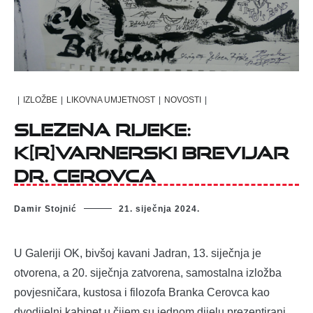
|
IZLOŽBE
|
LIKOVNA UMJETNOST
|
NOVOSTI
|
SLEZENA RIJEKE:
K[R]VARNERSKI BREVIJAR
DR. CEROVCA
Damir Stojnić
21. siječnja 2024.
U Galeriji OK, bivšoj kavani Jadran, 13. siječnja je
otvorena, a 20. siječnja zatvorena, samostalna izložba
povjesničara, kustosa i filozofa Branka Cerovca kao
dvodijelni kabinet u čijem su jednom dijelu prezentirani