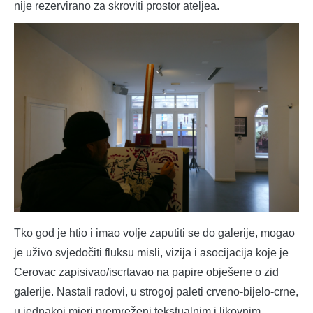
nije rezervirano za skroviti prostor ateljea.
Tko god je htio i imao volje zaputiti se do galerije, mogao
je uživo svjedočiti fluksu misli, vizija i asocijacija koje je
Cerovac zapisivao/iscrtavao na papire obješene o zid
galerije. Nastali radovi, u strogoj paleti crveno-bijelo-crne,
u jednakoj mjeri premreženi tekstualnim i likovnim