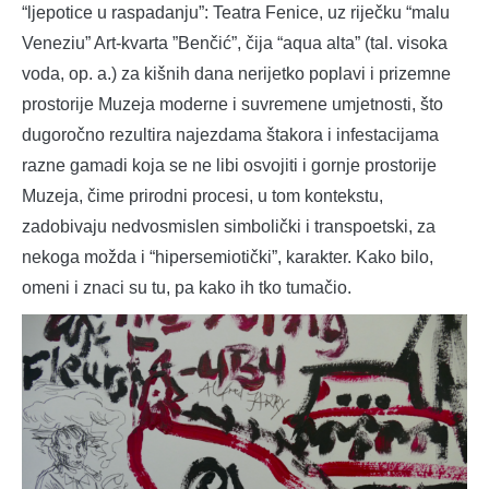
“ljepotice u raspadanju”: Teatra Fenice, uz riječku “malu
Veneziu” Art-kvarta ”Benčić”, čija “aqua alta” (tal. visoka
voda, op. a.) za kišnih dana nerijetko poplavi i prizemne
prostorije Muzeja moderne i suvremene umjetnosti, što
dugoročno rezultira najezdama štakora i infestacijama
razne gamadi koja se ne libi osvojiti i gornje prostorije
Muzeja, čime prirodni procesi, u tom kontekstu,
zadobivaju nedvosmislen simbolički i transpoetski, za
nekoga možda i “hipersemiotički”, karakter. Kako bilo,
omeni i znaci su tu, pa kako ih tko tumačio.