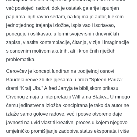
već postojeći radovi, dok je ostatak galerije ispunjen
papirima, njih ravno sedam, na kojima je autor, tijekom
jednotjednog trajanja izložbe, ispisivao i iscrtavao,
ponegdje i oslikavao, u formi svojevrsnih dnevničkih
zapisa, vlastite kontemplacije, čitanja, vizije i imaginacije
s osnovnim motivom akutnih, ali i kroničnih riječkih
problematika.
Cerovčev je koncept fundiran na trodijelnoj osnovi
Baudelaireove zbirke pjesama u prozi “Spleen Pariza”,
drami “Kralj Ubu” Alfred Jarryja te biblijskom prikazu
Crvenog zmaja u interpretaciji Williama Blakea. U mnogo
čemu jedinstvena izložba koncipirana je tako da autor ne
izlaže samo gotove radove, već i posve otvoreno daje
javnosti na uvid vlastiti kreativni proces u kojem njegovo
umjetničko promišljanje zadobiva status eksponata i više