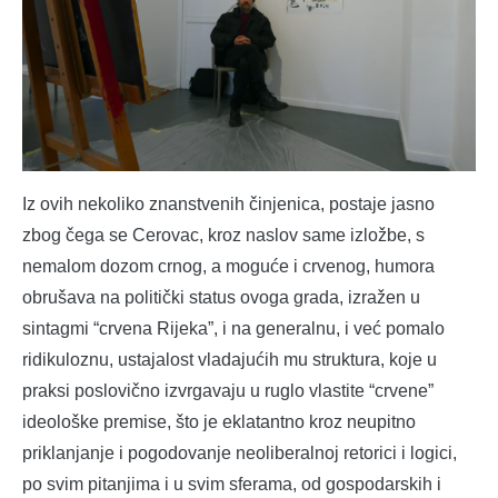
Iz ovih nekoliko znanstvenih činjenica, postaje jasno
zbog čega se Cerovac, kroz naslov same izložbe, s
nemalom dozom crnog, a moguće i crvenog, humora
obrušava na politički status ovoga grada, izražen u
sintagmi “crvena Rijeka”, i na generalnu, i već pomalo
ridikuloznu, ustajalost vladajućih mu struktura, koje u
praksi poslovično izvrgavaju u ruglo vlastite “crvene”
ideološke premise, što je eklatantno kroz neupitno
priklanjanje i pogodovanje neoliberalnoj retorici i logici,
po svim pitanjima i u svim sferama, od gospodarskih i