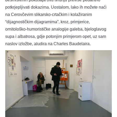
potkrjepljivati dokazima. Uostalom, lako ih možete naći
na Cerovčevim slikarsko-crtačkim i kolažiranim
“dijagnostičkim dijagramima”, kroz, primjerice,
ornitološko-humorističke analogije galeba, bjeloglavog
supa i albatrosa, gdje potonjim primjerom opet, uz sam
naslov izložbe, aludira na Charles Baudelaira.