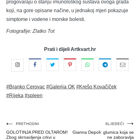
progovaraju o stanju imunološkog sustava ovoga grada
koji, na gore opisane načine, u jednakoj mjeri pokazuje
simptome i vodene i morske bolesti.
Fotografije: Zlatko Tot
Prati i dijeli Artkvart.hr
#Branko Cerovac
#Galerija OK
#Krešo Kovačiček
#Rijeka
#spleen
Navigacija
PRETHODNI
SLJEDEĆI
GOLOTINJA PRED OLTAROM!
Gianna Depoli: glumica koja se
objava
Zbog skrnavljenja crkvi u
ne zaboravlja