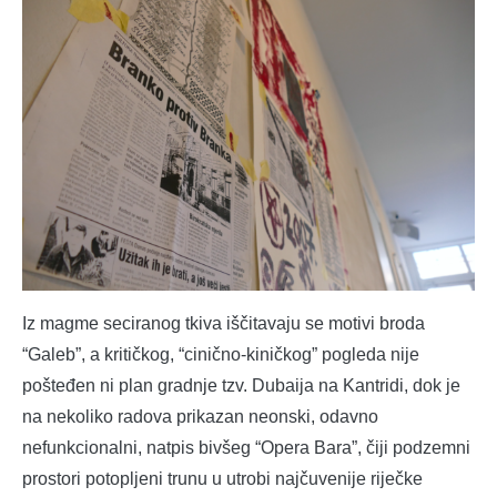
Iz magme seciranog tkiva iščitavaju se motivi broda
“Galeb”, a kritičkog, “cinično-kiničkog” pogleda nije
pošteđen ni plan gradnje tzv. Dubaija na Kantridi, dok je
na nekoliko radova prikazan neonski, odavno
nefunkcionalni, natpis bivšeg “Opera Bara”, čiji podzemni
prostori potopljeni trunu u utrobi najčuvenije riječke