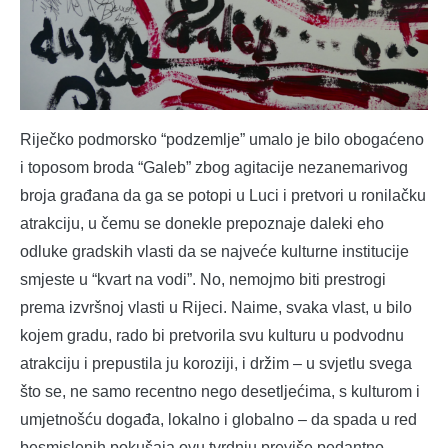
Riječko podmorsko “podzemlje” umalo je bilo obogaćeno
i toposom broda “Galeb” zbog agitacije nezanemarivog
broja građana da ga se potopi u Luci i pretvori u ronilačku
atrakciju, u čemu se donekle prepoznaje daleki eho
odluke gradskih vlasti da se najveće kulturne institucije
smjeste u “kvart na vodi”. No, nemojmo biti prestrogi
prema izvršnoj vlasti u Rijeci. Naime, svaka vlast, u bilo
kojem gradu, rado bi pretvorila svu kulturu u podvodnu
atrakciju i prepustila ju koroziji, i držim – u svjetlu svega
što se, ne samo recentno nego desetljećima, s kulturom i
umjetnošću događa, lokalno i globalno – da spada u red
besmislenih pokušaja ovu tvrdnju previše pedantno