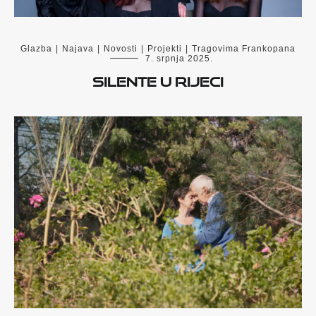
Glazba
|
Najava
|
Novosti
|
Projekti
|
Tragovima Frankopana
7. srpnja 2025.
Silente u Rijeci