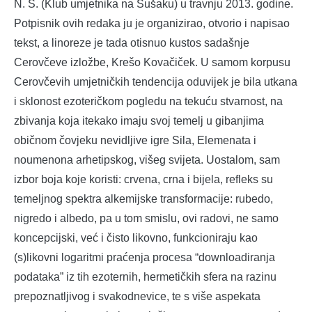
N. S. (Klub umjetnika na Sušaku) u travnju 2013. godine.
Potpisnik ovih redaka ju je organizirao, otvorio i napisao
tekst, a linoreze je tada otisnuo kustos sadašnje
Cerovčeve izložbe, Krešo Kovačiček. U samom korpusu
Cerovčevih umjetničkih tendencija oduvijek je bila utkana
i sklonost ezoteričkom pogledu na tekuću stvarnost, na
zbivanja koja itekako imaju svoj temelj u gibanjima
običnom čovjeku nevidljive igre Sila, Elemenata i
noumenona arhetipskog, višeg svijeta. Uostalom, sam
izbor boja koje koristi: crvena, crna i bijela, refleks su
temeljnog spektra alkemijske transformacije: rubedo,
nigredo i albedo, pa u tom smislu, ovi radovi, ne samo
koncepcijski, već i čisto likovno, funkcioniraju kao
(s)likovni logaritmi praćenja procesa “downloadiranja
podataka” iz tih ezoternih, hermetičkih sfera na razinu
prepoznatljivog i svakodnevice, te s više aspekata