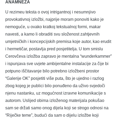
ANAMNEZA
U rezimeu teksta o ovoj intrigantnoj i nesumnjivo
provokativnoj izložbi, najprije moram ponoviti kako je
nemoguće, u ovako kratkoj tekstualnoj formi, makar
navesti, a kamo li obraditi svu složenost zahtjevnih
umjetničkih i koncepcijskih premisa koje autor, kao erudit
i hermetičar, postavlja pred posjetitelja. U tom smislu
Cerovčeva izložba zapravo je mentalna “wunderkammer”
i ispunjava sve uvjete ambijentalne instalacije za čije bi
potpuno iščitavanje bilo potrebno izložbeni prostor
“Galerije OK” posjetiti više puta, što je ujedno i razlog
zbog kojeg je publici bilo ponuđeno da uživo svjedoči
njenu nastanku, uz mogućnost izravne komunikacije s
autorom. Uslijed obima izloženog materijala pokušao
sam se držati samo onog dijela koji se strogo odnosi na
“Riječke teme”, budući da sam o dijelu izložbe koji