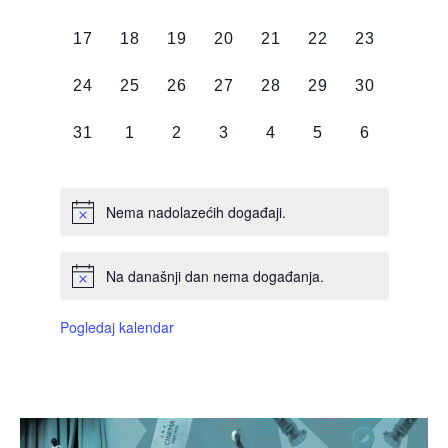
DOGAĐAJI,
DOGAĐAJI,
DOGAĐAJI,
DOGAĐAJI,
DOGAĐAJI,
DOGAĐAJI,
DOGAĐAJI
0
0
0
0
0
0
0
17
18
19
20
21
22
23
DOGAĐAJI,
DOGAĐAJI,
DOGAĐAJI,
DOGAĐAJI,
DOGAĐAJI,
DOGAĐAJI,
DOGAĐAJI
0
0
0
0
0
0
0
24
25
26
27
28
29
30
DOGAĐAJI,
DOGAĐAJI,
DOGAĐAJI,
DOGAĐAJI,
DOGAĐAJI,
DOGAĐAJI,
DOGAĐAJI
0
0
0
0
0
0
0
31
1
2
3
4
5
6
DOGAĐAJI,
DOGAĐAJI,
DOGAĐAJI,
DOGAĐAJI,
DOGAĐAJI,
DOGAĐAJI,
DOGAĐAJI
Nema nadolazećih događaji.
Na današnji dan nema događanja.
Pogledaj kalendar