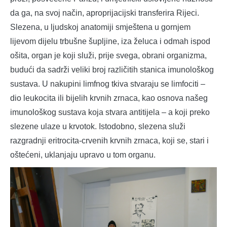
da ga, na svoj način, aproprijacijski transferira Rijeci.
Slezena, u ljudskoj anatomiji smještena u gornjem
lijevom dijelu trbušne šupljine, iza želuca i odmah ispod
ošita, organ je koji služi, prije svega, obrani organizma,
budući da sadrži veliki broj različitih stanica imunološkog
sustava. U nakupini limfnog tkiva stvaraju se limfociti –
dio leukocita ili bijelih krvnih zrnaca, kao osnova našeg
imunološkog sustava koja stvara antitijela – a koji preko
slezene ulaze u krvotok. Istodobno, slezena služi
razgradnji eritrocita-crvenih krvnih zrnaca, koji se, stari i
oštećeni, uklanjaju upravo u tom organu.