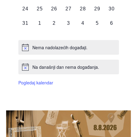
DOGAĐAJI,
DOGAĐAJI,
DOGAĐAJI,
DOGAĐAJI,
DOGAĐAJI,
DOGAĐAJI,
DOGAĐAJI
0
0
0
0
0
0
0
24
25
26
27
28
29
30
DOGAĐAJI,
DOGAĐAJI,
DOGAĐAJI,
DOGAĐAJI,
DOGAĐAJI,
DOGAĐAJI,
DOGAĐAJI
0
0
0
0
0
0
0
31
1
2
3
4
5
6
DOGAĐAJI,
DOGAĐAJI,
DOGAĐAJI,
DOGAĐAJI,
DOGAĐAJI,
DOGAĐAJI,
DOGAĐAJI
Nema nadolazećih događaji.
Na današnji dan nema događanja.
Pogledaj kalendar