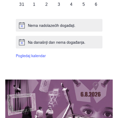
0
0
0
0
0
0
0
31
1
2
3
4
5
6
DOGAĐAJI,
DOGAĐAJI,
DOGAĐAJI,
DOGAĐAJI,
DOGAĐAJI,
DOGAĐAJI,
DOGAĐAJI
Nema nadolazećih događaji.
Na današnji dan nema događanja.
Pogledaj kalendar