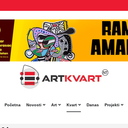
Početna
Novosti
Art
Kvart
Danas
Projekti