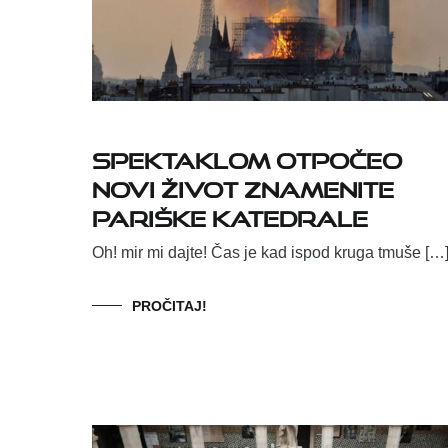
Spektaklom otpočeo
novi život znamenite
pariške katedrale
Oh! mir mi dajte! Čas je kad ispod kruga tmuše […
PROČITAJ!