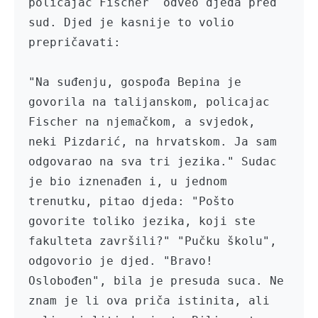
policajac Fischer  odveo djeda pred 
sud. Djed je kasnije to volio 
prepričavati:

"Na suđenju, gospođa Bepina je 
govorila na talijanskom, policajac 
Fischer na njemačkom, a svjedok, 
neki Pizdarić, na hrvatskom. Ja sam 
odgovarao na sva tri jezika." Sudac 
je bio iznenađen i, u jednom 
trenutku, pitao djeda: "Pošto 
govorite toliko jezika, koji ste 
fakulteta završili?" "Pučku školu", 
odgovorio je djed. "Bravo! 
Oslobođen", bila je presuda suca. Ne 
znam je li ova priča istinita, ali 