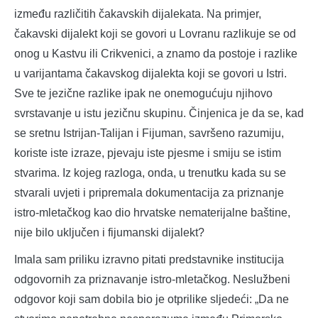
između različitih čakavskih dijalekata. Na primjer,
čakavski dijalekt koji se govori u Lovranu razlikuje se od
onog u Kastvu ili Crikvenici, a znamo da postoje i razlike
u varijantama čakavskog dijalekta koji se govori u Istri.
Sve te jezične razlike ipak ne onemogućuju njihovo
svrstavanje u istu jezičnu skupinu. Činjenica je da se, kad
se sretnu Istrijan-Talijan i Fijuman, savršeno razumiju,
koriste iste izraze, pjevaju iste pjesme i smiju se istim
stvarima. Iz kojeg razloga, onda, u trenutku kada su se
stvarali uvjeti i pripremala dokumentacija za priznanje
istro-mletačkog kao dio hrvatske nematerijalne baštine,
nije bilo uključen i fijumanski dijalekt?
Imala sam priliku izravno pitati predstavnike institucija
odgovornih za priznavanje istro-mletačkog. Neslužbeni
odgovor koji sam dobila bio je otprilike sljedeći: „Da ne