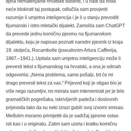
djela nematerijalne hrvatske baštine, i u nadi da ništa
neće blokirati taj postupak, odlučila sam provjeriti
razumije li umjetna inteligencija i je li u stanju prevoditi
fijumanski i istro-mletački dijalekt. Zamolila sam ChatGPT
da prevede jednu komičnu pjesmu na fijumanskom
dijalektu, koju je napisao poznati narodni pjesnik iz kraja
19. stoljeća, Rocambolle (pseudonim Artura Caffierija,
1867.–1941.). Upitala sam umjetnu inteligenciju može li
prevesti tekst s fijumanskog na hrvatski, a ona je odmah
odgovorila: „Nema problema, samo pošalji, bit će mi
drago prevesti tekst za vas.“ Prijevod koji je stigao bio je
više nego razumljiv, no morala sam intervenirati jer je bilo
gramatičkih pogrešaka, iskrivljenih padeža i doslovnih
prijevoda tako da su neki izrazi gubili svoj izvorni smisao.
Međutim moramo primijetiti da je sadržaj pjesme ostao
isti kao i u originalu. Zatim sam uzela i kratku komičnu