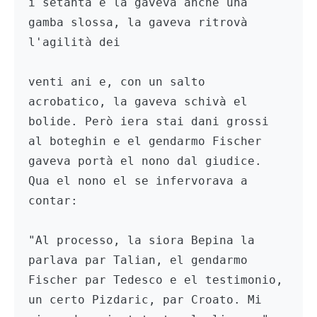
i setanta e la gaveva anche una 
gamba slossa, la gaveva ritrovà 
l'agilità dei

venti ani e, con un salto 
acrobatico, la gaveva schivà el 
bolide. Però iera stai dani grossi  
al boteghin e el gendarmo Fischer 
gaveva portà el nono dal giudice. 
Qua el nono el se infervorava a 
contar:

"Al processo, la siora Bepina la 
parlava par Talian, el gendarmo 
Fischer par Tedesco e el testimonio, 
un certo Pizdaric, par Croato. Mi 