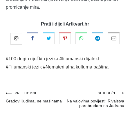
promicanje mira.
Prati i dijeli Artkvart.hr
#100 dugih riječkih jezika
#fijumanski dijalekt
#Fijumanski jezik
#Nematerijalna kulturna baština
Navigacija
PRETHODNI
SLJEDEĆI
Gradovi ljudima, ne mašinama
Na valovima povijesti: Rivalstva
objava
parobrodara na Jadranu