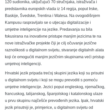
120 sudionika, uključujući 70 stručnjaka, istraživača i
predstavnika europskih vlada iz 14 regija, poput Irske,
Baskije, Švedske, Trentina i Walesa. Na ovogodišnjem
Kampusu raspravljalo se o utjecaju digitalizacije i
umjetne inteligencije na jezike. Predavanja su bila
fokusirana na inovativne pristupe manjim jezicima te na
nove istraživačke projekte čiji je cilj očuvanje jezične
raznolikosti u digitalnom svijetu, stvaranje digitalnih alata
koji će omogućiti manjim jezičnim skupinama veći pristup
umjetnoj inteligenciji.
Hrvatski jezik pripada trećoj skupini jezika koji su prisutni
u digitalnom svijetu i koji se mogu prevoditi s pomoću
umjetne inteligencije. Jezici poput engleskog, njemačkog,
francuskog, talijanskog, španjolskog i katalonskog ulaze
u prvu skupinu najčešće prevođenih jezika. Ipak, hrvatski
jezik prisutniji je, primjerice, u digitalnom svijetu od