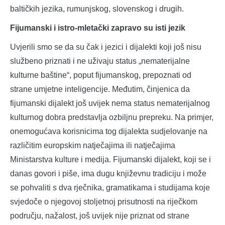
baltičkih jezika, rumunjskog, slovenskog i drugih.
Fijumanski i istro-mletački zapravo su isti jezik
Uvjerili smo se da su čak i jezici i dijalekti koji još nisu
službeno priznati i ne uživaju status „nematerijalne
kulturne baštine“, poput fijumanskog, prepoznati od
strane umjetne inteligencije. Međutim, činjenica da
fijumanski dijalekt još uvijek nema status nematerijalnog
kulturnog dobra predstavlja ozbiljnu prepreku. Na primjer,
onemogućava korisnicima tog dijalekta sudjelovanje na
različitim europskim natječajima ili natječajima
Ministarstva kulture i medija. Fijumanski dijalekt, koji se i
danas govori i piše, ima dugu književnu tradiciju i može
se pohvaliti s dva rječnika, gramatikama i studijama koje
svjedoče o njegovoj stoljetnoj prisutnosti na riječkom
području, nažalost, još uvijek nije priznat od strane