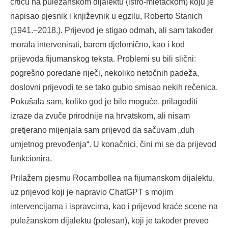
crticu na puležanskom dijalektu (istro-mletačkom) koju je
napisao pjesnik i književnik u egzilu, Roberto Stanich
(1941.–2018.). Prijevod je stigao odmah, ali sam također
morala intervenirati, barem djelomično, kao i kod
prijevoda fijumanskog teksta. Problemi su bili slični:
pogrešno poredane riječi, nekoliko netočnih padeža,
doslovni prijevodi te se tako gubio smisao nekih rečenica.
Pokušala sam, koliko god je bilo moguće, prilagoditi
izraze da zvuče prirodnije na hrvatskom, ali nisam
pretjerano mijenjala sam prijevod da sačuvam „duh
umjetnog prevođenja“. U konačnici, čini mi se da prijevod
funkcionira.
Prilažem pjesmu Rocambollea na fijumanskom dijalektu,
uz prijevod koji je napravio ChatGPT s mojim
intervencijama i ispravcima, kao i prijevod kraće scene na
puležanskom dijalektu (polesan), koji je također preveo