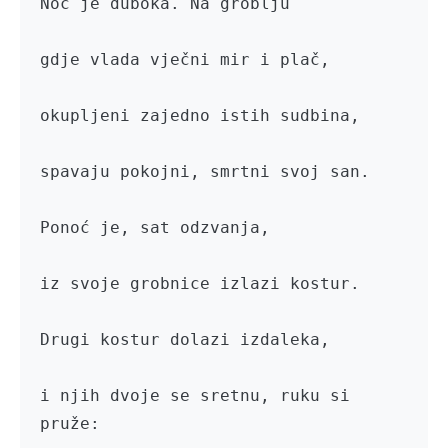
Noć je duboka. Na groblju

gdje vlada vječni mir i plač,

okupljeni zajedno istih sudbina,

spavaju pokojni, smrtni svoj san.

Ponoć je, sat odzvanja,

iz svoje grobnice izlazi kostur.

Drugi kostur dolazi izdaleka,

i njih dvoje se sretnu, ruku si 
pruže:
