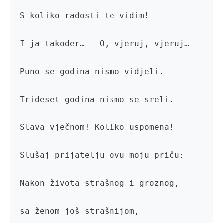
S koliko radosti te vidim!

I ja također… - O, vjeruj, vjeruj…

Puno se godina nismo vidjeli.

Trideset godina nismo se sreli.

Slava vječnom! Koliko uspomena!

Slušaj prijatelju ovu moju priču:

Nakon života strašnog i groznog,

sa ženom još strašnijom,
