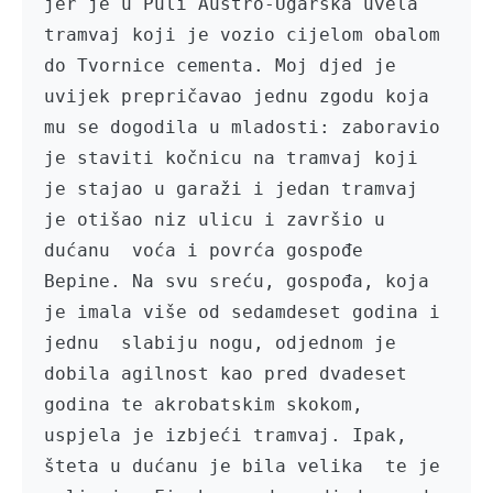
jer je u Puli Austro-Ugarska uvela 
tramvaj koji je vozio cijelom obalom 
do Tvornice cementa. Moj djed je 
uvijek prepričavao jednu zgodu koja 
mu se dogodila u mladosti: zaboravio 
je staviti kočnicu na tramvaj koji 
je stajao u garaži i jedan tramvaj 
je otišao niz ulicu i završio u 
dućanu  voća i povrća gospođe 
Bepine. Na svu sreću, gospođa, koja 
je imala više od sedamdeset godina i 
jednu  slabiju nogu, odjednom je 
dobila agilnost kao pred dvadeset 
godina te akrobatskim skokom, 
uspjela je izbjeći tramvaj. Ipak, 
šteta u dućanu je bila velika  te je 