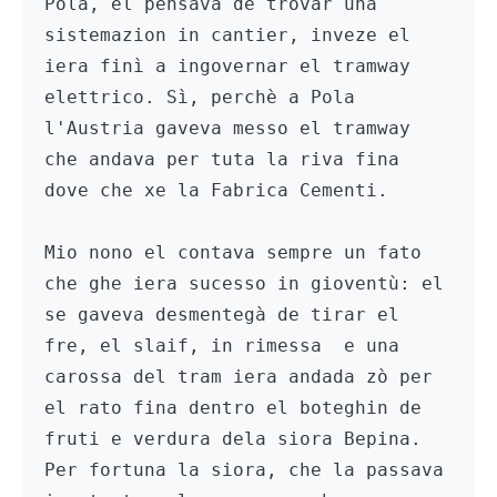
Pola, el pensava de trovar una 
sistemazion in cantier, inveze el 
iera finì a ingovernar el tramway 
elettrico. Sì, perchè a Pola 
l'Austria gaveva messo el tramway 
che andava per tuta la riva fina 
dove che xe la Fabrica Cementi.

Mio nono el contava sempre un fato 
che ghe iera sucesso in gioventù: el 
se gaveva desmentegà de tirar el 
fre, el slaif, in rimessa  e una 
carossa del tram iera andada zò per 
el rato fina dentro el boteghin de 
fruti e verdura dela siora Bepina. 
Per fortuna la siora, che la passava 