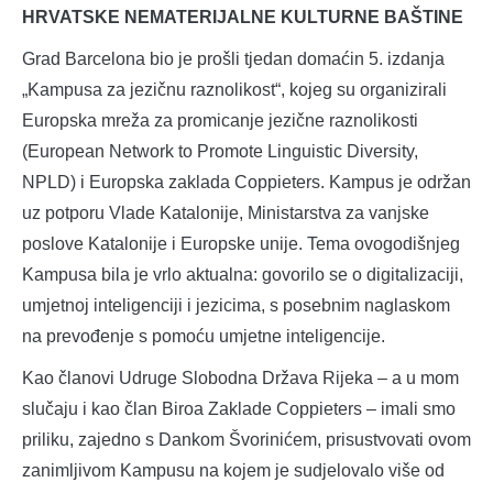
HRVATSKE NEMATERIJALNE KULTURNE BAŠTINE
Grad Barcelona bio je prošli tjedan domaćin 5. izdanja
„Kampusa za jezičnu raznolikost“, kojeg su organizirali
Europska mreža za promicanje jezične raznolikosti
(European Network to Promote Linguistic Diversity,
NPLD) i Europska zaklada Coppieters. Kampus je održan
uz potporu Vlade Katalonije, Ministarstva za vanjske
poslove Katalonije i Europske unije. Tema ovogodišnjeg
Kampusa bila je vrlo aktualna: govorilo se o digitalizaciji,
umjetnoj inteligenciji i jezicima, s posebnim naglaskom
na prevođenje s pomoću umjetne inteligencije.
Kao članovi Udruge Slobodna Država Rijeka – a u mom
slučaju i kao član Biroa Zaklade Coppieters – imali smo
priliku, zajedno s Dankom Švorinićem, prisustvovati ovom
zanimljivom Kampusu na kojem je sudjelovalo više od