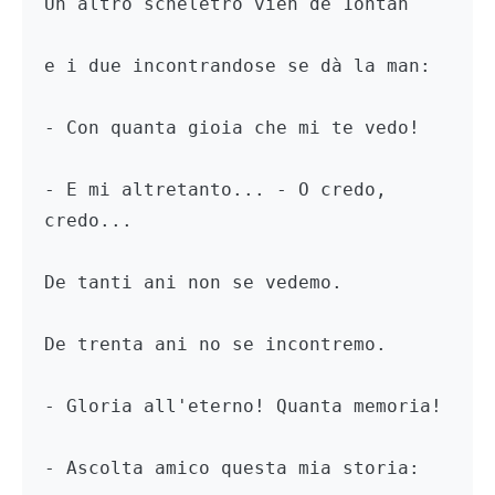
Un altro scheletro vien de 1ontan

e i due incontrandose se dà la man:

- Con quanta gioia che mi te vedo!

- E mi altretanto... - O credo, 
credo...

De tanti ani non se vedemo.

De trenta ani no se incontremo.

- Gloria all'eterno! Quanta memoria!

- Ascolta amico questa mia storia:
