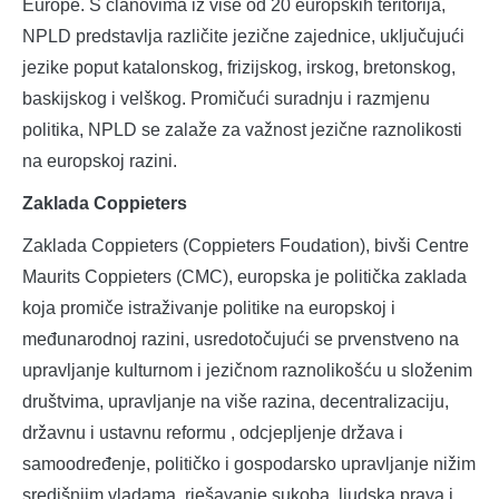
Europe. S članovima iz više od 20 europskih teritorija,
NPLD predstavlja različite jezične zajednice, uključujući
jezike poput katalonskog, frizijskog, irskog, bretonskog,
baskijskog i velškog. Promičući suradnju i razmjenu
politika, NPLD se zalaže za važnost jezične raznolikosti
na europskoj razini.
Zaklada Coppieters
Zaklada Coppieters (Coppieters Foudation), bivši Centre
Maurits Coppieters (CMC), europska je politička zaklada
koja promiče istraživanje politike na europskoj i
međunarodnoj razini, usredotočujući se prvenstveno na
upravljanje kulturnom i jezičnom raznolikošću u složenim
društvima, upravljanje na više razina, decentralizaciju,
državnu i ustavnu reformu , odcjepljenje država i
samoodređenje, političko i gospodarsko upravljanje nižim
središnjim vladama, rješavanje sukoba, ljudska prava i