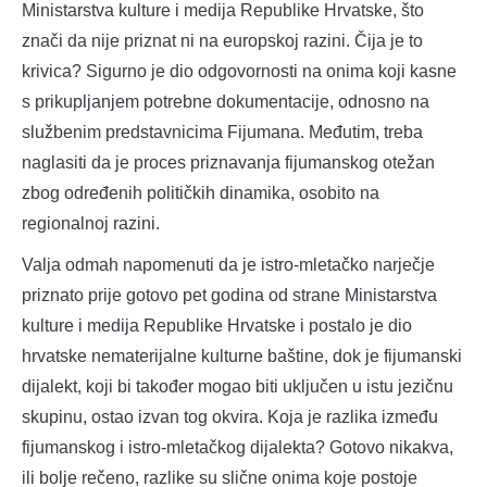
Ministarstva kulture i medija Republike Hrvatske, što
znači da nije priznat ni na europskoj razini. Čija je to
krivica? Sigurno je dio odgovornosti na onima koji kasne
s prikupljanjem potrebne dokumentacije, odnosno na
službenim predstavnicima Fijumana. Međutim, treba
naglasiti da je proces priznavanja fijumanskog otežan
zbog određenih političkih dinamika, osobito na
regionalnoj razini.
Valja odmah napomenuti da je istro-mletačko narječje
priznato prije gotovo pet godina od strane Ministarstva
kulture i medija Republike Hrvatske i postalo je dio
hrvatske nematerijalne kulturne baštine, dok je fijumanski
dijalekt, koji bi također mogao biti uključen u istu jezičnu
skupinu, ostao izvan tog okvira. Koja je razlika između
fijumanskog i istro-mletačkog dijalekta? Gotovo nikakva,
ili bolje rečeno, razlike su slične onima koje postoje