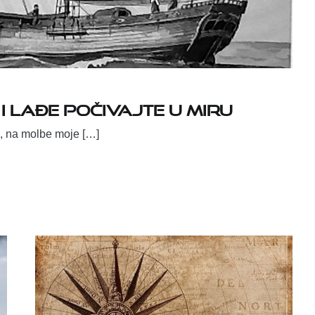
i lađe počivajte u miru
e, na molbe moje […]