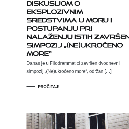
Diskusijom o
eksplozivnim
sredstvima u moru i
postupanju pri
nalaženju istih završe
simpozij „(Ne)ukroćeno
more“
Danas je u Filodrammatici završen dvodnevni
simpozij „(Ne)ukroćeno more“, održan […]
PROČITAJ!