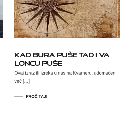
Kad bura puše tad i va
loncu puše
Ovaj izraz ili izreka u nas na Kvarneru, udomaćen
već […]
PROČITAJ!