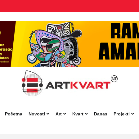
Početna
Novosti
Art
Kvart
Danas
Projekti