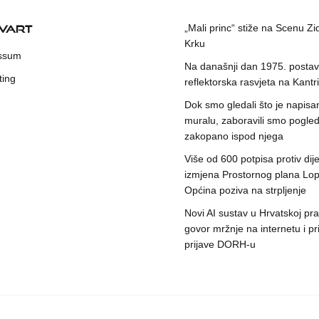
KVART
„Mali princ“ stiže na Scenu Zi
Krku
ssum
Na današnji dan 1975. postavl
ting
reflektorska rasvjeta na Kantri
Dok smo gledali što je napisa
muralu, zaboravili smo pogleda
zakopano ispod njega
Više od 600 potpisa protiv dije
izmjena Prostornog plana Lop
Općina poziva na strpljenje
Novi AI sustav u Hrvatskoj prat
govor mržnje na internetu i pr
prijave DORH-u