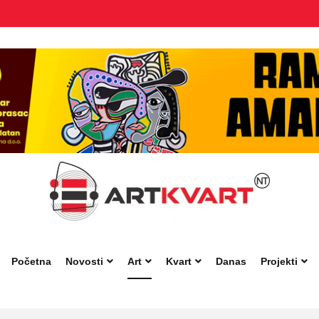
Početna
Novosti
Art
Kvart
Danas
Projekti