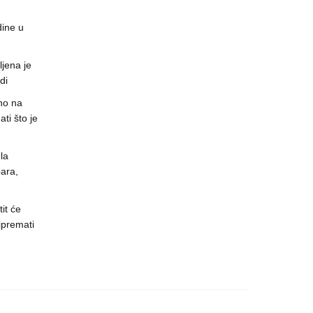
dine u
jena je
di
no na
ti što je
la
ara,
it će
ipremati