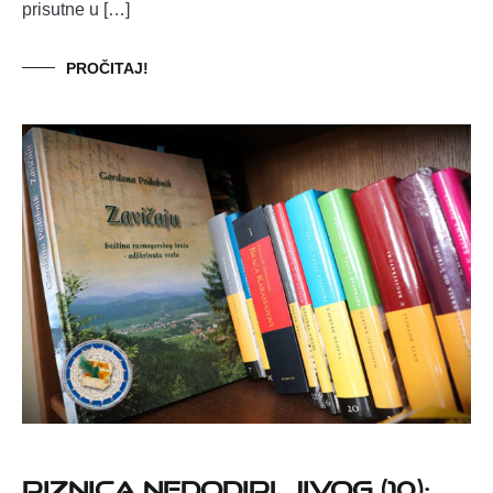
prisutne u […]
PROČITAJ!
Riznica nedodirljivog (10):