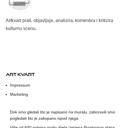
Artkvart prati, objavljuje, analizira, komentira i kritizira
kulturnu scenu.
ART KVART
Impressum
Marketing
Dok smo gledali što je napisano na muralu, zaboravili smo
pogledati što je zakopano ispod njega
Više od 600 potpisa protiv dijela izmjena Prostornog plana