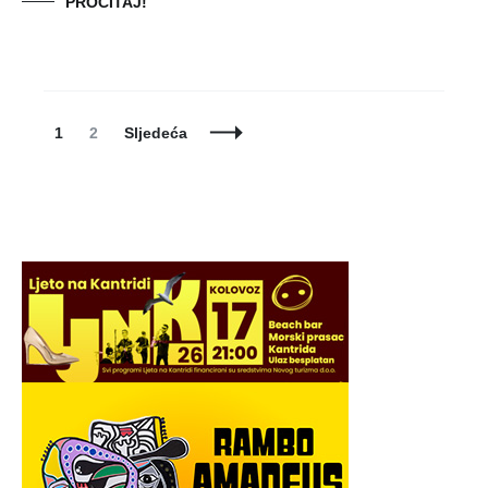
PROČITAJ!
Posts
Page
Page
1
2
Sljedeća
Navigation