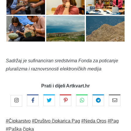
Sadržaj je sufinanciran sredstvima Fonda za poticanje
pluralizma i raznovrsnosti elektroničkih medija
Prati i dijeli Artkvart.hr
#Čipkarstvo
#Društvo čipkarica Pag
#Neda Oros
#Pag
#Paška čipka