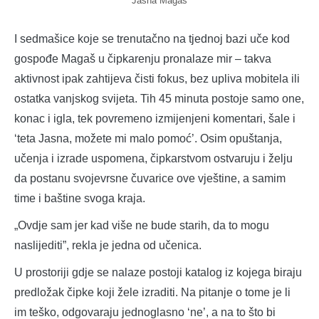
Jasna Magaš
I sedmašice koje se trenutačno na tjednoj bazi uče kod
gospođe Magaš u čipkarenju pronalaze mir – takva
aktivnost ipak zahtijeva čisti fokus, bez upliva mobitela ili
ostatka vanjskog svijeta. Tih 45 minuta postoje samo one,
konac i igla, tek povremeno izmijenjeni komentari, šale i
‘teta Jasna, možete mi malo pomoć’. Osim opuštanja,
učenja i izrade uspomena, čipkarstvom ostvaruju i želju
da postanu svojevrsne čuvarice ove vještine, a samim
time i baštine svoga kraja.
„Ovdje sam jer kad više ne bude starih, da to mogu
naslijediti”, rekla je jedna od učenica.
U prostoriji gdje se nalaze postoji katalog iz kojega biraju
predložak čipke koji žele izraditi. Na pitanje o tome je li
im teško, odgovaraju jednoglasno ‘ne’, a na to što bi