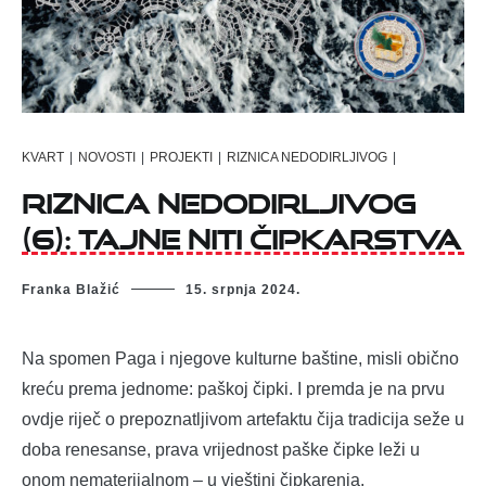
KVART
|
NOVOSTI
|
PROJEKTI
|
RIZNICA NEDODIRLJIVOG
|
Riznica nedodirljivog
(6): Tajne niti čipkarstva
Franka Blažić
15. srpnja 2024.
Na spomen Paga i njegove kulturne baštine, misli obično
kreću prema jednome: paškoj čipki. I premda je na prvu
ovdje riječ o prepoznatljivom artefaktu čija tradicija seže u
doba renesanse, prava vrijednost paške čipke leži u
onom nematerijalnom – u vještini čipkarenja.