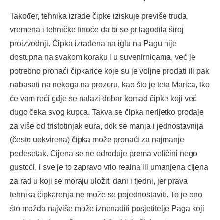
Također, tehnika izrade čipke iziskuje previše truda,
vremena i tehničke finoće da bi se prilagodila široj
proizvodnji. Čipka izrađena na iglu na Pagu nije
dostupna na svakom koraku i u suvenirnicama, već je
potrebno pronaći čipkarice koje su je voljne prodati ili pak
nabasati na nekoga na prozoru, kao što je teta Marica, tko
će vam reći gdje se nalazi dobar komad čipke koji već
dugo čeka svog kupca. Takva se čipka nerijetko prodaje
za više od tristotinjak eura, dok se manja i jednostavnija
(često uokvirena) čipka može pronaći za najmanje
pedesetak. Cijena se ne određuje prema veličini nego
gustoći, i sve je to zapravo vrlo realna ili umanjena cijena
za rad u koji se moraju uložiti dani i tjedni, jer prava
tehnika čipkarenja ne može se pojednostaviti. To je ono
što možda najviše može iznenaditi posjetitelje Paga koji