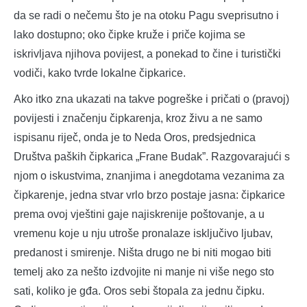
da se radi o nečemu što je na otoku Pagu sveprisutno i
lako dostupno; oko čipke kruže i priče kojima se
iskrivljava njihova povijest, a ponekad to čine i turistički
vodiči, kako tvrde lokalne čipkarice.
Ako itko zna ukazati na takve pogreške i pričati o (pravoj)
povijesti i značenju čipkarenja, kroz živu a ne samo
ispisanu riječ, onda je to Neda Oros, predsjednica
Društva paških čipkarica „Frane Budak”. Razgovarajući s
njom o iskustvima, znanjima i anegdotama vezanima za
čipkarenje, jedna stvar vrlo brzo postaje jasna: čipkarice
prema ovoj vještini gaje najiskrenije poštovanje, a u
vremenu koje u nju utroše pronalaze isključivo ljubav,
predanost i smirenje. Ništa drugo ne bi niti mogao biti
temelj ako za nešto izdvojite ni manje ni više nego sto
sati, koliko je gđa. Oros sebi štopala za jednu čipku.