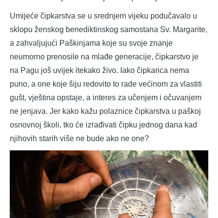
Umijeće čipkarstva se u srednjem vijeku podučavalo u
sklopu ženskog benediktinskog samostana Sv. Margarite,
a zahvaljujući Paškinjama koje su svoje znanje
neumorno prenosile na mlađe generacije, čipkarstvo je
na Pagu još uvijek itekako živo. Iako čipkarica nema
puno, a one koje šiju redovito to rade većinom za vlastiti
gušt, vještina opstaje, a interes za učenjem i očuvanjem
ne jenjava. Jer kako kažu polaznice čipkarstva u paškoj
osnovnoj školi, tko će izrađivati čipku jednog dana kad
njihovih starih više ne bude ako ne one?