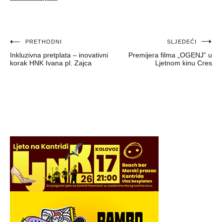
Navigacija
PRETHODNI
SLJEDEĆI
Inkluzivna pretplata – inovativni
Premijera filma „OGENJ” u
objava
korak HNK Ivana pl. Zajca
Ljetnom kinu Cres