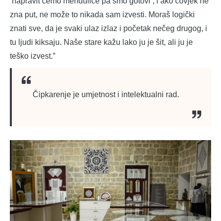
‘napravit ćemo mendulice pa smo gotovi’, i ako čovjek ne
zna put, ne može to nikada sam izvesti. Moraš logički
znati sve, da je svaki ulaz izlaz i početak nečeg drugog, i
tu ljudi kiksaju. Naše stare kažu lako ju je šit, ali ju je
teško izvest.”
Čipkarenje je umjetnost i intelektualni rad.