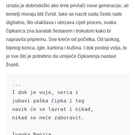
izrada je dobrodošlo ako time privlači nove generacije, ali
temelji moraju biti čvrsti. Iako se nacrti sada često rade
digitalno, što olakšava i ubrzava cijeli proces, svaka
čipkarica zna baratati šestarom i trokutom kako bi
napravila pripremu. Sve kreće od početka. Od tankog,
bijelog konca, igle, kartona i kušina. I dok postoji volja, to
je sve što je potrebno da umijeće čipkarenja nastavi
živjeti.
...

I dok je voje, serca i 

jubavi paška čipka i teg

vavik će se lavrat i nikad,

nikad se neće zaboravit.

Ivanka Benzia
