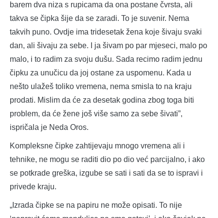
barem dva niza s rupicama da ona postane čvrsta, ali
takva se čipka šije da se zaradi. To je suvenir. Nema
takvih puno. Ovdje ima tridesetak žena koje šivaju svaki
dan, ali šivaju za sebe. I ja šivam po par mjeseci, malo po
malo, i to radim za svoju dušu. Sada recimo radim jednu
čipku za unučicu da joj ostane za uspomenu. Kada u
nešto ulažeš toliko vremena, nema smisla to na kraju
prodati. Mislim da će za desetak godina zbog toga biti
problem, da će žene još više samo za sebe šivati”,
ispričala je Neda Oros.
Kompleksne čipke zahtijevaju mnogo vremena ali i
tehnike, ne mogu se raditi dio po dio već parcijalno, i ako
se potkrade greška, izgube se sati i sati da se to ispravi i
privede kraju.
„Izrada čipke se na papiru ne može opisati. To nije