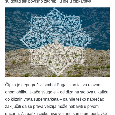
su dotad tek površno zagrebli u ideju čipkarstva.
Čipka je nepogrešivi simbol Paga i kao takva u ovom ili
onom obliku iskače svugdje – od dizajna stolova u kafiću
do kliznih vrata supermarketa – pa nije teško naprečac
zaključiti da se prava verzija može nabaviti u prvom
dućanu. Za pašku čipku nisu vezane samo pretpostavke