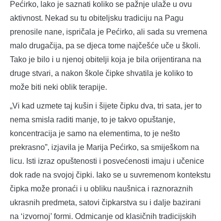
Pećirko, lako je saznati koliko se pažnje ulaže u ovu
aktivnost. Nekad su tu obiteljsku tradiciju na Pagu
prenosile nane, ispričala je Pećirko, ali sada su vremena
malo drugačija, pa se djeca tome najčešće uče u školi.
Tako je bilo i u njenoj obitelji koja je bila orijentirana na
druge stvari, a nakon škole čipke shvatila je koliko to
može biti neki oblik terapije.
„Vi kad uzmete taj kušin i šijete čipku dva, tri sata, jer to
nema smisla raditi manje, to je takvo opuštanje,
koncentracija je samo na elementima, to je nešto
prekrasno”, izjavila je Marija Pećirko, sa smiješkom na
licu. Isti izraz opuštenosti i posvećenosti imaju i učenice
dok rade na svojoj čipki. Iako se u suvremenom kontekstu
čipka može pronaći i u obliku naušnica i raznoraznih
ukrasnih predmeta, satovi čipkarstva su i dalje bazirani
na ‘izvornoj’ formi. Odmicanje od klasičnih tradicijskih