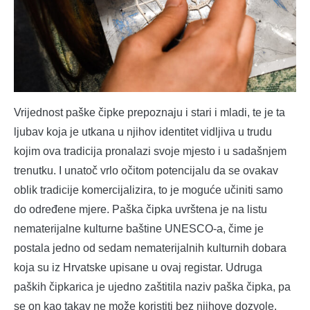
Vrijednost paške čipke prepoznaju i stari i mladi, te je ta
ljubav koja je utkana u njihov identitet vidljiva u trudu
kojim ova tradicija pronalazi svoje mjesto i u sadašnjem
trenutku. I unatoč vrlo očitom potencijalu da se ovakav
oblik tradicije komercijalizira, to je moguće učiniti samo
do određene mjere. Paška čipka uvrštena je na listu
nematerijalne kulturne baštine UNESCO-a, čime je
postala jedno od sedam nematerijalnih kulturnih dobara
koja su iz Hrvatske upisane u ovaj registar. Udruga
paških čipkarica je ujedno zaštitila naziv paška čipka, pa
se on kao takav ne može koristiti bez njihove dozvole.