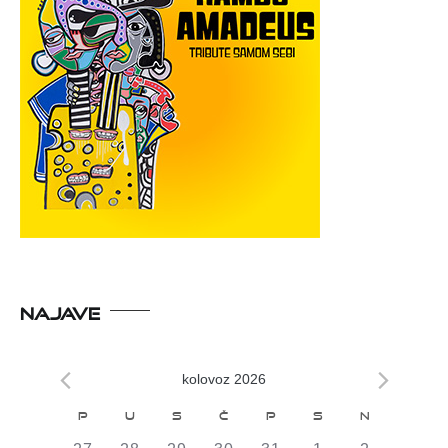
NAJAVE
kolovoz 2026
Kalendar
P
U
S
Č
P
S
N