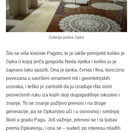
Galerija paške čipke
Što se više krećete Pagom, to je lakše primijetiti koliko je
čipka o kojoj priča gospođa Neda rijetka i koliko ju je
zapravo lako spaziti. Ona je tanka, čvrsta i fina, koncizno
povezana u savršeni ornament niti i geometrijskih
uzoraka, i teško je zamisliti da ju izrađuje išta osim
posvećenih ruku iza kojih stoji dugogodišnje iskustvo i
znanje. To se znanje pažljivo prenosi i na druge
generacije, pa se čipkarstvo uči i u osnovnoj i srednjoj
školi u gradu Pagu. Još važnije, prenosi se i ta ljubav
prema čipkarenju, i ona se – sudeći po interesu mlađih