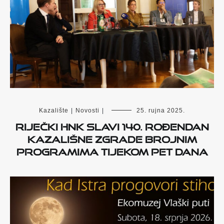
Kazalište
|
Novosti
|
25. rujna 2025.
Riječki HNK slavi 140. rođendan
kazališne zgrade brojnim
programima tijekom pet dana