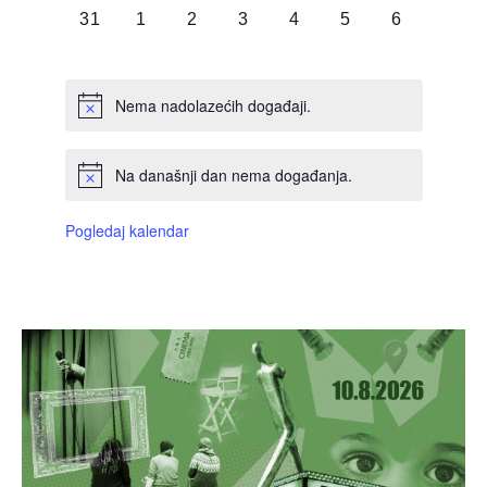
0
0
0
0
0
0
0
31
1
2
3
4
5
6
DOGAĐAJI,
DOGAĐAJI,
DOGAĐAJI,
DOGAĐAJI,
DOGAĐAJI,
DOGAĐAJI,
DOGAĐAJI
Nema nadolazećih događaji.
Na današnji dan nema događanja.
Pogledaj kalendar