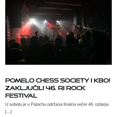
Pomelo Chess Society i KBO!
zaključili 46. Ri Rock
Festival
U subotu je u Palachu održana finalna večer 46. izdanja
[…]