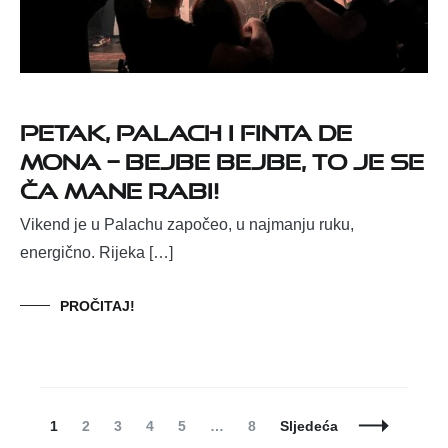
Petak, Palach i Finta de
Mona – bejbe bejbe, to je se
ča mane rabi!
Vikend je u Palachu započeo, u najmanju ruku,
energično. Rijeka […]
PROČITAJ!
Posts
Page
Page
Page
Page
Page
Page
1
2
3
4
5
…
8
Sljedeća
Navigation