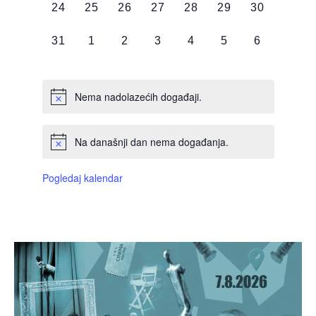
0
0
0
0
0
0
0
24
25
26
27
28
29
30
DOGAĐAJI,
DOGAĐAJI,
DOGAĐAJI,
DOGAĐAJI,
DOGAĐAJI,
DOGAĐAJI,
DOGAĐAJI
0
0
0
0
0
0
0
31
1
2
3
4
5
6
DOGAĐAJI,
DOGAĐAJI,
DOGAĐAJI,
DOGAĐAJI,
DOGAĐAJI,
DOGAĐAJI,
DOGAĐAJI
Nema nadolazećih događaji.
Na današnji dan nema događanja.
Pogledaj kalendar