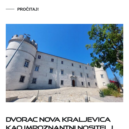
PROČITAJ!
Dvorac Nova Kraljevica
kao impoznantni nositelj