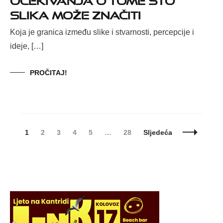
slika može značiti
Koja je granica između slike i stvarnosti, percepcije i
ideje, […]
PROČITAJ!
Posts
Page
Page
Page
Page
Page
Page
1
2
3
4
5
…
28
Sljedeća
Navigation