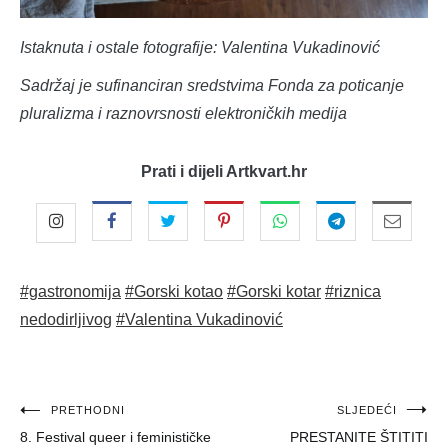
Istaknuta i ostale fotografije: Valentina Vukadinović
Sadržaj je sufinanciran sredstvima Fonda za poticanje
pluralizma i raznovrsnosti elektroničkih medija
Prati i dijeli Artkvart.hr
#gastronomija
#Gorski kotao
#Gorski kotar
#riznica
nedodirljivog
#Valentina Vukadinović
Navigacija
PRETHODNI
SLJEDEĆI
8. Festival queer i feminističke
PRESTANITE ŠTITITI