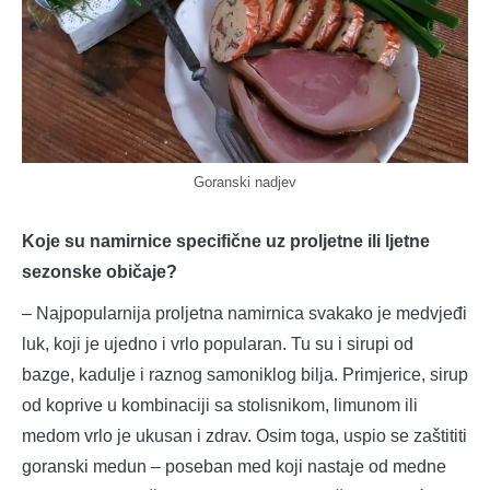
Goranski nadjev
Koje su namirnice specifične uz proljetne ili ljetne
sezonske običaje?
– Najpopularnija proljetna namirnica svakako je medvjeđi
luk, koji je ujedno i vrlo popularan. Tu su i sirupi od
bazge, kadulje i raznog samoniklog bilja. Primjerice, sirup
od koprive u kombinaciji sa stolisnikom, limunom ili
medom vrlo je ukusan i zdrav. Osim toga, uspio se zaštititi
goranski medun – poseban med koji nastaje od medne