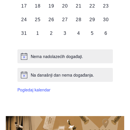
0
0
0
0
0
0
0
17
18
19
20
21
22
23
DOGAĐAJI,
DOGAĐAJI,
DOGAĐAJI,
DOGAĐAJI,
DOGAĐAJI,
DOGAĐAJI,
DOGAĐAJI
0
0
0
0
0
0
0
24
25
26
27
28
29
30
DOGAĐAJI,
DOGAĐAJI,
DOGAĐAJI,
DOGAĐAJI,
DOGAĐAJI,
DOGAĐAJI,
DOGAĐAJI
0
0
0
0
0
0
0
31
1
2
3
4
5
6
DOGAĐAJI,
DOGAĐAJI,
DOGAĐAJI,
DOGAĐAJI,
DOGAĐAJI,
DOGAĐAJI,
DOGAĐAJI
Nema nadolazećih događaji.
Na današnji dan nema događanja.
Pogledaj kalendar