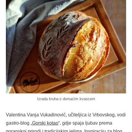
Izrada kruha s domaćim kvascem
Valentina Vanja Vukadinović, učiteljica iz Vrbovskog, vodi
gastro-blog „
Gorski kotao
“, gdje spaja ljubav prema
goranskoj prirodi i tradicijskim jelima. Inspiraciju za blog