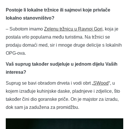
Postoje li lokalne tržnice ili sajmovi koje privlače
lokalno stanovništvo?
– Subotom imamo
Zelenu tržnicu u Ravnoj Gori
, koja je
postala vrlo popularna među turistima. Na tržnici se
prodaju domaći med, sir i mnoge druge delicije s lokalnih
OPG-ova.
Vaš suprug također sudjeluje u jednom dijelu Vaših
interesa?
Suprug se bavi obradom drveta i vodi obrt „
SWood
“, u
kojem izrađuje kuhinjske daske, pladnjeve i zdjelice, što
također čini dio goranske priče. On je majstor za izradu,
dok sam ja zadužena za promidžbu.