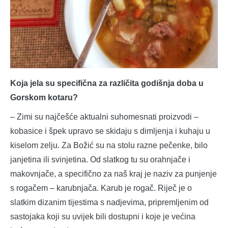
Koja jela su specifična za različita godišnja doba u
Gorskom kotaru?
– Zimi su najčešće aktualni suhomesnati proizvodi –
kobasice i špek upravo se skidaju s dimljenja i kuhaju u
kiselom zelju. Za Božić su na stolu razne pečenke, bilo
janjetina ili svinjetina. Od slatkog tu su orahnjače i
makovnjače, a specifično za naš kraj je naziv za punjenje
s rogačem – karubnjača. Karub je rogač. Riječ je o
slatkim dizanim tijestima s nadjevima, pripremljenim od
sastojaka koji su uvijek bili dostupni i koje je većina