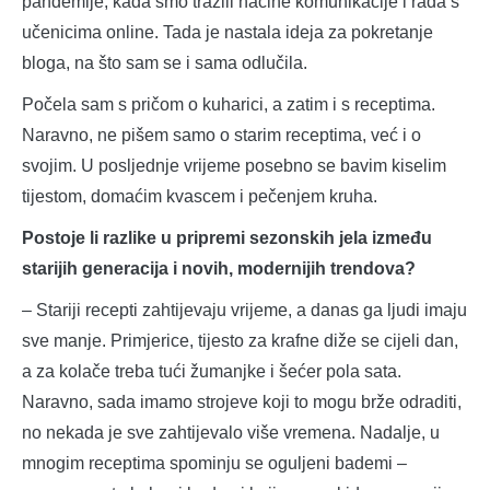
pandemije, kada smo tražili načine komunikacije i rada s
učenicima online. Tada je nastala ideja za pokretanje
bloga, na što sam se i sama odlučila.
Počela sam s pričom o kuharici, a zatim i s receptima.
Naravno, ne pišem samo o starim receptima, već i o
svojim. U posljednje vrijeme posebno se bavim kiselim
tijestom, domaćim kvascem i pečenjem kruha.
Postoje li razlike u pripremi sezonskih jela između
starijih generacija i novih, modernijih trendova?
– Stariji recepti zahtijevaju vrijeme, a danas ga ljudi imaju
sve manje. Primjerice, tijesto za krafne diže se cijeli dan,
a za kolače treba tući žumanjke i šećer pola sata.
Naravno, sada imamo strojeve koji to mogu brže odraditi,
no nekada je sve zahtijevalo više vremena. Nadalje, u
mnogim receptima spominju se oguljeni bademi –