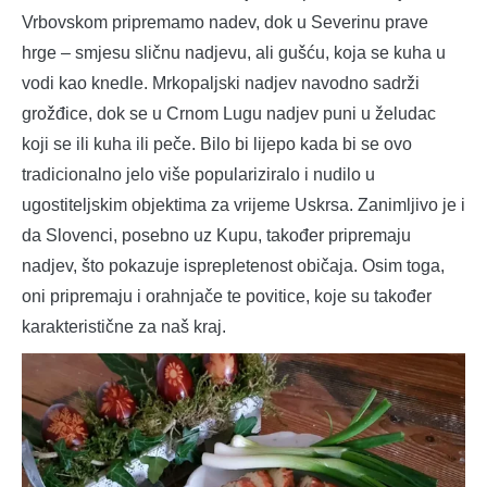
Vrbovskom pripremamo nadev, dok u Severinu prave
hrge – smjesu sličnu nadjevu, ali gušću, koja se kuha u
vodi kao knedle. Mrkopaljski nadjev navodno sadrži
grožđice, dok se u Crnom Lugu nadjev puni u želudac
koji se ili kuha ili peče. Bilo bi lijepo kada bi se ovo
tradicionalno jelo više populariziralo i nudilo u
ugostiteljskim objektima za vrijeme Uskrsa. Zanimljivo je i
da Slovenci, posebno uz Kupu, također pripremaju
nadjev, što pokazuje isprepletenost običaja. Osim toga,
oni pripremaju i orahnjače te povitice, koje su također
karakteristične za naš kraj.