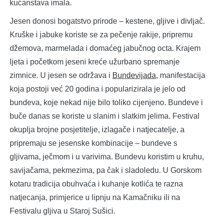
kućanstava imala.
Jesen donosi bogatstvo prirode – kestene, gljive i divljač.
Kruške i jabuke koriste se za pečenje rakije, pripremu
džemova, marmelada i domaćeg jabučnog octa. Krajem
ljeta i početkom jeseni kreće užurbano spremanje
zimnice. U jesen se održava i
Bundevijada
, manifestacija
koja postoji već 20 godina i popularizirala je jelo od
bundeva, koje nekad nije bilo toliko cijenjeno. Bundeve i
buče danas se koriste u slanim i slatkim jelima. Festival
okuplja brojne posjetitelje, izlagače i natjecatelje, a
pripremaju se jesenske kombinacije – bundeve s
gljivama, ječmom i u varivima. Bundevu koristim u kruhu,
savijačama, pekmezima, pa čak i sladoledu. U Gorskom
kotaru tradicija obuhvaća i kuhanje kotlića te razna
natjecanja, primjerice u lipnju na Kamačniku ili na
Festivalu gljiva u Staroj Sušici.