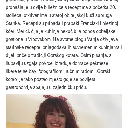
pronašla je u dvije bilježnice s receptima s početka 20.
stoljeća, otkrivenima u staroj obiteljskoj kući supruga
Stanka. Recepti su pripadali prabaki Franciski i njezinoj
kćeri Merici, čija je kuhinja nekoć bila ponos obiteljske
gostione u Vrbovskom. Na svome blogu Vanja oživljava
starinske recepte, prilagođava ih suvremenim kuhinjama i
dijeli priče o tradiciji Gorskog kotara. Osim pisanja, s
ljubavlju uzgaja povrće, izrađuje domaće pekmeze i
likere te se bavi fotografijom i ručnim radom. „Gorski
kotao“ je tako postao mjesto gdje se povijest i
gastronomija spajaju u zajedničku priču.