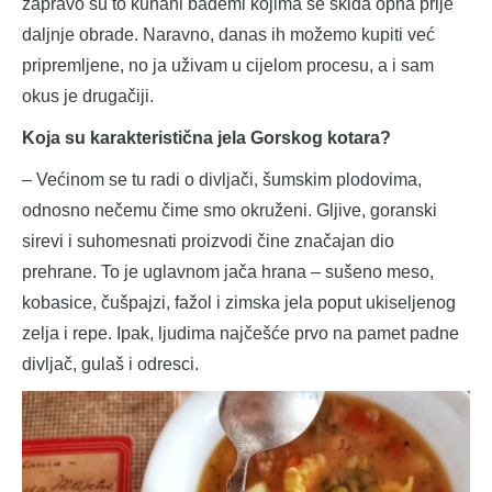
zapravo su to kuhani bademi kojima se skida opna prije
daljnje obrade. Naravno, danas ih možemo kupiti već
pripremljene, no ja uživam u cijelom procesu, a i sam
okus je drugačiji.
Koja su karakteristična jela Gorskog kotara?
– Većinom se tu radi o divljači, šumskim plodovima,
odnosno nečemu čime smo okruženi. Gljive, goranski
sirevi i suhomesnati proizvodi čine značajan dio
prehrane. To je uglavnom jača hrana – sušeno meso,
kobasice, čušpajzi, fažol i zimska jela poput ukiseljenog
zelja i repe. Ipak, ljudima najčešće prvo na pamet padne
divljač, gulaš i odresci.