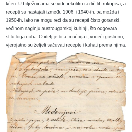
kćeri. U bilježnicama se vidi nekoliko različitih rukopisa, a
recepti su nastajali između 1906. i 1940-ih, pa možda i
1950-ih. Iako ne mogu reći da su recepti čisto goranski,
većinom naginju austrougarskoj kuhinji, što odgovara
stilu toga doba. Obitelj je bila imućnija i, vodeći gostionu,
vjerojatno su željeli sačuvati recepte i kuhati prema njima.