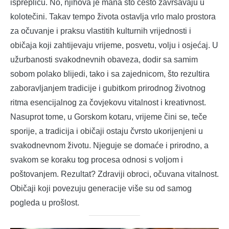
isprepliću. No, njihova je mana što često završavaju u
kolotečini. Takav tempo života ostavlja vrlo malo prostora
za očuvanje i praksu vlastitih kulturnih vrijednosti i
običaja koji zahtijevaju vrijeme, posvetu, volju i osjećaj. U
užurbanosti svakodnevnih obaveza, dodir sa samim
sobom polako blijedi, tako i sa zajednicom, što rezultira
zaboravljanjem tradicije i gubitkom prirodnog životnog
ritma esencijalnog za čovjekovu vitalnost i kreativnost.
Nasuprot tome, u Gorskom kotaru, vrijeme čini se, teče
sporije, a tradicija i običaji ostaju čvrsto ukorijenjeni u
svakodnevnom životu. Njeguje se domaće i prirodno, a
svakom se koraku tog procesa odnosi s voljom i
poštovanjem. Rezultat? Zdraviji obroci, očuvana vitalnost.
Običaji koji povezuju generacije više su od samog
pogleda u prošlost.