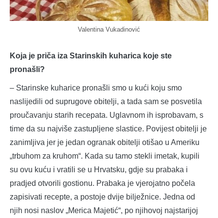
Valentina Vukadinović
Koja je priča iza Starinskih kuharica koje ste
pronašli?
– Starinske kuharice pronašli smo u kući koju smo
naslijedili od suprugove obitelji, a tada sam se posvetila
proučavanju starih recepata. Uglavnom ih isprobavam, s
time da su najviše zastupljene slastice. Povijest obitelji je
zanimljiva jer je jedan ogranak obitelji otišao u Ameriku
„trbuhom za kruhom“. Kada su tamo stekli imetak, kupili
su ovu kuću i vratili se u Hrvatsku, gdje su prabaka i
pradjed otvorili gostionu. Prabaka je vjerojatno počela
zapisivati recepte, a postoje dvije bilježnice. Jedna od
njih nosi naslov „Merica Majetić“, po njihovoj najstarijoj