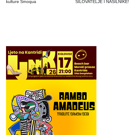
objava
kulture Smoqua
SILOVATELJE I NASILNIKE!