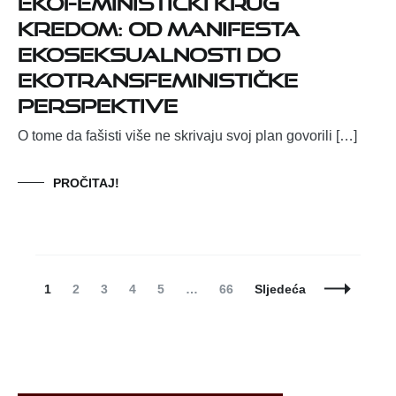
kredom: Od Manifesta
ekoseksualnosti do
ekotransfeminističke
perspektive
O tome da fašisti više ne skrivaju svoj plan govorili […]
PROČITAJ!
Posts
Page
Page
Page
Page
Page
Page
1
2
3
4
5
…
66
Sljedeća
Navigation