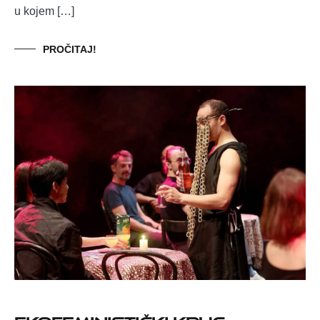
u kojem […]
PROČITAJ!
Ekofeministički krug