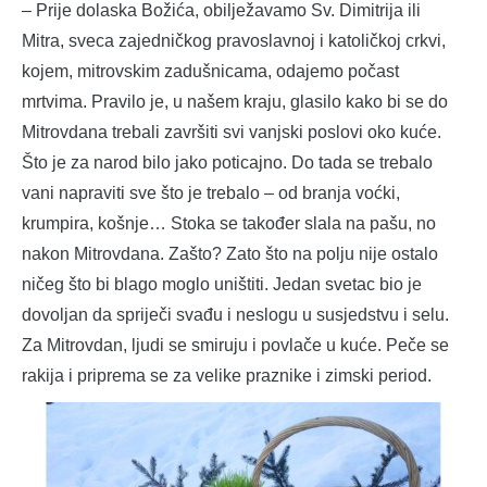
– Prije dolaska Božića, obilježavamo Sv. Dimitrija ili
Mitra, sveca zajedničkog pravoslavnoj i katoličkoj crkvi,
kojem, mitrovskim zadušnicama, odajemo počast
mrtvima. Pravilo je, u našem kraju, glasilo kako bi se do
Mitrovdana trebali završiti svi vanjski poslovi oko kuće.
Što je za narod bilo jako poticajno. Do tada se trebalo
vani napraviti sve što je trebalo – od branja voćki,
krumpira, košnje… Stoka se također slala na pašu, no
nakon Mitrovdana. Zašto? Zato što na polju nije ostalo
ničeg što bi blago moglo uništiti. Jedan svetac bio je
dovoljan da spriječi svađu i neslogu u susjedstvu i selu.
Za Mitrovdan, ljudi se smiruju i povlače u kuće. Peče se
rakija i priprema se za velike praznike i zimski period.