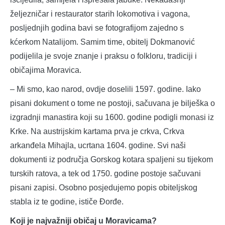
željezničar i restaurator starih lokomotiva i vagona,
posljednjih godina bavi se fotografijom zajedno s
kćerkom Natalijom. Samim time, obitelj Dokmanović
podijelila je svoje znanje i praksu o folkloru, tradiciji i
običajima Moravica.
– Mi smo, kao narod, ovdje doselili 1597. godine. Iako
pisani dokument o tome ne postoji, sačuvana je bilješka o
izgradnji manastira koji su 1600. godine podigli monasi iz
Krke. Na austrijskim kartama prva je crkva, Crkva
arkanđela Mihajla, ucrtana 1604. godine. Svi naši
dokumenti iz područja Gorskog kotara spaljeni su tijekom
turskih ratova, a tek od 1750. godine postoje sačuvani
pisani zapisi. Osobno posjedujemo popis obiteljskog
stabla iz te godine, ističe Đorđe.
Koji je najvažniji običaj u Moravicama?