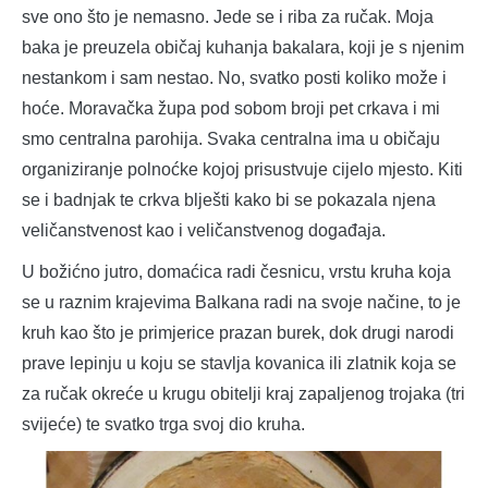
sve ono što je nemasno. Jede se i riba za ručak. Moja
baka je preuzela običaj kuhanja bakalara, koji je s njenim
nestankom i sam nestao. No, svatko posti koliko može i
hoće. Moravačka župa pod sobom broji pet crkava i mi
smo centralna parohija. Svaka centralna ima u običaju
organiziranje polnoćke kojoj prisustvuje cijelo mjesto. Kiti
se i badnjak te crkva blješti kako bi se pokazala njena
veličanstvenost kao i veličanstvenog događaja.
U božićno jutro, domaćica radi česnicu, vrstu kruha koja
se u raznim krajevima Balkana radi na svoje načine, to je
kruh kao što je primjerice prazan burek, dok drugi narodi
prave lepinju u koju se stavlja kovanica ili zlatnik koja se
za ručak okreće u krugu obitelji kraj zapaljenog trojaka (tri
svijeće) te svatko trga svoj dio kruha.