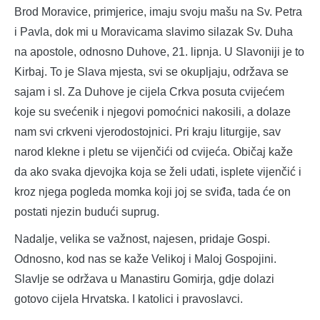
Brod Moravice, primjerice, imaju svoju mašu na Sv. Petra
i Pavla, dok mi u Moravicama slavimo silazak Sv. Duha
na apostole, odnosno Duhove, 21. lipnja. U Slavoniji je to
Kirbaj. To je Slava mjesta, svi se okupljaju, održava se
sajam i sl. Za Duhove je cijela Crkva posuta cvijećem
koje su svećenik i njegovi pomoćnici nakosili, a dolaze
nam svi crkveni vjerodostojnici. Pri kraju liturgije, sav
narod klekne i pletu se vijenčići od cvijeća. Običaj kaže
da ako svaka djevojka koja se želi udati, isplete vijenčić i
kroz njega pogleda momka koji joj se sviđa, tada će on
postati njezin budući suprug.
Nadalje, velika se važnost, najesen, pridaje Gospi.
Odnosno, kod nas se kaže Velikoj i Maloj Gospojini.
Slavlje se održava u Manastiru Gomirja, gdje dolazi
gotovo cijela Hrvatska. I katolici i pravoslavci.