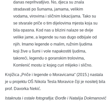
danas neprihvatljivo. No, djeca su znala
stradavati po šumama, jamama, velikim
vodama, virovima i sličnim lokacijama. Tako su
se stvarale priče o tim dijelovima mjesta koja su
bila opasna. Kod nas u blizini nalaze se dvije
velike jame, a legende su nas dugo odbijale od
njih. Imamo legende o malim, ružnim ljudima
koji žive u šumi i vole napakostiti ljudima,
takoreći, legendu o goranskim trolovima,
Komlenić mostu iz kojeg curi mlijeko i slično.
Knjižica „Priče i legende o Moravicama“ (2015.) nastala
je u projektu OŠ Nikola Tesla Moravice čiji je nositelj bila
prof. Davorka Nekić.
Istaknuta i ostale fotografija: Đorđe i Natalija Dokmanović