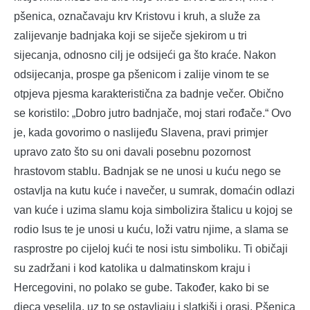
pšenica, označavaju krv Kristovu i kruh, a služe za
zalijevanje badnjaka koji se siječe sjekirom u tri
sijecanja, odnosno cilj je odsijeći ga što kraće. Nakon
odsijecanja, prospe ga pšenicom i zalije vinom te se
otpjeva pjesma karakteristična za badnje večer. Obično
se koristilo: „Dobro jutro badnjače, moj stari rođače.“ Ovo
je, kada govorimo o naslijeđu Slavena, pravi primjer
upravo zato što su oni davali posebnu pozornost
hrastovom stablu. Badnjak se ne unosi u kuću nego se
ostavlja na kutu kuće i navečer, u sumrak, domaćin odlazi
van kuće i uzima slamu koja simbolizira štalicu u kojoj se
rodio Isus te je unosi u kuću, loži vatru njime, a slama se
rasprostre po cijeloj kući te nosi istu simboliku. Ti običaji
su zadržani i kod katolika u dalmatinskom kraju i
Hercegovini, no polako se gube. Također, kako bi se
djeca veselila, uz to se ostavljaju i slatkiši i orasi. Pšenica