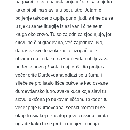
nagovoriti djecu na ustajanje u četiri sata ujutro
kako bi bili na slavlju u pet ujutro. Jutarnje
bdijenje također okuplja puno ljudi, s time da se
u tijeku same liturgije izlazi van i čine se tri
kruga oko crkve. Tu se zajednica sjedinjuje, jer
crkvu ne čini građevina, već zajednica. No,
danas se sve to izokrenulo i izopačilo. S
obzirom na to da se na Đurđevdan obilježava
buđenje novog života i najljepši dio proljeća,
večer prije Đurđevdana odlazi se u šumu i
siječe se prolistalo lišće bukve te kad osvane
đurđevdansko jutro, svaka kuća koja slavi tu
slavu, okićena je bukovim lišćem. Također, tu
večer prije Đurđevdana, seoski momci bi se
okupili i svakoj neudatoj djevojci skidali vrata
ograde kako bi se probili do njenih odaja.