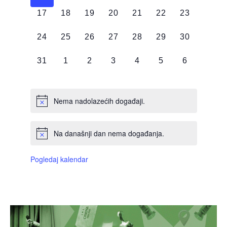
DOGAĐAJI,
DOGAĐAJI,
DOGAĐAJI,
DOGAĐAJI,
DOGAĐAJI,
DOGAĐAJI,
DOGAĐAJI
0
0
0
0
0
0
0
17
18
19
20
21
22
23
DOGAĐAJI,
DOGAĐAJI,
DOGAĐAJI,
DOGAĐAJI,
DOGAĐAJI,
DOGAĐAJI,
DOGAĐAJI
0
0
0
0
0
0
0
24
25
26
27
28
29
30
DOGAĐAJI,
DOGAĐAJI,
DOGAĐAJI,
DOGAĐAJI,
DOGAĐAJI,
DOGAĐAJI,
DOGAĐAJI
0
0
0
0
0
0
0
31
1
2
3
4
5
6
DOGAĐAJI,
DOGAĐAJI,
DOGAĐAJI,
DOGAĐAJI,
DOGAĐAJI,
DOGAĐAJI,
DOGAĐAJI
Nema nadolazećih događaji.
Na današnji dan nema događanja.
Pogledaj kalendar