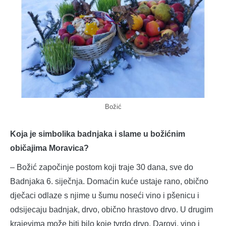
Božić
Koja je simbolika badnjaka i slame u božićnim
običajima Moravica?
– Božić započinje postom koji traje 30 dana, sve do
Badnjaka 6. siječnja. Domaćin kuće ustaje rano, obično
dječaci odlaze s njime u šumu noseći vino i pšenicu i
odsijecaju badnjak, drvo, obično hrastovo drvo. U drugim
krajevima može biti bilo koje tvrdo drvo. Darovi, vino i