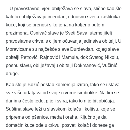
– U pravoslavnoj vjeri obilježava se slava, slično kao što
katolici obilježavaju imendan, odnosno sveca zaštitnika
kuće, koji se prenosi s koljena na koljeno putem
prezimena. Osnivač slave je Sveti Sava, utemeljitelj
pravoslavne crkve, s ciljem očuvanja jedinstva obitelji. U
Moravicama su najčešće slave Đurđevdan, kojeg slave
obitelji Petrović, Rajnović i Mamula, dok Svetog Nikolu,
posnu slavu, obilježavaju obitelji Dokmanović, Vučinić i
druge.
Kao što je Božić postao komercijaliziran, tako se i slava
sve više udaljava od svoje izvorne simbolike. Na tim se
danima često jede, pije i svira, iako to nije bit običaja.
Suština slave leži u slavskom kolaču i koljivu, koje se
priprema od pšenice, meda i oraha. Ključno je da
domaćin kuće ode u crkvu, posveti kolač i donese ga