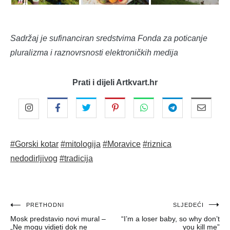
Sadržaj je sufinanciran sredstvima Fonda za poticanje
pluralizma i raznovrsnosti elektroničkih medija
Prati i dijeli Artkvart.hr
#Gorski kotar
#mitologija
#Moravice
#riznica
nedodirljivog
#tradicija
Navigacija
PRETHODNI
SLJEDEĆI
Mosk predstavio novi mural –
“I’m a loser baby, so why don’t
objava
„Ne mogu vidjeti dok ne
you kill me”