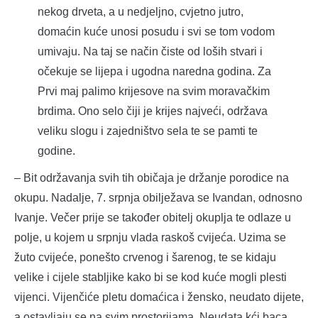
nekog drveta, a u nedjeljno, cvjetno jutro,
domaćin kuće unosi posudu i svi se tom vodom
umivaju. Na taj se način čiste od loših stvari i
očekuje se lijepa i ugodna naredna godina. Za
Prvi maj palimo krijesove na svim moravačkim
brdima. Ono selo čiji je krijes najveći, održava
veliku slogu i zajedništvo sela te se pamti te
godine.
– Bit održavanja svih tih običaja je držanje porodice na
okupu. Nadalje, 7. srpnja obilježava se Ivandan, odnosno
Ivanje. Večer prije se također obitelj okuplja te odlaze u
polje, u kojem u srpnju vlada raskoš cvijeća. Uzima se
žuto cvijeće, ponešto crvenog i šarenog, te se kidaju
velike i cijele stabljike kako bi se kod kuće mogli plesti
vijenci. Vijenčiće pletu domaćica i žensko, neudato dijete,
a ostavljaju se na svim prostorijama. Neudata kći baca