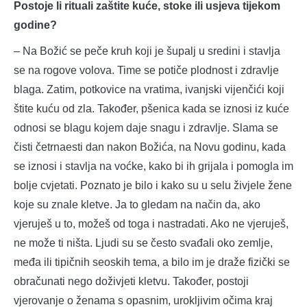
Postoje li rituali zaštite kuće, stoke ili usjeva tijekom
godine?
– Na Božić se peče kruh koji je šupalj u sredini i stavlja
se na rogove volova. Time se potiče plodnost i zdravlje
blaga. Zatim, potkovice na vratima, ivanjski vijenčići koji
štite kuću od zla. Također, pšenica kada se iznosi iz kuće
odnosi se blagu kojem daje snagu i zdravlje. Slama se
čisti četrnaesti dan nakon Božića, na Novu godinu, kada
se iznosi i stavlja na voćke, kako bi ih grijala i pomogla im
bolje cvjetati. Poznato je bilo i kako su u selu živjele žene
koje su znale kletve. Ja to gledam na način da, ako
vjeruješ u to, možeš od toga i nastradati. Ako ne vjeruješ,
ne može ti ništa. Ljudi su se često svađali oko zemlje,
međa ili tipičnih seoskih tema, a bilo im je draže fizički se
obračunati nego doživjeti kletvu. Također, postoji
vjerovanje o ženama s opasnim, urokljivim očima kraj