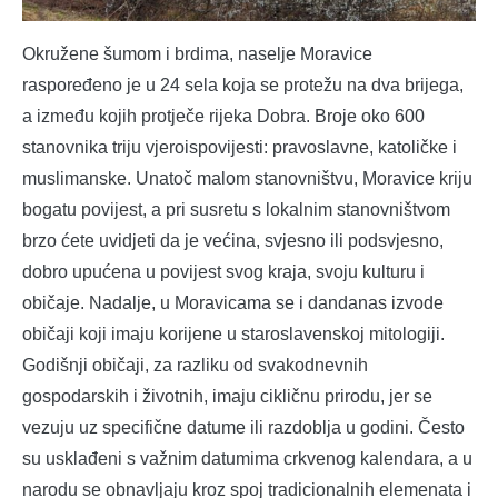
Okružene šumom i brdima, naselje Moravice
raspoređeno je u 24 sela koja se protežu na dva brijega,
a između kojih protječe rijeka Dobra. Broje oko 600
stanovnika triju vjeroispovijesti: pravoslavne, katoličke i
muslimanske. Unatoč malom stanovništvu, Moravice kriju
bogatu povijest, a pri susretu s lokalnim stanovništvom
brzo ćete uvidjeti da je većina, svjesno ili podsvjesno,
dobro upućena u povijest svog kraja, svoju kulturu i
običaje. Nadalje, u Moravicama se i dandanas izvode
običaji koji imaju korijene u staroslavenskoj mitologiji.
Godišnji običaji, za razliku od svakodnevnih
gospodarskih i životnih, imaju cikličnu prirodu, jer se
vezuju uz specifične datume ili razdoblja u godini. Često
su usklađeni s važnim datumima crkvenog kalendara, a u
narodu se obnavljaju kroz spoj tradicionalnih elemenata i