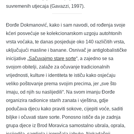
suvremenih utjecaja (Gavazzi, 1997).
Đorđe Dokmanović, kako i sam navodi, od rođenja svoje
kćeri posvećuje se kolekcionarskom uzgoju autohtonih
vrsta voćaka, te danas posjeduje oko 140 različitih vrsta,
uključujući masline i banane. Osnivač je antiglobalističke
inicijative „
Sačuvajmo stare sorte
“, a zajedno se sa
svojom obitelji, zalaže za očuvanje tradicionalnih
vrijednosti, kulture i identiteta te ističu kako osjećaju
veliko poštovanje prema svojim precima, jer „sve što
imaju, od njih su naslijedili“. Na svom imanju Đorđe
organizira radionice starih zanata i vještina, gdje
podučava djecu kako praviti sokove, cijepiti voće, saditi
biljke i očuvati stare sorte. Ponosno ističe da je zadnja
grupa djece iz Brod Moravica samostalno ubrala, oprala,
iscijedila, samljela i isprešala jabuke. Nekadašnji