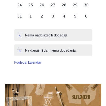
0
0
0
0
0
0
0
24
25
26
27
28
29
30
DOGAĐAJI,
DOGAĐAJI,
DOGAĐAJI,
DOGAĐAJI,
DOGAĐAJI,
DOGAĐAJI,
DOGAĐAJI
0
0
0
0
0
0
0
31
1
2
3
4
5
6
DOGAĐAJI,
DOGAĐAJI,
DOGAĐAJI,
DOGAĐAJI,
DOGAĐAJI,
DOGAĐAJI,
DOGAĐAJI
Nema nadolazećih događaji.
Na današnji dan nema događanja.
Pogledaj kalendar