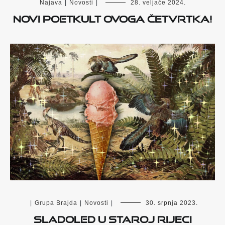
Najava
|
Novosti
|
28. veljače 2024.
Novi Poetkult ovoga četvrtka!
|
Grupa Brajda
|
Novosti
|
30. srpnja 2023.
SLADOLED U STAROJ RIJECI