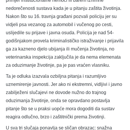
primjer institucionalne nemoći ili barem iznimne
nedorečenosti sustava kada je u pitanju zaštita životinja.
Nakon što su 16. travnja građani pozvali policiju jer su
vidjeli psa vezanog za automobil i vučenog po cesti,
uslijedile su prijave i javna osuda. Policija je nad 54-
godišnjakom provela kriminalističko istraživanje i prijavila
ga za kazneno djelo ubijanja ili mučenja životinja, no
veterinarska inspekcija zaključila je da nema elemenata
za oduzimanje životinje, pa je pas vraćen vlasniku.
Ta je odluka izazvala ozbiljna pitanja i razumljivo
uznemirenje javnosti. Jer ako ni ekstremni, vidljivi i javno
zabilježeni slučajevi ne dovode nužno do trajnog
oduzimanja životinje, onda se opravdano postavlja
pitanje što se u praksi uopće mora dogoditi da sustav
reagira odlučno, brzo i zaštitnički prema životinji.
U sva tri slučaja ponavlja se sličan obrazac: snažna