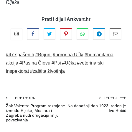
Rijeka
Prati i dijeli Artkvart.hr
#47 spašenih
#Brijuni
#horor na Učki
#humanitarna
akcija
#Pas na Čiovu
#Psi
#Učka
#veterinarski
inspektorat
#zaštita životinja
Navigacija
PRETHODNI
SLJEDEĆI
Žak Valenta: Program razmjene
Na današnji dan 1923. rođen je
objava
između Rijeke, Mostara i
Ivo Robić
Zagreba nudi drugačiju liniju
povezivanja