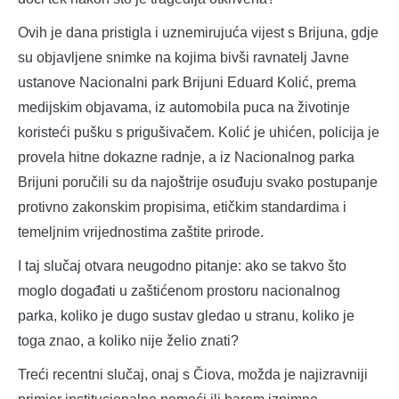
Ovih je dana pristigla i uznemirujuća vijest s Brijuna, gdje
su objavljene snimke na kojima bivši ravnatelj Javne
ustanove Nacionalni park Brijuni Eduard Kolić, prema
medijskim objavama, iz automobila puca na životinje
koristeći pušku s prigušivačem. Kolić je uhićen, policija je
provela hitne dokazne radnje, a iz Nacionalnog parka
Brijuni poručili su da najoštrije osuđuju svako postupanje
protivno zakonskim propisima, etičkim standardima i
temeljnim vrijednostima zaštite prirode.
I taj slučaj otvara neugodno pitanje: ako se takvo što
moglo događati u zaštićenom prostoru nacionalnog
parka, koliko je dugo sustav gledao u stranu, koliko je
toga znao, a koliko nije želio znati?
Treći recentni slučaj, onaj s Čiova, možda je najizravniji