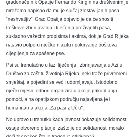
gradonačelnik Opatije Fernando Kirigin na društvenim je
mrežama napisao da mu je slučaj zlostavljanih pasa
“neshvatljiv”. Grad Opatija objavio je da će snositi
troškove zbrinjavanja i liječenja preživjelih pasa,
sukladno važećim propisima i aktima, dok je Grad Rijeka
najavio potporu riječkom azilu i pokrivanje troškova
cijepljenja za spašene pse.
Psi su trenutačno u fazi liječenja i zbrinjavanja u Azilu
Društvo za zaštitu životinja Rijeka, neki traže privremeni
smještaj, a pojedini se već i udomljavaju. Istodobno,
riječki mjesni odbori organiziraju akcije prikupljanja
pomoći, a na opatijskom području najavljena je i
humanitarna akcija „Za pasi z Učki“.
No upravo u trenutku kada javnost pokazuje solidarnost,
ostaje otvoreno pitanje: zašto je do solidarnosti moralo
doći tek nakon što je tragedija otkrivena?