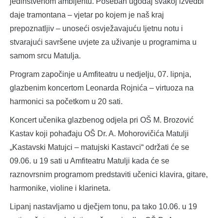
jedinstvenom ambijentu. Poseban ugođaj svakoj izvedbi
daje tramontana – vjetar po kojem je naš kraj
prepoznatljiv – unoseći osvježavajuću ljetnu notu i
stvarajući savršene uvjete za uživanje u programima u
samom srcu Matulja.
Program započinje u Amfiteatru u nedjelju, 07. lipnja,
glazbenim koncertom Leonarda Rojnića – virtuoza na
harmonici sa početkom u 20 sati.
Koncert učenika glazbenog odjela pri OŠ M. Brozović
Kastav koji pohađaju OŠ Dr. A. Mohorovičića Matulji
„Kastavski Matujci – matujski Kastavci“ održati će se
09.06. u 19 sati u Amfiteatru Matulji kada će se
raznovrsnim programom predstaviti učenici klavira, gitare,
harmonike, violine i klarineta.
Lipanj nastavljamo u dječjem tonu, pa tako 10.06. u 19