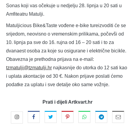
Sonas koji vas očekuje u nedjelju 28. lipnja u 20 sati u
Amfiteatru Matulji.
Matuljicious Bike&Taste vođene e-bike tureizvoditi će se
srijedom, neovisno o vremenskim prilikama, počevši od
10. lipnja pa sve do 16. rujna od 16 – 20 sati i to za
dvanaest osoba za koje su osigurane i električne bicikle.
Obavezna je prethodna prijava na e-mail:
tzmatulji@tzmatulji.hr
najkasnije do utorka do 12 sati kao
i uplata akontacije od 30 €. Nakon prijave poslati ćemo
podatke za uplatu i sve detalje oko same vožnje.
Prati i dijeli Artkvart.hr