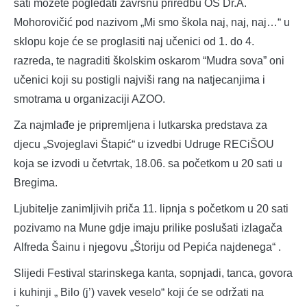
sati možete pogledati završnu priredbu OŠ Dr.A.
Mohorovičić pod nazivom „Mi smo škola naj, naj, naj…“ u
sklopu koje će se proglasiti naj učenici od 1. do 4.
razreda, te nagraditi školskim oskarom “Mudra sova” oni
učenici koji su postigli najviši rang na natjecanjima i
smotrama u organizaciji AZOO.
Za najmlađe je pripremljena i lutkarska predstava za
djecu „Svojeglavi Štapić“ u izvedbi Udruge RECiŠOU
koja se izvodi u četvrtak, 18.06. sa početkom u 20 sati u
Bregima.
Ljubitelje zanimljivih priča 11. lipnja s početkom u 20 sati
pozivamo na Mune gdje imaju prilike poslušati izlagača
Alfreda Šainu i njegovu „Štoriju od Pepića najdenega“ .
Slijedi Festival starinskega kanta, sopnjadi, tanca, govora
i kuhinji „ Bilo (j’) vavek veselo“ koji će se održati na