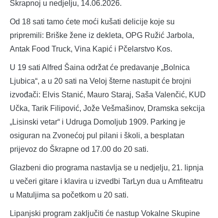
Škrapnoj u nedjelju, 14.06.2026.
Od 18 sati tamo ćete moći kušati delicije koje su
pripremili: Briške žene iz dekleta, OPG Ružić Jarbola,
Antak Food Truck, Vina Kapić i Pčelarstvo Kos.
U 19 sati Alfred Šaina održat će predavanje „Bolnica
Ljubica“, a u 20 sati na Veloj šterne nastupit će brojni
izvođači: Elvis Stanić, Mauro Staraj, Saša Valenčić, KUD
Učka, Tarik Filipović, Jože Vešmašinov, Dramska sekcija
„Lisinski vetar“ i Udruga Domoljub 1909. Parking je
osiguran na Zvonećoj pul pilani i školi, a besplatan
prijevoz do Škrapne od 17.00 do 20 sati.
Glazbeni dio programa nastavlja se u nedjelju, 21. lipnja
u večeri gitare i klavira u izvedbi TarLyn dua u Amfiteatru
u Matuljima sa početkom u 20 sati.
Lipanjski program zaključiti će nastup Vokalne Skupine