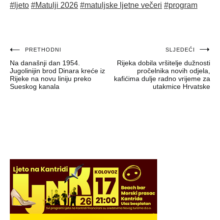
#ljeto
#Matulji 2026
#matuljske ljetne večeri
#program
Navigacija
PRETHODNI
SLJEDEĆI
Na današnji dan 1954.
Rijeka dobila vršitelje dužnosti
objava
Jugolinijin brod Dinara kreće iz
pročelnika novih odjela,
Rijeke na novu liniju preko
kafićima dulje radno vrijeme za
Sueskog kanala
utakmice Hrvatske