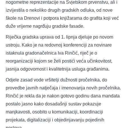
nogometne reprezentacije na Svjetskom prvenstvu, ali i
izvijestila o nekoliko drugih gradskih odluka, od nove
škole na Drenovi i potpora knjižarama do grafita koji već
duže vrijeme nagrđuju gradske fasade.
Riječka gradska uprava od 1. lipnja djeluje po novom
ustroju. Kako je na redovnoj konferenciji za novinare
istaknula gradonačelnica Iva Rinčić, riječ je o
reorganizaciji kojom se želi postići veća učinkovitost,
jasnija odgovornost i kvalitetnija usluga građanima.
Odjele zasad vode vršitelji dužnosti pročelnika, do
provedbe javnih natječaja i imenovanja novih pročelnika.
Rinčić je rekla da je nakon gotovo godinu dana mandata
postalo jasno kako dosadašnji sustav pokazuje
manjkavosti, osobito u komunikaciji, koordinaciji
projekata, digitalizaciji i objedinjavanju pojedinih
poslova.