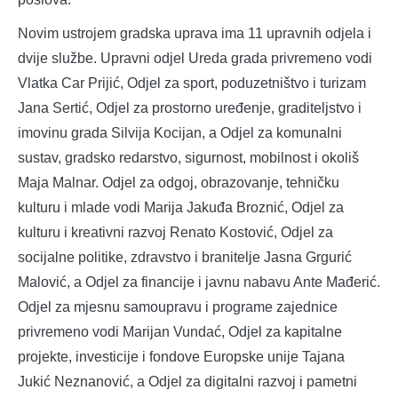
Novim ustrojem gradska uprava ima 11 upravnih odjela i
dvije službe. Upravni odjel Ureda grada privremeno vodi
Vlatka Car Prijić, Odjel za sport, poduzetništvo i turizam
Jana Sertić, Odjel za prostorno uređenje, graditeljstvo i
imovinu grada Silvija Kocijan, a Odjel za komunalni
sustav, gradsko redarstvo, sigurnost, mobilnost i okoliš
Maja Malnar. Odjel za odgoj, obrazovanje, tehničku
kulturu i mlade vodi Marija Jakuđa Broznić, Odjel za
kulturu i kreativni razvoj Renato Kostović, Odjel za
socijalne politike, zdravstvo i branitelje Jasna Grgurić
Malović, a Odjel za financije i javnu nabavu Ante Mađerić.
Odjel za mjesnu samoupravu i programe zajednice
privremeno vodi Marijan Vundać, Odjel za kapitalne
projekte, investicije i fondove Europske unije Tajana
Jukić Neznanović, a Odjel za digitalni razvoj i pametni