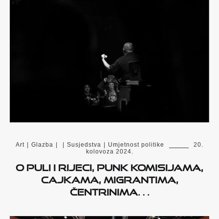
Art
|
Glazba
|
|
Susjedstva
|
Umjetnost politike
20.
kolovoza 2024.
O Puli i Rijeci, punk komisijama,
cajkama, migrantima,
čentrinima…