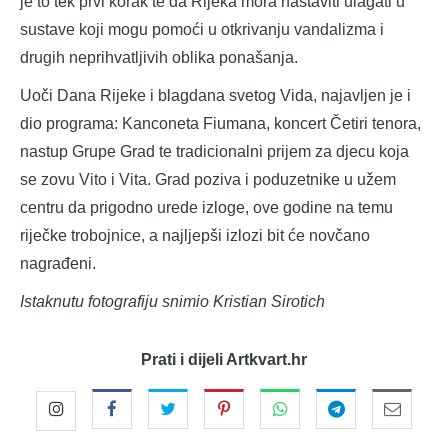
je to tek prvi korak te da Rijeka mora nastaviti ulagati u
sustave koji mogu pomoći u otkrivanju vandalizma i
drugih neprihvatljivih oblika ponašanja.
Uoči Dana Rijeke i blagdana svetog Vida, najavljen je i
dio programa: Kanconeta Fiumana, koncert Četiri tenora,
nastup Grupe Grad te tradicionalni prijem za djecu koja
se zovu Vito i Vita. Grad poziva i poduzetnike u užem
centru da prigodno urede izloge, ove godine na temu
riječke trobojnice, a najljepši izlozi bit će novčano
nagrađeni.
Istaknutu fotografiju snimio Kristian Sirotich
Prati i dijeli Artkvart.hr