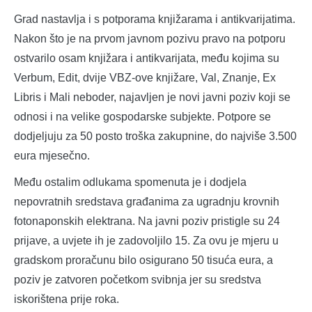
Grad nastavlja i s potporama knjižarama i antikvarijatima.
Nakon što je na prvom javnom pozivu pravo na potporu
ostvarilo osam knjižara i antikvarijata, među kojima su
Verbum, Edit, dvije VBZ-ove knjižare, Val, Znanje, Ex
Libris i Mali neboder, najavljen je novi javni poziv koji se
odnosi i na velike gospodarske subjekte. Potpore se
dodjeljuju za 50 posto troška zakupnine, do najviše 3.500
eura mjesečno.
Među ostalim odlukama spomenuta je i dodjela
nepovratnih sredstava građanima za ugradnju krovnih
fotonaponskih elektrana. Na javni poziv pristigle su 24
prijave, a uvjete ih je zadovoljilo 15. Za ovu je mjeru u
gradskom proračunu bilo osigurano 50 tisuća eura, a
poziv je zatvoren početkom svibnja jer su sredstva
iskorištena prije roka.