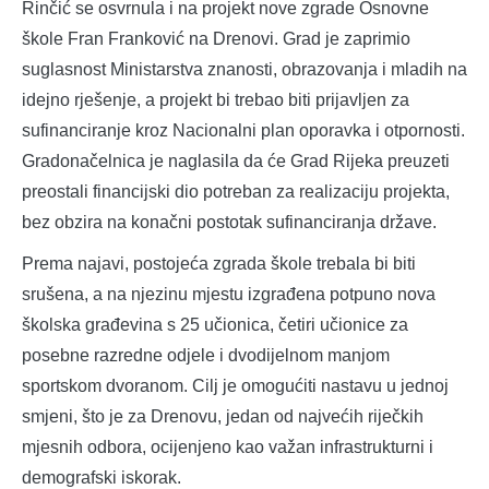
Rinčić se osvrnula i na projekt nove zgrade Osnovne
škole Fran Franković na Drenovi. Grad je zaprimio
suglasnost Ministarstva znanosti, obrazovanja i mladih na
idejno rješenje, a projekt bi trebao biti prijavljen za
sufinanciranje kroz Nacionalni plan oporavka i otpornosti.
Gradonačelnica je naglasila da će Grad Rijeka preuzeti
preostali financijski dio potreban za realizaciju projekta,
bez obzira na konačni postotak sufinanciranja države.
Prema najavi, postojeća zgrada škole trebala bi biti
srušena, a na njezinu mjestu izgrađena potpuno nova
školska građevina s 25 učionica, četiri učionice za
posebne razredne odjele i dvodijelnom manjom
sportskom dvoranom. Cilj je omogućiti nastavu u jednoj
smjeni, što je za Drenovu, jedan od najvećih riječkih
mjesnih odbora, ocijenjeno kao važan infrastrukturni i
demografski iskorak.