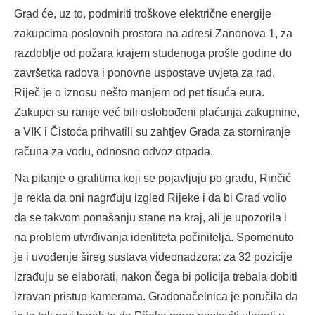
Grad će, uz to, podmiriti troškove električne energije
zakupcima poslovnih prostora na adresi Zanonova 1, za
razdoblje od požara krajem studenoga prošle godine do
završetka radova i ponovne uspostave uvjeta za rad.
Riječ je o iznosu nešto manjem od pet tisuća eura.
Zakupci su ranije već bili oslobođeni plaćanja zakupnine,
a VIK i Čistoća prihvatili su zahtjev Grada za storniranje
računa za vodu, odnosno odvoz otpada.
Na pitanje o grafitima koji se pojavljuju po gradu, Rinčić
je rekla da oni nagrđuju izgled Rijeke i da bi Grad volio
da se takvom ponašanju stane na kraj, ali je upozorila i
na problem utvrđivanja identiteta počinitelja. Spomenuto
je i uvođenje šireg sustava videonadzora: za 32 pozicije
izrađuju se elaborati, nakon čega bi policija trebala dobiti
izravan pristup kamerama. Gradonačelnica je poručila da