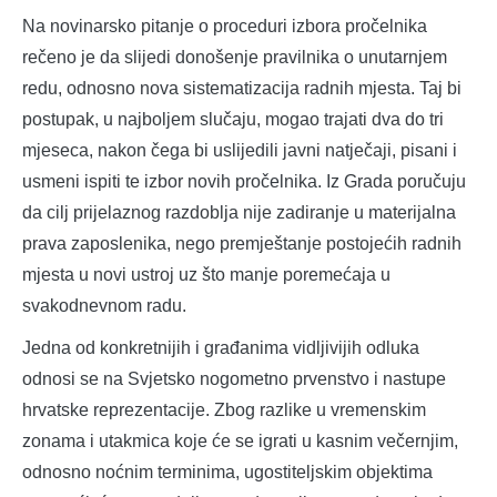
Na novinarsko pitanje o proceduri izbora pročelnika
rečeno je da slijedi donošenje pravilnika o unutarnjem
redu, odnosno nova sistematizacija radnih mjesta. Taj bi
postupak, u najboljem slučaju, mogao trajati dva do tri
mjeseca, nakon čega bi uslijedili javni natječaji, pisani i
usmeni ispiti te izbor novih pročelnika. Iz Grada poručuju
da cilj prijelaznog razdoblja nije zadiranje u materijalna
prava zaposlenika, nego premještanje postojećih radnih
mjesta u novi ustroj uz što manje poremećaja u
svakodnevnom radu.
Jedna od konkretnijih i građanima vidljivijih odluka
odnosi se na Svjetsko nogometno prvenstvo i nastupe
hrvatske reprezentacije. Zbog razlike u vremenskim
zonama i utakmica koje će se igrati u kasnim večernjim,
odnosno noćnim terminima, ugostiteljskim objektima