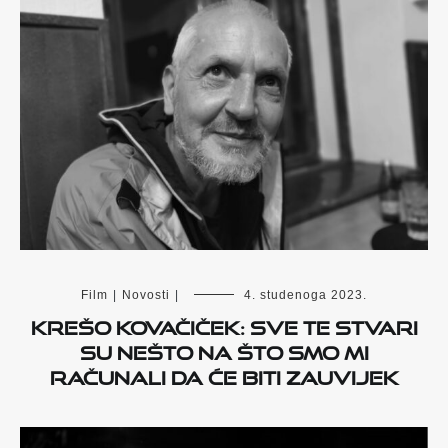
Film
|
Novosti
|
4. studenoga 2023.
Krešo Kovačiček: Sve te stvari
su nešto na što smo mi
računali da će biti zauvijek