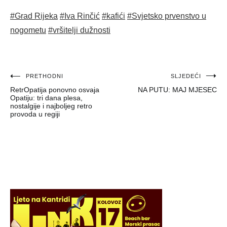
#Grad Rijeka
#Iva Rinčić
#kafići
#Svjetsko prvenstvo u
nogometu
#vršitelji dužnosti
Navigacija
PRETHODNI
SLJEDEĆI
RetrOpatija ponovno osvaja
NA PUTU: MAJ MJESEC
objava
Opatiju: tri dana plesa,
nostalgije i najboljeg retro
provoda u regiji