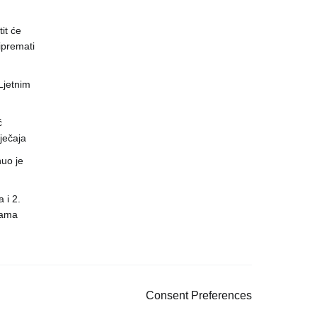
it će
ipremati
 Ljetnim
ć
ječaja
uo je
 i 2.
nama
Consent Preferences