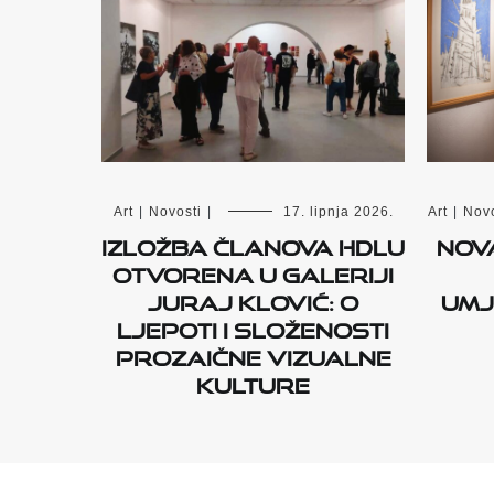
Art
|
Novosti
|
17. lipnja 2026.
Art
|
Novo
Izložba članova HDLU
Nov
otvorena u Galeriji
Juraj Klović: O
umj
ljepoti i složenosti
prozaične vizualne
kulture