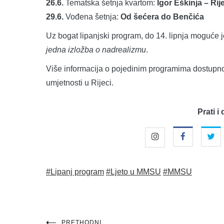
26.6.
Tematska šetnja kvartom:
Igor Eškinja – Rij
29.6.
Vođena šetnja:
Od šećera do Benčića
Uz bogat lipanjski program, do 14. lipnja moguće je
jedna izložba o nadrealizmu
.
Više informacija o pojedinim programima dostupn
umjetnosti u Rijeci.
Prati i 
#Lipanj program
#Ljeto u MMSU
#MMSU
PRETHODNI