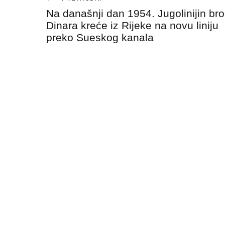
Navigacija
Na današnji dan 1954. Jugolinijin br
objava
Dinara kreće iz Rijeke na novu liniju
preko Sueskog kanala