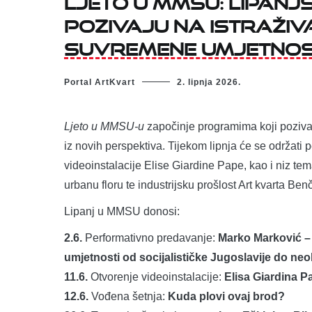
pozivaju na istraživa
suvremene umjetnos
Portal ArtKvart
2. lipnja 2026.
Ljeto u MMSU-u
započinje programima koji pozivaj
iz novih perspektiva. Tijekom lipnja će se održati
videoinstalacije Elise Giardine Pape, kao i niz tem
urbanu floru te industrijsku prošlost Art kvarta Benč
Lipanj u MMSU donosi:
2.6.
Performativno predavanje:
Marko Marković – 
umjetnosti od socijalističke Jugoslavije do neo
11.6.
Otvorenje videoinstalacije:
Elisa Giardina Pa
12.6.
Vođena šetnja:
Kuda plovi ovaj brod?