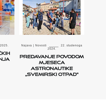
 2025.
Najava
|
Novosti
22. studenoga
2024.
ČKIH
Predavanje povodom
DNJA
Mjeseca
astronautike
„Svemirski otpad“