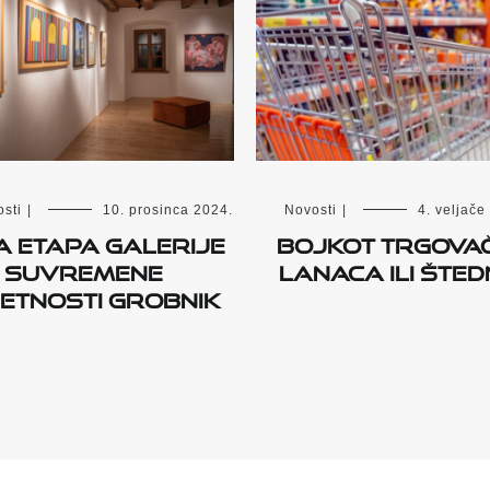
sti
|
10. prosinca 2024.
Novosti
|
4. veljače
a etapa Galerije
BOJKOT TRGOVA
suvremene
LANACA ILI ŠTE
etnosti Grobnik