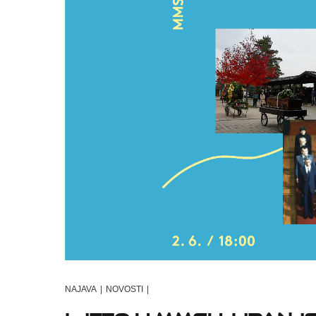
NAJAVA
|
NOVOSTI
|
Ljeto u MMSU: Lipanj