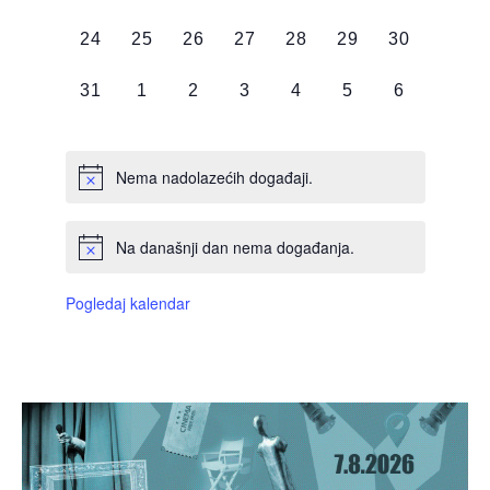
DOGAĐAJI,
DOGAĐAJI,
DOGAĐAJI,
DOGAĐAJI,
DOGAĐAJI,
DOGAĐAJI,
DOGAĐAJI
0
0
0
0
0
0
0
24
25
26
27
28
29
30
DOGAĐAJI,
DOGAĐAJI,
DOGAĐAJI,
DOGAĐAJI,
DOGAĐAJI,
DOGAĐAJI,
DOGAĐAJI
0
0
0
0
0
0
0
31
1
2
3
4
5
6
DOGAĐAJI,
DOGAĐAJI,
DOGAĐAJI,
DOGAĐAJI,
DOGAĐAJI,
DOGAĐAJI,
DOGAĐAJI
Nema nadolazećih događaji.
Na današnji dan nema događanja.
Pogledaj kalendar