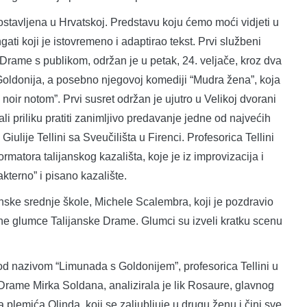
stavljena u Hrvatskoj. Predstavu koju ćemo moći vidjeti u
ati koji je istovremeno i adaptirao tekst. Prvi službeni
 Drame s publikom, održan je u petak, 24. veljače, kroz dva
Goldonija, a posebno njegovoj komediji “Mudra žena”, koja
oir notom”. Prvi susret održan je ujutro u Velikoj dvorani
ali priliku pratiti zanimljivo predavanje jedne od najvećih
iulije Tellini sa Sveučilišta u Firenci. Profesorica Tellini
ormatora talijanskog kazališta, koje je iz improvizacija i
terno” i pisano kazalište.
anske srednje škole, Michele Scalembra, koji je pozdravio
tne glumce Talijanske Drame. Glumci su izveli kratku scenu
od nazivom “Limunada s Goldonijem”, profesorica Tellini u
e Drame Mirka Soldana, analizirala je lik Rosaure, glavnog
plemića Olinda, koji se zaljubljuje u drugu ženu i čini sve