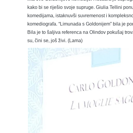
kako bi se riješio svoje supruge. Giulia Tellini p
komedijama, istaknuvši suvremenost i kompleksno
komediografa. “Limunada s Goldonijem” bila je pon
Bila je to šaljiva referenca na Olindov pokušaj tr
su, čini se, još živi. (Lama)