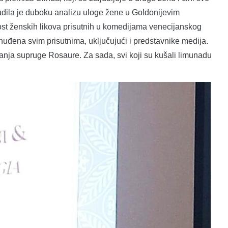
onudila je duboku analizu uloge žene u Goldonijevim
st ženskih likova prisutnih u komedijama venecijanskog
uđena svim prisutnima, uključujući i predstavnike medija.
ovanja supruge Rosaure. Za sada, svi koji su kušali limunadu