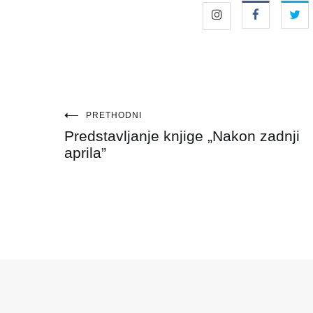
Navigacija
PRETHODNI
Predstavljanje knjige „Nakon zadnji
objava
aprila”