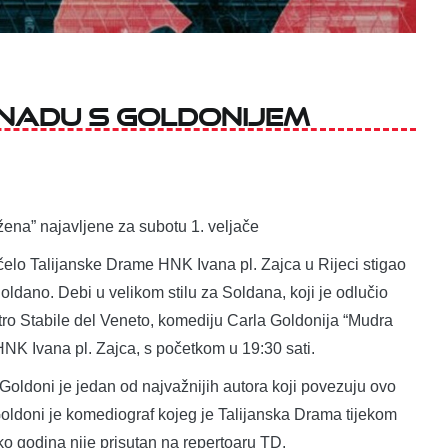
unadu s Goldonijem
ena” najavljene za subotu 1. veljače
 čelo Talijanske Drame HNK Ivana pl. Zajca u Rijeci stigao
oldano. Debi u velikom stilu za Soldana, koji je odlučio
atro Stabile del Veneto, komediju Carla Goldonija “Mudra
 HNK Ivana pl. Zajca, s početkom u 19:30 sati.
 Goldoni je jedan od najvažnijih autora koji povezuju ovo
oldoni je komediograf kojeg je Talijanska Drama tijekom
iko godina nije prisutan na repertoaru TD.