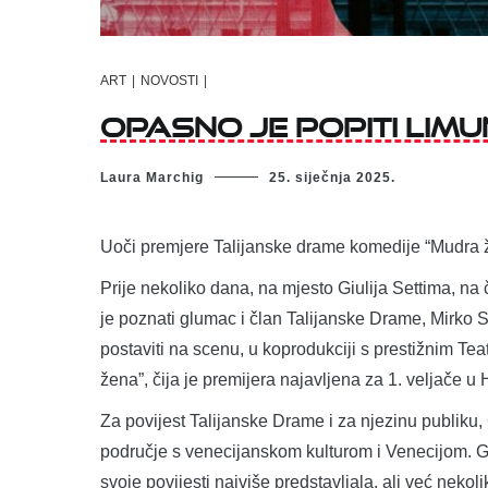
ART
|
NOVOSTI
|
Opasno je popiti Lim
Laura Marchig
25. siječnja 2025.
Uoči premjere Talijanske drame komedije “Mudra ž
Prije nekoliko dana, na mjesto Giulija Settima, na
je poznati glumac i član Talijanske Drame, Mirko S
postaviti na scenu, u koprodukciji s prestižnim Te
žena”, čija je premijera najavljena za 1. veljače u
Za povijest Talijanske Drame i za njezinu publiku,
područje s venecijanskom kulturom i Venecijom. G
svoje povijesti najviše predstavljala, ali već nekol