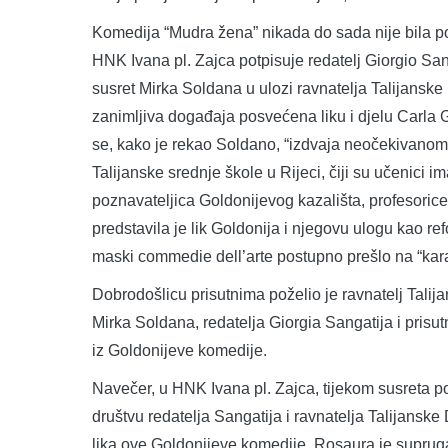
Komedija “Mudra žena” nikada do sada nije bila po
HNK Ivana pl. Zajca potpisuje redatelj Giorgio Sang
susret Mirka Soldana u ulozi ravnatelja Talijanske
zanimljiva događaja posvećena liku i djelu Carla 
se, kako je rekao Soldano, “izdvaja neočekivanom n
Talijanske srednje škole u Rijeci, čiji su učenici im
poznavateljica Goldonijevog kazališta, profesorice G
predstavila je lik Goldonija i njegovu ulogu kao ref
maski commedie dell’arte postupno prešlo na “karak
Dobrodošlicu prisutnima poželio je ravnatelj Talij
Mirka Soldana, redatelja Giorgia Sangatija i prisu
iz Goldonijeve komedije.
Navečer, u HNK Ivana pl. Zajca, tijekom susreta p
društvu redatelja Sangatija i ravnatelja Talijansk
lika ove Goldonijeve komedije. Rosaura je supruga 