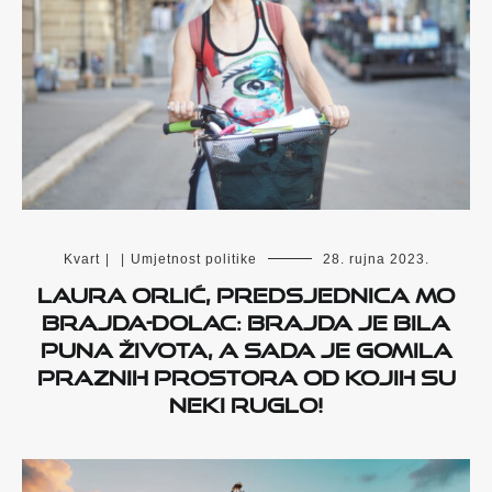
Kvart
|
|
Umjetnost politike
28. rujna 2023.
Laura Orlić, predsjednica MO
Brajda-Dolac: Brajda je bila
puna života, a sada je gomila
praznih prostora od kojih su
neki ruglo!