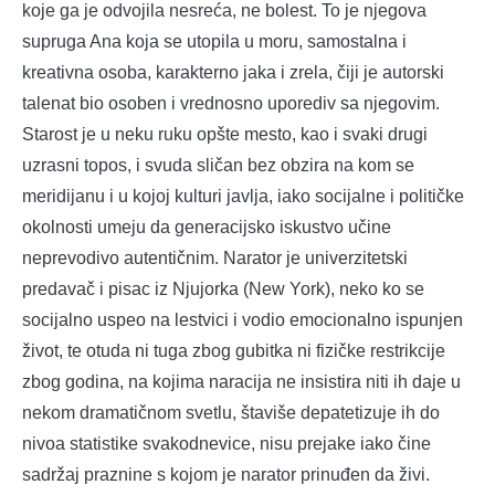
koje ga je odvojila nesreća, ne bolest. To je njegova
supruga Ana koja se utopila u moru, samostalna i
kreativna osoba, karakterno jaka i zrela, čiji je autorski
talenat bio osoben i vrednosno uporediv sa njegovim.
Starost je u neku ruku opšte mesto, kao i svaki drugi
uzrasni topos, i svuda sličan bez obzira na kom se
meridijanu i u kojoj kulturi javlja, iako socijalne i političke
okolnosti umeju da generacijsko iskustvo učine
neprevodivo autentičnim. Narator je univerzitetski
predavač i pisac iz Njujorka (New York), neko ko se
socijalno uspeo na lestvici i vodio emocionalno ispunjen
život, te otuda ni tuga zbog gubitka ni fizičke restrikcije
zbog godina, na kojima naracija ne insistira niti ih daje u
nekom dramatičnom svetlu, štaviše depatetizuje ih do
nivoa statistike svakodnevice, nisu prejake iako čine
sadržaj praznine s kojom je narator prinuđen da živi.