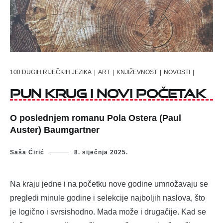
100 DUGIH RIJEČKIH JEZIKA
|
ART
|
KNJIŽEVNOST
|
NOVOSTI
|
Pun krug i novi početak
O poslednjem romanu Pola Ostera (Paul
Auster) Baumgartner
Saša Ćirić
8. siječnja 2025.
Na kraju jedne i na početku nove godine umnožavaju se
pregledi minule godine i selekcije najboljih naslova, što
je logično i svrsishodno. Mada može i drugačije. Kad se