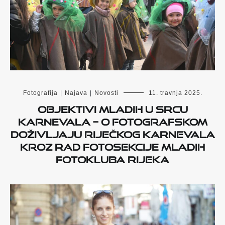
Fotografija
|
Najava
|
Novosti
11. travnja 2025.
Objektivi mladih u srcu
karnevala – o fotografskom
doživljaju Riječkog karnevala
kroz rad fotosekcije mladih
Fotokluba Rijeka