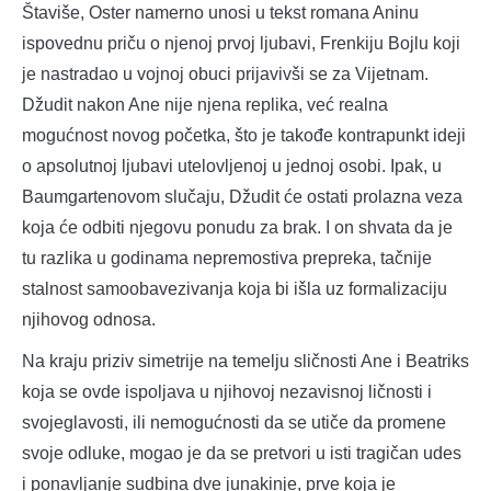
Štaviše, Oster namerno unosi u tekst romana Aninu
ispovednu priču o njenoj prvoj ljubavi, Frenkiju Bojlu koji
je nastradao u vojnoj obuci prijavivši se za Vijetnam.
Džudit nakon Ane nije njena replika, već realna
mogućnost novog početka, što je takođe kontrapunkt ideji
o apsolutnoj ljubavi utelovljenoj u jednoj osobi. Ipak, u
Baumgartenovom slučaju, Džudit će ostati prolazna veza
koja će odbiti njegovu ponudu za brak. I on shvata da je
tu razlika u godinama nepremostiva prepreka, tačnije
stalnost samoobavezivanja koja bi išla uz formalizaciju
njihovog odnosa.
Na kraju priziv simetrije na temelju sličnosti Ane i Beatriks
koja se ovde ispoljava u njihovoj nezavisnoj ličnosti i
svojeglavosti, ili nemogućnosti da se utiče da promene
svoje odluke, mogao je da se pretvori u isti tragičan udes
i ponavljanje sudbina dve junakinje, prve koja je