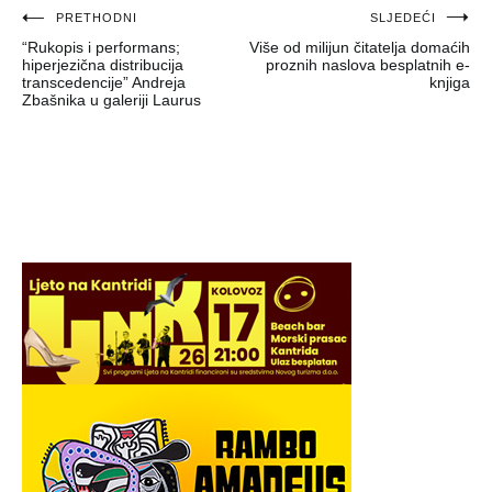
Navigacija
PRETHODNI
SLJEDEĆI
“Rukopis i performans;
Više od milijun čitatelja domaćih
objava
hiperjezična distribucija
proznih naslova besplatnih e-
transcedencije” Andreja
knjiga
Zbašnika u galeriji Laurus