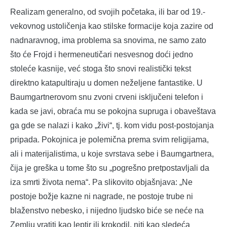
Realizam generalno, od svojih početaka, ili bar od 19.-
vekovnog ustoličenja kao stilske formacije koja zazire od
nadnaravnog, ima problema sa snovima, ne samo zato
što će Frojd i hermeneutičari nesvesnog doći jedno
stoleće kasnije, već stoga što snovi realistički tekst
direktno katapultiraju u domen neželjene fantastike. U
Baumgartnerovom snu zvoni crveni isključeni telefon i
kada se javi, obraća mu se pokojna supruga i obaveštava
ga gde se nalazi i kako „živi“, tj. kom vidu post-postojanja
pripada. Pokojnica je polemična prema svim religijama,
ali i materijalistima, u koje svrstava sebe i Baumgartnera,
čija je greška u tome što su „pogrešno pretpostavljali da
iza smrti života nema“. Pa slikovito objašnjava: „Ne
postoje božje kazne ni nagrade, ne postoje trube ni
blaženstvo nebesko, i nijedno ljudsko biće se neće na
Zemlju vratiti kao leptir ili krokodil, niti kao sledeća