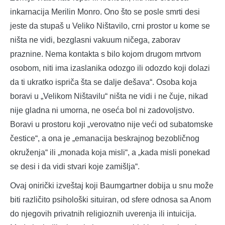
inkarnacija Merilin Monro. Ono što se posle smrti desi
jeste da stupaš u Veliko Ništavilo, crni prostor u kome se
ništa ne vidi, bezglasni vakuum ničega, zaborav
praznine. Nema kontakta s bilo kojom drugom mrtvom
osobom, niti ima izaslanika odozgo ili odozdo koji dolazi
da ti ukratko ispriča šta se dalje dešava“. Osoba koja
boravi u „Velikom Ništavilu“ ništa ne vidi i ne čuje, nikad
nije gladna ni umorna, ne oseća bol ni zadovoljstvo.
Boravi u prostoru koji „verovatno nije veći od subatomske
čestice“, a ona je „emanacija beskrajnog bezobličnog
okruženja“ ili „monada koja misli“, a „kada misli ponekad
se desi i da vidi stvari koje zamišlja“.
Ovaj onirički izveštaj koji Baumgartner dobija u snu može
biti različito psihološki situiran, od sfere odnosa sa Anom
do njegovih privatnih religioznih uverenja ili intuicija.