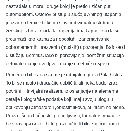
nastradala u moru i druge kojoj je pretio rizičan put
automobilom. Osterov pristup u slučaju Aninog utapanja
je izvorno feministički, on slavi individualnu slobodu
ženskog izbora, mada ta tragedija ima kapaciteta da se
protumači kao kazna za neposluh i zanemarivanje
dobronamernih i trezvenih (muških) upozorenja. Baš kao i
u slučaju Beatriks. Iako bi ponavljanje identičnih situacija
delovalo manje uverljivo i manje umetnički uspelo.
Pomenuo bih sada šta me je odbijalo u prozi Pola Ostera.
To bi se moglo i drugačije uobličiti, ali neka bude izraz
površni ili trivijalni realizam, to oslanjanje na efemerne
detalje i biografske podatke koji imaju svoju ulogu u
oblikovanju atmosfere i „oblosti“ likova, ali ničim ne plene.
Proza lišena liričnosti i pronicljivosti, formalne inovacije i
bez postupaka koji bi tu prozu učinili bilo zagonetnom i