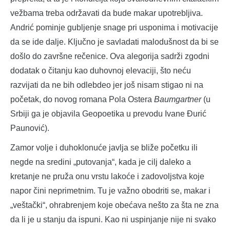
vežbama treba održavati da bude makar upotrebljiva.
Andrić pominje gubljenje snage pri usponima i motivacije
da se ide dalje. Ključno je savladati malodušnost da bi se
došlo do završne rečenice. Ova alegorija sadrži zgodni
dodatak o čitanju kao duhovnoj elevaciji, što neću
razvijati da ne bih odlebdeo jer još nisam stigao ni na
početak, do novog romana Pola Ostera
Baumgartner
(u
Srbiji ga je objavila Geopoetika u prevodu Ivane Đurić
Paunović).
Zamor volje i duhoklonuće javlja se bliže početku ili
negde na sredini „putovanja“, kada je cilj daleko a
kretanje ne pruža onu vrstu lakoće i zadovoljstva koje
napor čini neprimetnim. Tu je važno obodriti se, makar i
„veštački“, ohrabrenjem koje obećava nešto za šta ne zna
da li je u stanju da ispuni. Kao ni uspinjanje nije ni svako