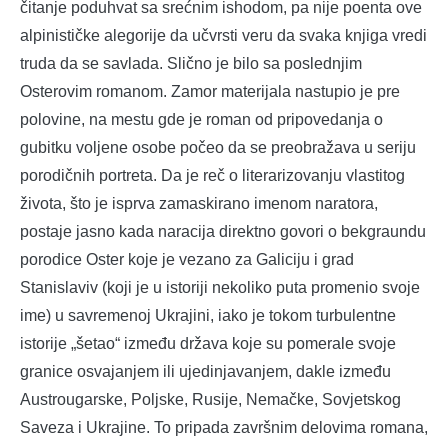
čitanje poduhvat sa srećnim ishodom, pa nije poenta ove
alpinističke alegorije da učvrsti veru da svaka knjiga vredi
truda da se savlada. Slično je bilo sa poslednjim
Osterovim romanom. Zamor materijala nastupio je pre
polovine, na mestu gde je roman od pripovedanja o
gubitku voljene osobe počeo da se preobražava u seriju
porodičnih portreta. Da je reč o literarizovanju vlastitog
života, što je isprva zamaskirano imenom naratora,
postaje jasno kada naracija direktno govori o bekgraundu
porodice Oster koje je vezano za Galiciju i grad
Stanislaviv (koji je u istoriji nekoliko puta promenio svoje
ime) u savremenoj Ukrajini, iako je tokom turbulentne
istorije „šetao“ između država koje su pomerale svoje
granice osvajanjem ili ujedinjavanjem, dakle između
Austrougarske, Poljske, Rusije, Nemačke, Sovjetskog
Saveza i Ukrajine. To pripada završnim delovima romana,