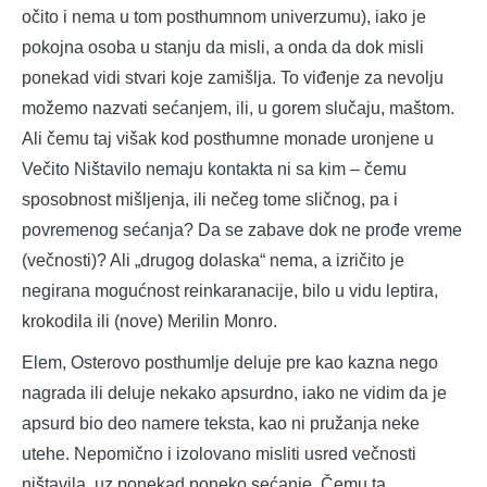
očito i nema u tom posthumnom univerzumu), iako je
pokojna osoba u stanju da misli, a onda da dok misli
ponekad vidi stvari koje zamišlja. To viđenje za nevolju
možemo nazvati sećanjem, ili, u gorem slučaju, maštom.
Ali čemu taj višak kod posthumne monade uronjene u
Večito Ništavilo nemaju kontakta ni sa kim – čemu
sposobnost mišljenja, ili nečeg tome sličnog, pa i
povremenog sećanja? Da se zabave dok ne prođe vreme
(večnosti)? Ali „drugog dolaska“ nema, a izričito je
negirana mogućnost reinkaranacije, bilo u vidu leptira,
krokodila ili (nove) Merilin Monro.
Elem, Osterovo posthumlje deluje pre kao kazna nego
nagrada ili deluje nekako apsurdno, iako ne vidim da je
apsurd bio deo namere teksta, kao ni pružanja neke
utehe. Nepomično i izolovano misliti usred večnosti
ništavila, uz ponekad poneko sećanje. Čemu ta