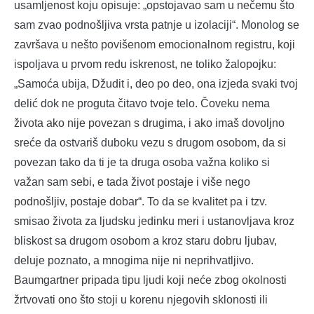
usamljenost koju opisuje: „opstojavao sam u nečemu što
sam zvao podnošljiva vrsta patnje u izolaciji“. Monolog se
završava u nešto povišenom emocionalnom registru, koji
ispoljava u prvom redu iskrenost, ne toliko žalopojku:
„Samoća ubija, Džudit i, deo po deo, ona izjeda svaki tvoj
delić dok ne proguta čitavo tvoje telo. Čoveku nema
života ako nije povezan s drugima, i ako imaš dovoljno
sreće da ostvariš duboku vezu s drugom osobom, da si
povezan tako da ti je ta druga osoba važna koliko si
važan sam sebi, e tada život postaje i više nego
podnošljiv, postaje dobar“. To da se kvalitet pa i tzv.
smisao života za ljudsku jedinku meri i ustanovljava kroz
bliskost sa drugom osobom a kroz staru dobru ljubav,
deluje poznato, a mnogima nije ni neprihvatljivo.
Baumgartner pripada tipu ljudi koji neće zbog okolnosti
žrtvovati ono što stoji u korenu njegovih sklonosti ili