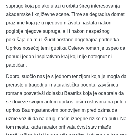
supruge koja polako ulazi u orbitu šireg interesovanja
akademske i književne scene. Time se degradira domet
praznine koja je u njegovom životu nastala nakon
pogibije njegove supruge, ali i nakon nespešnog
pokušaja da mu Džudit postane dogotrajna partnerka.
Uprkos nosećoj temi gubitka Osterov roman je uspeo da
ponudi jedan inspirativan kraj koji nije nategnut ni
patetičan.
Dobro, suočio nas je s jednom tenzijom koja je mogla da
preraste u tragediju i naturalističku poentu, završnicu
romana posvetivši dolasku Beatriks koja je odabrala da
se doveze svojim autom uprkos lošim uslovima na putu i
uprkos Baumgartenovim ponovljenim predlozima da
uzme voz ili da na drugi način izbegne rizike na putu. Na
tom mestu, kada narator prihvata čvrst stav mlađe