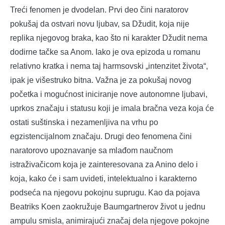
Treći fenomen je dvodelan. Prvi deo čini naratorov
pokušaj da ostvari novu ljubav, sa Džudit, koja nije
replika njegovog braka, kao što ni karakter Džudit nema
dodirne tačke sa Anom. Iako je ova epizoda u romanu
relativno kratka i nema taj harmsovski „intenzitet života“,
ipak je višestruko bitna. Važna je za pokušaj novog
početka i mogućnost iniciranje nove autonomne ljubavi,
uprkos značaju i statusu koji je imala bračna veza koja će
ostati suštinska i nezamenljiva na vrhu po
egzistencijalnom značaju. Drugi deo fenomena čini
naratorovo upoznavanje sa mlađom naučnom
istraživačicom koja je zainteresovana za Anino delo i
koja, kako će i sam uvideti, intelektualno i karakterno
podseća na njegovu pokojnu suprugu. Kao da pojava
Beatriks Koen zaokružuje Baumgartnerov život u jednu
ampulu smisla, animirajući značaj dela njegove pokojne