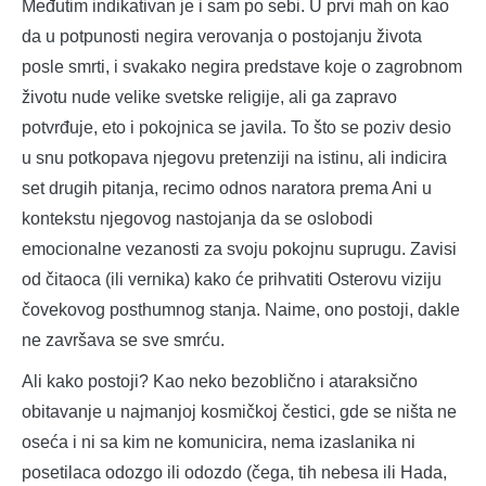
Međutim indikativan je i sam po sebi. U prvi mah on kao
da u potpunosti negira verovanja o postojanju života
posle smrti, i svakako negira predstave koje o zagrobnom
životu nude velike svetske religije, ali ga zapravo
potvrđuje, eto i pokojnica se javila. To što se poziv desio
u snu potkopava njegovu pretenziji na istinu, ali indicira
set drugih pitanja, recimo odnos naratora prema Ani u
kontekstu njegovog nastojanja da se oslobodi
emocionalne vezanosti za svoju pokojnu suprugu. Zavisi
od čitaoca (ili vernika) kako će prihvatiti Osterovu viziju
čovekovog posthumnog stanja. Naime, ono postoji, dakle
ne završava se sve smrću.
Ali kako postoji? Kao neko bezoblično i ataraksično
obitavanje u najmanjoj kosmičkoj čestici, gde se ništa ne
oseća i ni sa kim ne komunicira, nema izaslanika ni
posetilaca odozgo ili odozdo (čega, tih nebesa ili Hada,