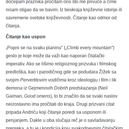
dočepam praznika pročitam ono što me privuče a čime
nisam stigao da se bavim. Iz beskraja književne istorije ili
savremene svetske književnosti. Čitanje kao odmor od
čitanja.
Čitanje kao uspon
„Popni se na svaku planinu“ („Climb every mountain“)
geslo je koje može da važi kao naporan čitalački
imperativ. Ako se lišimo religioznog prizvuka i filmskog
predloška, kao i parodičnog gde se podudara Žižek sa
svojim
Pervertitovim vodičima
kroz ideologiju i film i lik
demona iz Gejmenovih
Dobrih predskazanja
(Neil
Gaiman,
Good omens
), to bi značilo da se svaki naslov
neizostavno ima pročitati do kraja. Drugi prizvani citat
pripada Andriću koji čitanje poredi sa usponom ili
penjanjem. Dakle u oba slučaja reč je o savladavanju
prepreka, a tu je i kondicija koju svakodnevnim čitalačkim