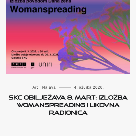
Art
|
Najava
4. ožujka 2026.
SKC obilježava 8. mart: izložba
Womanspreading i likovna
radionica