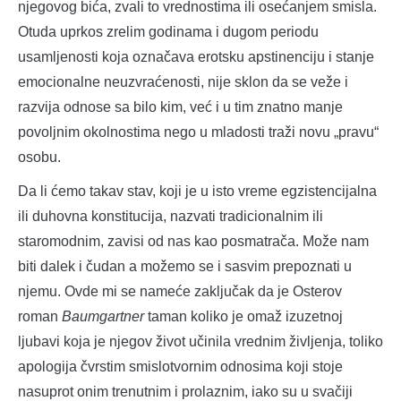
njegovog bića, zvali to vrednostima ili osećanjem smisla.
Otuda uprkos zrelim godinama i dugom periodu
usamljenosti koja označava erotsku apstinenciju i stanje
emocionalne neuzvraćenosti, nije sklon da se veže i
razvija odnose sa bilo kim, već i u tim znatno manje
povoljnim okolnostima nego u mladosti traži novu „pravu“
osobu.
Da li ćemo takav stav, koji je u isto vreme egzistencijalna
ili duhovna konstitucija, nazvati tradicionalnim ili
staromodnim, zavisi od nas kao posmatrača. Može nam
biti dalek i čudan a možemo se i sasvim prepoznati u
njemu. Ovde mi se nameće zaključak da je Osterov
roman
Baumgartner
taman koliko je omaž izuzetnoj
ljubavi koja je njegov život učinila vrednim življenja, toliko
apologija čvrstim smislotvornim odnosima koji stoje
nasuprot onim trenutnim i prolaznim, iako su u svačiji