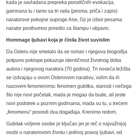
kada je savladana prepreka porodičnih evokacija,
garnirana tu i tamo sa tri rada (pesma, priča i zapis)
naratorove pokojne supruge Ane, čiji je izbor pesama
narator posthumno priredio za štampu i objavio.
Hommage ljubavi koja je činila život suvislim
Da Osteru nije smetalo da se roman i njegova biografija
potpuno poklope pokazuje identičnost životnog doba
autora i njegovog naratora (70 godina). Tri noseća težišta
se izdvajaju u ovom Osterovom narativu, volim da ih
nazovem fenomenima: fenomen gubitka, starosti i nečega
što nije novi početak, mada je mogao da bude, ali jeste
novi podstrek u poznim godinama, mada su tu, u trećem
„fenomenu“ posredi dva događaja. Krenimo redom.
Gubitak voljene osobe je ključan jer je reč o najvažnijoj
osobi u naratorovom životu i jedinoj pravoj ljubavi, od