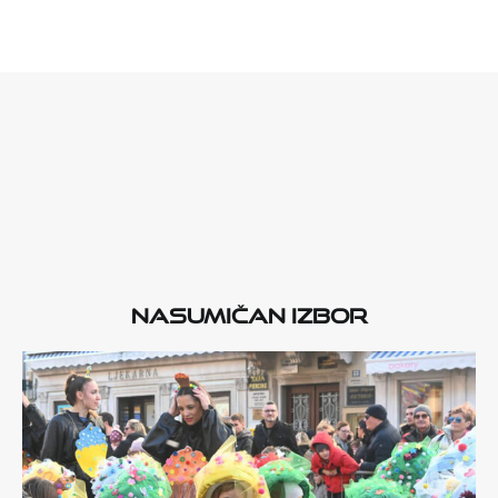
Nasumičan izbor