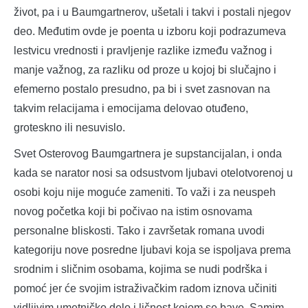
život, pa i u Baumgartnerov, ušetali i takvi i postali njegov
deo. Međutim ovde je poenta u izboru koji podrazumeva
lestvicu vrednosti i pravljenje razlike između važnog i
manje važnog, za razliku od proze u kojoj bi slučajno i
efemerno postalo presudno, pa bi i svet zasnovan na
takvim relacijama i emocijama delovao otuđeno,
groteskno ili nesuvislo.
Svet Osterovog Baumgartnera je supstancijalan, i onda
kada se narator nosi sa odsustvom ljubavi otelotvorenoj u
osobi koju nije moguće zameniti. To važi i za neuspeh
novog početka koji bi počivao na istim osnovama
personalne bliskosti. Tako i završetak romana uvodi
kategoriju nove posredne ljubavi koja se ispoljava prema
srodnim i sličnim osobama, kojima se nudi podrška i
pomoć jer će svojim istraživačkim radom iznova učiniti
vidljivim umetničko delo i ličnost kojom se bave. Samim