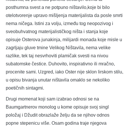
posthumna svest a ne potpuno ništavilo,koje bi bilo
otelotvorenje upravo mišljenja materijalista da posle smrti
nema ničega. Istini za volju, između tog neopozivog i
sveobuhvatnog materijalističkog ništa i stanja koje
opisuje Osterova junakinja, milijardi monada koje misle u
zagrljaju gluve tmine Velikog Ništavila, nema velike
razlike, tek taj nesvrhoviti plamičak svesti na nivou
subatomske čestice. Duhovito, inspirativno ili mračno,
procenite sami. Uzgred, iako Oster nije sklon lirskom stilu,
u opisu bivanja unutar ništavila omaklo se nekoliko
poetičnih sintagmi.
Drugi momenat koji sam izabrao odnosi se na
Baumgartnerov monolog u kome opisuje svoj singl
položaj i Džudit obrazlaže želju da se njihov odnos
popne stepenicu više. Osam godina traje njegova