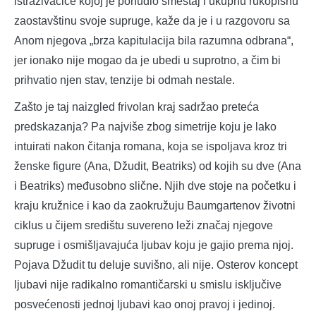
istraživačice kojoj je ponudio smeštaj i ukupnu rukopisnu
zaostavštinu svoje supruge, kaže da je i u razgovoru sa
Anom njegova „brza kapitulacija bila razumna odbrana“,
jer ionako nije mogao da je ubedi u suprotno, a čim bi
prihvatio njen stav, tenzije bi odmah nestale.
Zašto je taj naizgled frivolan kraj sadržao preteća
predskazanja? Pa najviše zbog simetrije koju je lako
intuirati nakon čitanja romana, koja se ispoljava kroz tri
ženske figure (Ana, Džudit, Beatriks) od kojih su dve (Ana
i Beatriks) međusobno slične. Njih dve stoje na početku i
kraju kružnice i kao da zaokružuju Baumgartenov životni
ciklus u čijem središtu suvereno leži značaj njegove
supruge i osmišljavajuća ljubav koju je gajio prema njoj.
Pojava Džudit tu deluje suvišno, ali nije. Osterov koncept
ljubavi nije radikalno romantičarski u smislu isključive
posvećenosti jednoj ljubavi kao onoj pravoj i jedinoj.