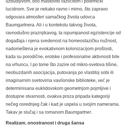
uzbudljivom, bilo maštovito različitom i polemički
lucidnom. Sve je nekako ravno i mirno, što zapravo
odgovara atmosferi samačkog života udovca
Baumgartnera. Ali i u kontekstu takvog života,
ravnodušno praznjikavog, ta ispumpanost egzistencije od
događaja i njena svedenost na homeostazičku nužnost,
nadomeštena je evokativnom kolonizacijom prošlosti,
kada su porodične, erotske i profesionalne aktivnosti bile
na vrhuncu. I po tome što zazire od mikro-svetova tišine,
neobuzdanih asocijacija, putovanja po vlastitoj sobi ili
imaginarnim svetovima vavilonske biblioteke, već je
determinisana euklidovskom geometrijom pojmljive i
dostupne stvarnosti, ovakva proza pripada kategoriji
nečeg osrednjeg čak i kad je uspela u svojim namerama.
Takav je slučaj i sa romanom
Baumgartner
.
Realizam, onostranost i druga šansa