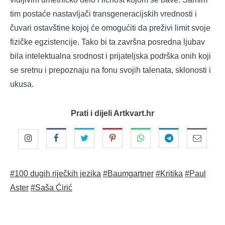
tim postaće nastavljači transgeneracijskih vrednosti i
čuvari ostavštine kojoj će omogućiti da preživi limit svoje
fizičke egzistencije. Tako bi ta završna posredna ljubav
bila intelektualna srodnost i prijateljska podrška onih koji
se sretnu i prepoznaju na fonu svojih talenata, sklonosti i
ukusa.
Prati i dijeli Artkvart.hr
#100 dugih riječkih jezika
#Baumgartner
#Kritika
#Paul
Aster
#Saša Ćirić