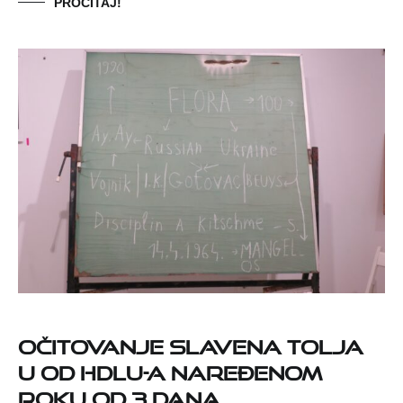
PROČITAJ!
Očitovanje Slavena Tolja
u od HDLU-a naređenom
roku od 3 dana