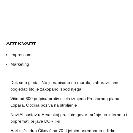
ART KVART
Impressum
Marketing
Dok smo gledali što je napisano na muralu, zaboravili smo
pogledati što je zakopano ispod njega
Više od 600 potpisa protiv dijela izmjena Prostornog plana
Lopara, Općina poziva na strpljenje
Novi AI sustav u Hrvatskoj pratit će govor mržnje na internetu i
pripremati prijave DORH-u
Harfistički duo Ćiković na 70. Ljetnim priredbama u Krku