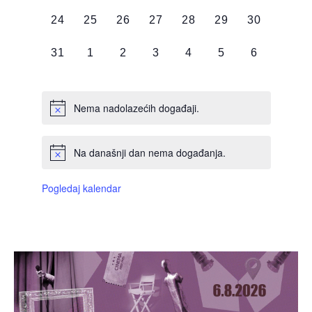
DOGAĐAJI,
DOGAĐAJI,
DOGAĐAJI,
DOGAĐAJI,
DOGAĐAJI,
DOGAĐAJI,
DOGAĐAJI
0
0
0
0
0
0
0
24
25
26
27
28
29
30
DOGAĐAJI,
DOGAĐAJI,
DOGAĐAJI,
DOGAĐAJI,
DOGAĐAJI,
DOGAĐAJI,
DOGAĐAJI
0
0
0
0
0
0
0
31
1
2
3
4
5
6
DOGAĐAJI,
DOGAĐAJI,
DOGAĐAJI,
DOGAĐAJI,
DOGAĐAJI,
DOGAĐAJI,
DOGAĐAJI
Nema nadolazećih događaji.
Na današnji dan nema događanja.
Pogledaj kalendar