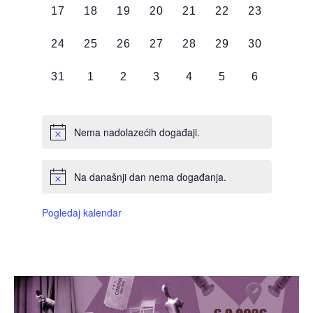
0
0
0
0
0
0
0
17
18
19
20
21
22
23
DOGAĐAJI,
DOGAĐAJI,
DOGAĐAJI,
DOGAĐAJI,
DOGAĐAJI,
DOGAĐAJI,
DOGAĐAJI
0
0
0
0
0
0
0
24
25
26
27
28
29
30
DOGAĐAJI,
DOGAĐAJI,
DOGAĐAJI,
DOGAĐAJI,
DOGAĐAJI,
DOGAĐAJI,
DOGAĐAJI
0
0
0
0
0
0
0
31
1
2
3
4
5
6
DOGAĐAJI,
DOGAĐAJI,
DOGAĐAJI,
DOGAĐAJI,
DOGAĐAJI,
DOGAĐAJI,
DOGAĐAJI
Nema nadolazećih događaji.
Na današnji dan nema događanja.
Pogledaj kalendar