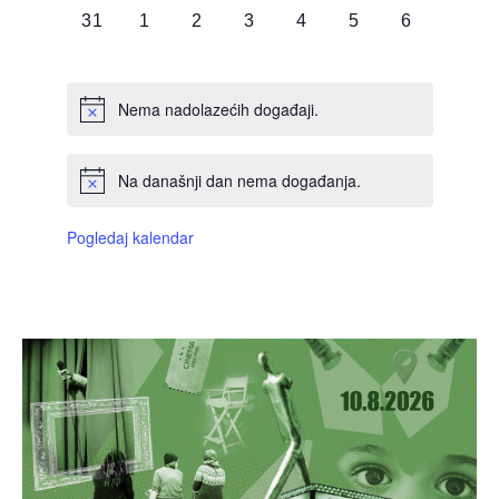
0
0
0
0
0
0
0
31
1
2
3
4
5
6
DOGAĐAJI,
DOGAĐAJI,
DOGAĐAJI,
DOGAĐAJI,
DOGAĐAJI,
DOGAĐAJI,
DOGAĐAJI
Nema nadolazećih događaji.
Na današnji dan nema događanja.
Pogledaj kalendar