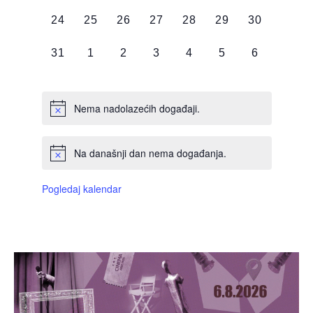
DOGAĐAJI,
DOGAĐAJI,
DOGAĐAJI,
DOGAĐAJI,
DOGAĐAJI,
DOGAĐAJI,
DOGAĐAJI
0
0
0
0
0
0
0
24
25
26
27
28
29
30
DOGAĐAJI,
DOGAĐAJI,
DOGAĐAJI,
DOGAĐAJI,
DOGAĐAJI,
DOGAĐAJI,
DOGAĐAJI
0
0
0
0
0
0
0
31
1
2
3
4
5
6
DOGAĐAJI,
DOGAĐAJI,
DOGAĐAJI,
DOGAĐAJI,
DOGAĐAJI,
DOGAĐAJI,
DOGAĐAJI
Nema nadolazećih događaji.
Na današnji dan nema događanja.
Pogledaj kalendar