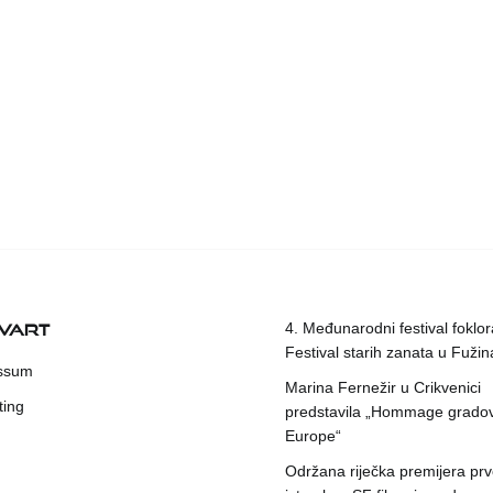
KVART
4. Međunarodni festival foklora
Festival starih zanata u Fuži
ssum
Marina Fernežir u Crikvenici
ting
predstavila „Hommage grado
Europe“
Održana riječka premijera pr