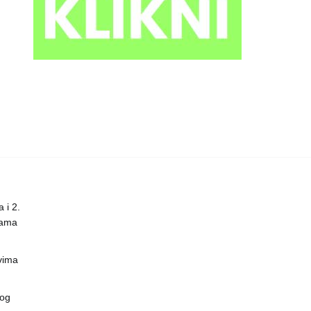
 i 2.
nama
vima
vog