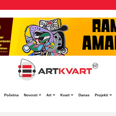
Početna
Novosti
Art
Kvart
Danas
Projekti