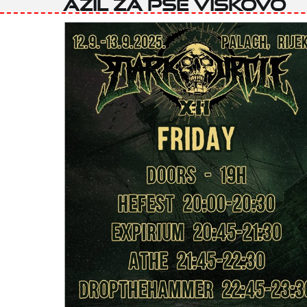
Azil za pse Viškovo