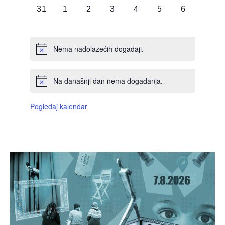
0
0
0
0
0
0
0
31
1
2
3
4
5
6
DOGAĐAJI,
DOGAĐAJI,
DOGAĐAJI,
DOGAĐAJI,
DOGAĐAJI,
DOGAĐAJI,
DOGAĐAJI
Nema nadolazećih događaji.
Na današnji dan nema događanja.
Pogledaj kalendar