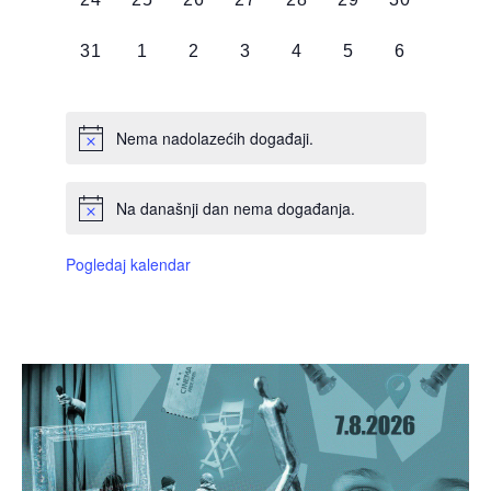
DOGAĐAJI,
DOGAĐAJI,
DOGAĐAJI,
DOGAĐAJI,
DOGAĐAJI,
DOGAĐAJI,
DOGAĐAJI
0
0
0
0
0
0
0
31
1
2
3
4
5
6
DOGAĐAJI,
DOGAĐAJI,
DOGAĐAJI,
DOGAĐAJI,
DOGAĐAJI,
DOGAĐAJI,
DOGAĐAJI
Nema nadolazećih događaji.
Na današnji dan nema događanja.
Pogledaj kalendar