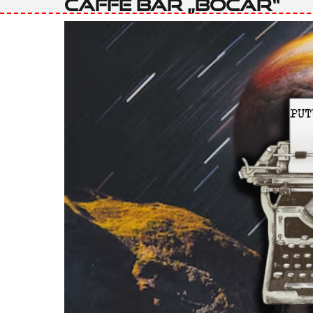
Caffe bar „Boćar“