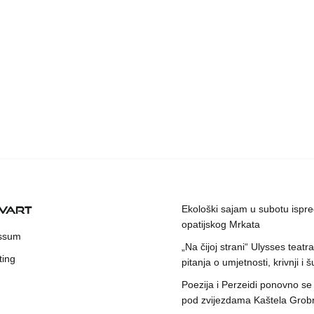
KVART
Ekološki sajam u subotu ispr
opatijskog Mrkata
ssum
„Na čijoj strani“ Ulysses teatr
ting
pitanja o umjetnosti, krivnji i šu
Poezija i Perzeidi ponovno se
pod zvijezdama Kaštela Grob