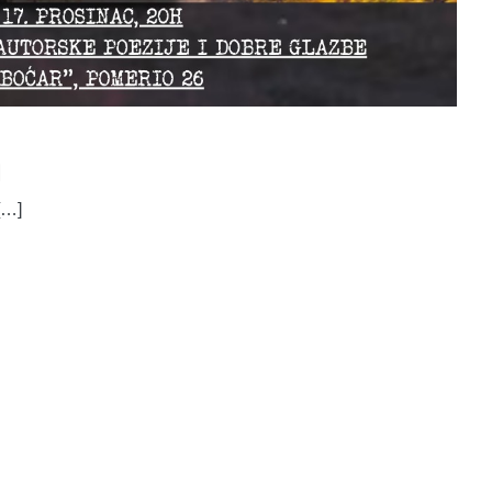
i
[…]