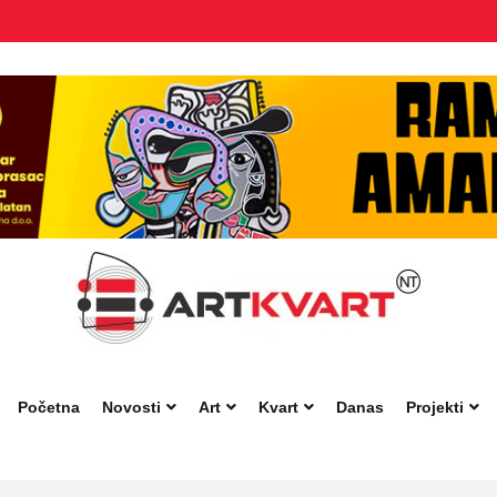
Početna
Novosti
Art
Kvart
Danas
Projekti