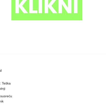
ed
a: Teška
tnji
 susreću
nik