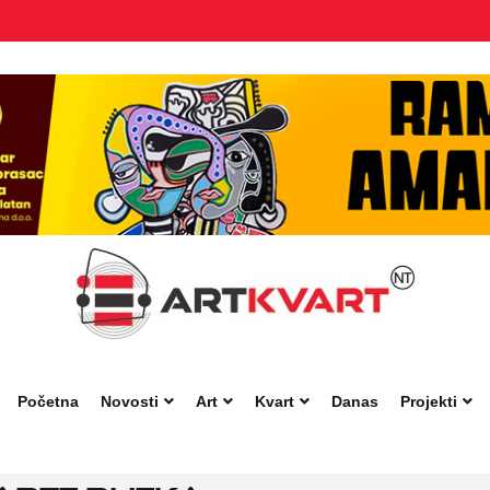
Početna
Novosti
Art
Kvart
Danas
Projekti