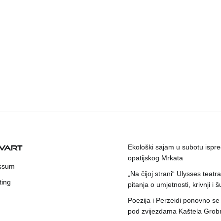
KVART
Ekološki sajam u subotu ispr
opatijskog Mrkata
ssum
„Na čijoj strani“ Ulysses teatr
ting
pitanja o umjetnosti, krivnji i šu
Poezija i Perzeidi ponovno se
pod zvijezdama Kaštela Grob