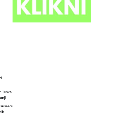
ed
a: Teška
tnji
 susreću
nik