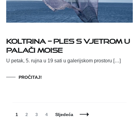
KOLTRINA – ples s vjetrom u
palači Moise
U petak, 5. rujna u 19 sati u galerijskom prostoru […]
PROČITAJ!
Posts
Page
Page
Page
Page
1
2
3
4
Sljedeća
Navigation