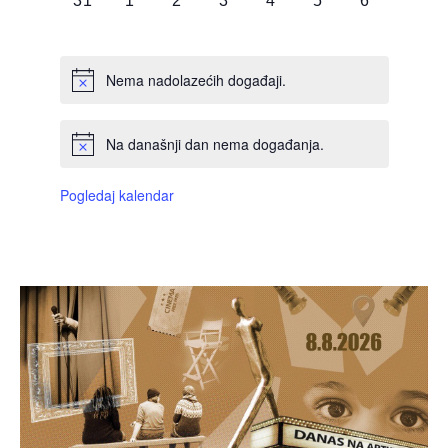
31
1
2
3
4
5
6
DOGAĐAJI,
DOGAĐAJI,
DOGAĐAJI,
DOGAĐAJI,
DOGAĐAJI,
DOGAĐAJI,
DOGAĐAJI
Nema nadolazećih događaji.
Na današnji dan nema događanja.
Pogledaj kalendar