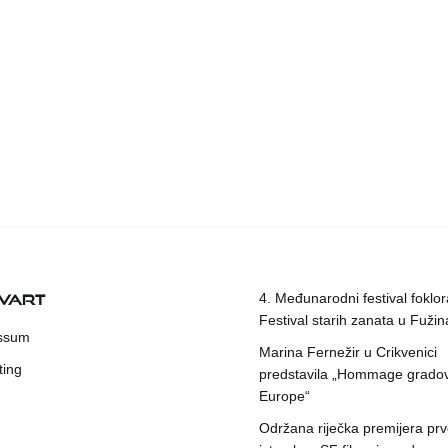
KVART
4. Međunarodni festival foklora
Festival starih zanata u Fuži
ssum
Marina Fernežir u Crikvenici
ting
predstavila „Hommage grado
Europe“
Održana riječka premijera pr