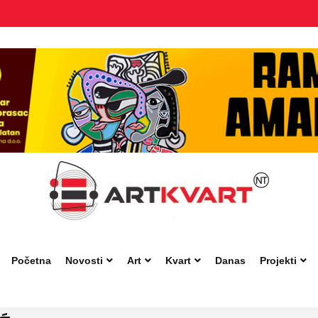
Početna
Novosti
Art
Kvart
Danas
Projekti