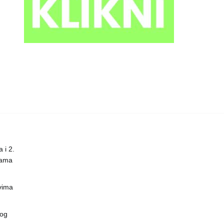
 i 2.
nama
vima
vog