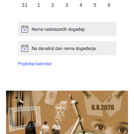
0
0
0
0
0
0
0
31
1
2
3
4
5
6
DOGAĐAJI,
DOGAĐAJI,
DOGAĐAJI,
DOGAĐAJI,
DOGAĐAJI,
DOGAĐAJI,
DOGAĐAJI
Nema nadolazećih događaji.
Na današnji dan nema događanja.
Pogledaj kalendar