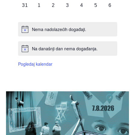
0
0
0
0
0
0
0
31
1
2
3
4
5
6
DOGAĐAJI,
DOGAĐAJI,
DOGAĐAJI,
DOGAĐAJI,
DOGAĐAJI,
DOGAĐAJI,
DOGAĐAJI
Nema nadolazećih događaji.
Na današnji dan nema događanja.
Pogledaj kalendar