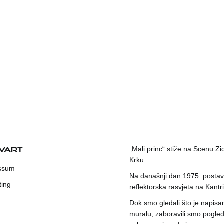
KVART
„Mali princ“ stiže na Scenu Zi
Krku
ssum
Na današnji dan 1975. postavl
ting
reflektorska rasvjeta na Kantri
Dok smo gledali što je napisa
muralu, zaboravili smo pogleda