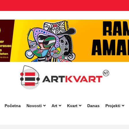
Početna
Novosti
Art
Kvart
Danas
Projekti