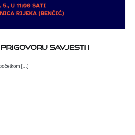
 prigovoru savjesti i
s početkom […]