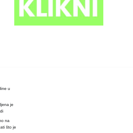
dine u
jena je
di
no na
ti što je