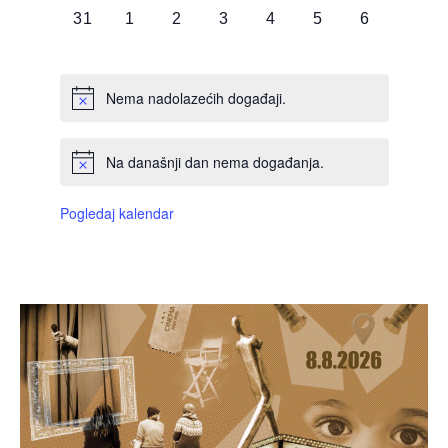
0
0
0
0
0
0
0
31
1
2
3
4
5
6
DOGAĐAJI,
DOGAĐAJI,
DOGAĐAJI,
DOGAĐAJI,
DOGAĐAJI,
DOGAĐAJI,
DOGAĐAJI
Nema nadolazećih događaji.
Na današnji dan nema događanja.
Pogledaj kalendar